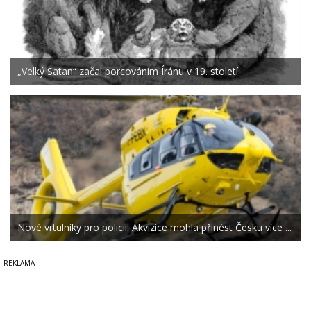
„Velký Satan“ začal porcováním Íránu v 19. století
Nové vrtulníky pro policii: Akvizice mohla přinést Česku více ...