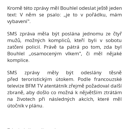
Kromě této zprávy měl Bouhlel odeslat ještě jeden
text: V něm se psalo: ,,je to v pořádku, mám
vybavení".
SMS zpráva měla být poslána jednomu ze čtyř
mužů, možných kompliců, kteří byli v sobotu
zatčeni policií. Právě ta pátrá po tom, zda byl
Bouhlel ,,osamoceným vlkem", či měl nějaké
komplice.
SMS zprávy měly být odeslány těsně
před teroristickým útokem. Podle francouzské
televize BFM TV atentátník zřejmě požadoval další
zbraně, aby došlo co možná k nějvětším ztrátám
na životech při následných akcích, které měl
útočník v plánu.