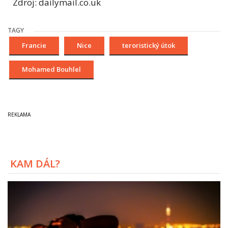
Zdroj: dailymail.co.uk
TAGY
Francie
Nice
teroristický útok
Mohamed Bouhlel
KAM DÁL?