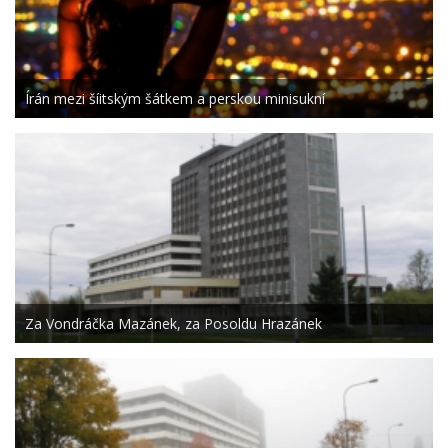
Írán mezi šíitským šátkem a perskou minisukní
Za Vondráčka Mazánek, za Posoldu Hrazánek