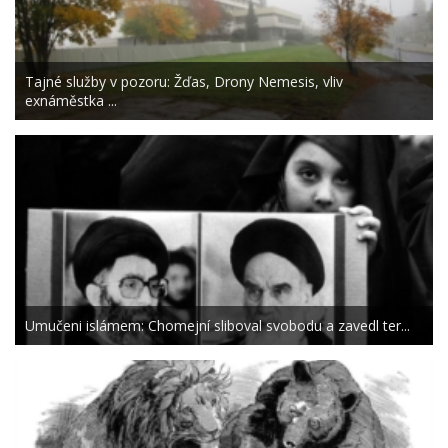
Tajné služby v pozoru: Žďas, Drony Nemesis, vliv
exnáměstka ...
Umučeni islámem: Chomejní sliboval svobodu a zavedl ter...