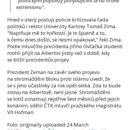
"politickými populisty pohybujícími se na hraně
extremismu".
Hned v úterý postup policie kritizovala řada
politiků i rektor Univerzity Karlovy Tomáš Zima.
"Naplňuje mě to hořkostí. Je to špatně a to,
k čemu dnes došlo, se nesmí opakovat," řekl Zima.
Podle mluvčího prezidenta Jiřího Ovčáčka studenti
mohli přijít na Albertov jindy než v době, kdy
se blížil prezidentův projev.
Prezident Zeman na závěr svého projevu
na shromáždění Bloku proti islámu uvedl, že
se s jeho účastníky za rok opět setká. Zda to bude
znovu na Albertově, není jasné. Shromáždění
se totiž oznamují nejdříve šest měsíců před jejich
konáním, sdělil ČTK mluvčí pražského magistrátu
Vít Hofman.
Foto:
originally uploaded
24 March