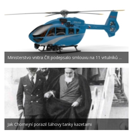
Ministerstvo vnitra ČR podepsalo smlouvu na 11 vrtulníků ...
Jak Chomejní porazil šáhovy tanky kazetami