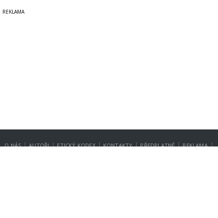
|
|
|
|
|
|
O NÁS
AUTOŘI
ETICKÝ KODEX
KONTAKTY
PŘEDPLATNÉ
REKLAMA
GDPR
NASTAVENÍ SOUKROMÍ
Copyright © 2014-2026
SecurityMagazin.cz
Vydavatelem zpravodajského webu SECURITY MAGAZÍN je společnost