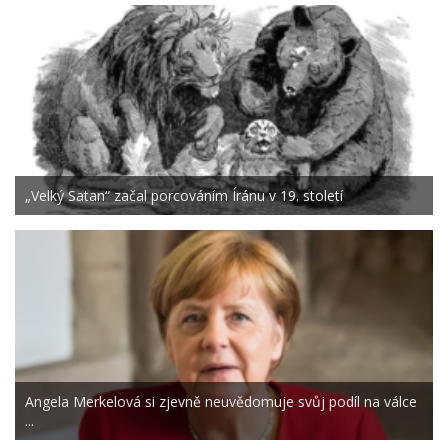
„Velký Satan“ začal porcováním Íránu v 19. století
Angela Merkelová si zjevně neuvědomuje svůj podíl na válce
...