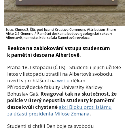
foto:
Chmee2, ŠJů, pod licencí Creative Commons Attribution-Share
Alike 2.5 Generic
/
Pamětní deska na budove geologické sekce v
Albertově, na miste, kde začala Sametová revoluce.
Reakce na zablokování vstupu studentům
k pamětní desce na Albertově.
Praha 18. listopadu (ČTK) - Studenti i jejich učitelé
letos v listopadu ztratili na Albertově svobodu,
uvedl v prohlášení na
webu
děkan
Přírodovědecké fakulty Univerzity Karlovy
Bohuslav Gaš.
Reagoval tak na skutečnost, že
policie v úterý nepustila studenty k pamětní
desce kvůli chystané
akci Bloku proti islámu
za účasti prezidenta Miloše Zemana
.
Studenti si chtěli Den boje za svobodu