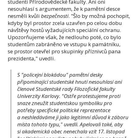
studenti Přírodovědecké fakulty. Ani oni
nesouhlasí s argumentem, že k pamětní desce
nesměli kvůli
bezpečnosti
. "Šlo by možná pochopit,
kdyby byl prostor zcela uzavřen po celou dobu
návštěvy hostů vyžadujících speciální ochranu.
Upozorňujeme však, že nedlouho poté, co bylo
studentům zabráněno ve vstupu k památníku,
se prostor otevřel pro skupinky příznivců pana
prezidenta," uvedli.
S "policejní blokádou" pamětní desky
připomínající studentské hnutí nesouhlasí ani
členové Studentské rady Filozofické fakulty
Univerzity Karlovy. "Ostře protestujeme proti
snaze zneužít studentskou symboliku pro
potřeby specifické politické reprezentace
a neshledáváme ji jako legitimní důvod k záboru
místa tohoto typu," uvedli. Apelovali také, aby
si akademická obec nenechala vzít 17. listopad