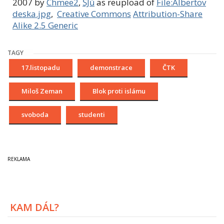
2007
by
Chmee2
,
ŠJů
as reupload of
File:Albertov
deska.jpg
,
Creative Commons
Attribution-Share
Alike 2.5 Generic
TAGY
17.listopadu
demonstrace
ČTK
Miloš Zeman
Blok proti islámu
svoboda
studenti
KAM DÁL?