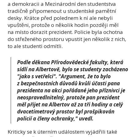
a demokracii a Mezinárodní den studentstva
tradičně připomenout u studentské pamětní
desky. Krátce před polednem k ní ale nebyli
vpuštěni, protože o několik hodin později měl
na místo dorazit prezident. Policie byla ochotna
do střeženého prostoru vpustit jen několik z nich,
to ale studenti odmítli.
Podle děkana Přírodovědecké fakulty, která
sídlí na Albertově, bylo se studenty zacházeno
"jako s vetřelci". "Argument, že to bylo
z
bezpečnostních
důvodů kvůli účasti pana
prezidenta na akci pořádané jeho příznivci je
neospravedlnitelný, protože pan prezident
měl přijet na Albertov až za tři hodiny a celý
dvacetimetrový prostor byl prošpikován
policií a členy ochranky," uvedl.
Kriticky se k úterním událostem vyjádřili také