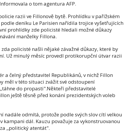
 Informovala o tom agentura AFP.
olicie razii ve Fillonově bytě. Prohlídku v pařížském
odle deníku Le Parisien nařídila trojice vyšetřujících
í prohlídky zde policisté hledali možné důkazy
tnávání manželky Fillona.
 zda policisté našli nějaké závažné důkazy, které by
ní. Už minulý měsíc provedl protikorupční útvar razii
r a čelný představitel Republikánů, v nichž Fillon
by měl v této situaci zvážit své odstoupení
,,táhne do propasti".Někteří představitelé
illon ještě těsně před konání prezidentských voleb
ní nadále odmítá, protože podle svých slov cítí velkou
 v kampani dál. Kauzu považuje za vykonstruovanou
a ,,politický atentát".