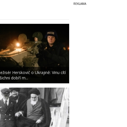
ežisér Herskovič o Ukrajině: Vinu cítí
šichni dobří m...