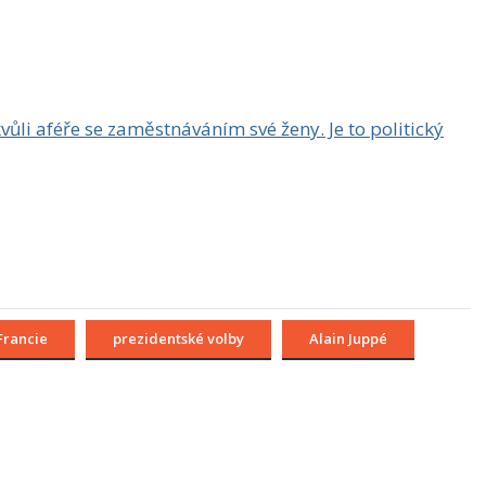
vůli aféře se zaměstnáváním své ženy. Je to politický
Francie
prezidentské volby
Alain Juppé