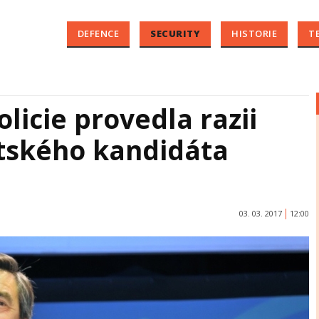
DEFENCE
SECURITY
HISTORIE
T
licie provedla razii
ntského kandidáta
03. 03. 2017
12:00