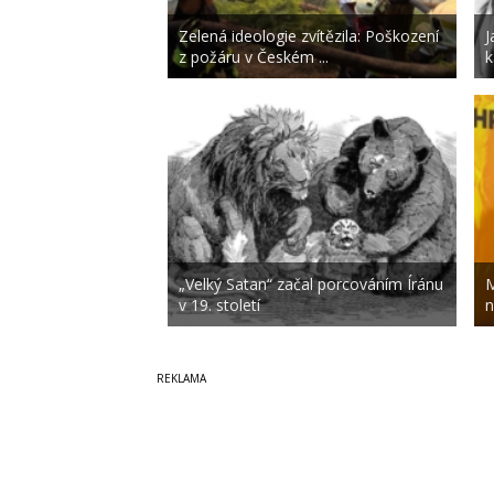
Zelená ideologie zvítězila: Poškození
J
z požáru v Českém ...
k
„Velký Satan“ začal porcováním Íránu
M
v 19. století
n