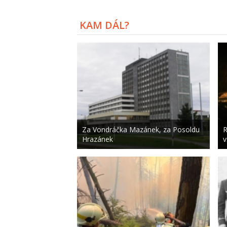
KAM DÁL?
Za Vondráčka Mazánek, za Posoldu
R
Hrazánek
v