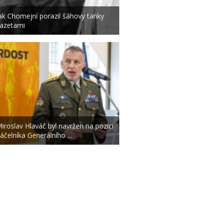
ak Chomejní porazil šáhovy tanky
azetami
iroslav Hlaváč byl navržen na pozici
áčelníka Generálního ...