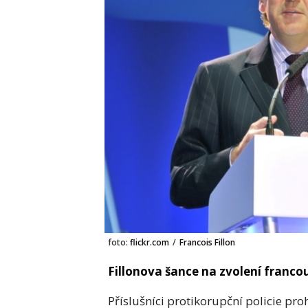
foto:
flickr.com
/
Francois Fillon
Fillonova šance na zvolení franco
Příslušníci protikorupční policie proh