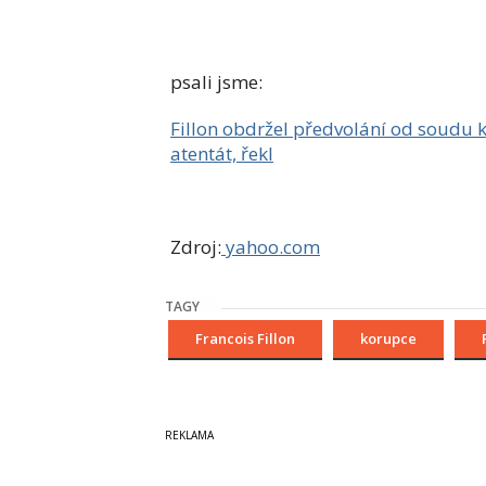
psali jsme:
Fillon obdržel předvolání od soudu k
atentát, řekl
Zdroj:
yahoo.com
TAGY
Francois Fillon
korupce