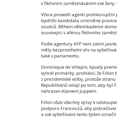
s fiktivním zaměstnáváním své ženy.
Včera provedli agenti protikorupční p
bydlišti kandidáta umírněné pravice p
soudců. Během několikadenní domovn
související s aférou fiktivního zaměs
Podle agentury AFP není zatím jasné,
měly bezprostřední vliv na vyšetřová
také v parlamentu.
Dominique de Villepin, bývalý premié
vyhrál primárky, prohlásil, že Fillon 
z prezidentské volby, protože stranu 
Republikánů volají po tom, aby byl F
nahrazen Alainem Juppém.
Fillon však všechny výzvy k odstoupe
podporu Francouzů, aby pokračoval
a své vyšetřování tento týden označil z