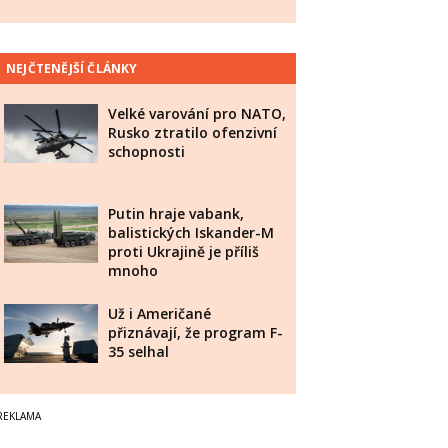
NEJČTENĚJŠÍ ČLÁNKY
Velké varování pro NATO,
Rusko ztratilo ofenzivní
schopnosti
Putin hraje vabank,
balistických Iskander-M
proti Ukrajině je příliš
mnoho
Už i Američané
přiznávají, že program F-
35 selhal