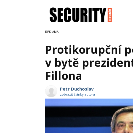
Protikorupční po
v bytě prezide
Fillona
Petr Duchoslav
zobrazit články autora