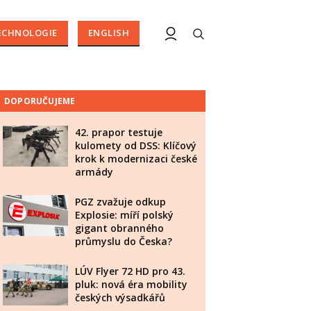
ECHNOLOGIE
ENGLISH
DOPORUČUJEME
42. prapor testuje
kulomety od DSS: Klíčový
krok k modernizaci české
armády
PGZ zvažuje odkup
Explosie: míří polský
gigant obranného
průmyslu do Česka?
LÚV Flyer 72 HD pro 43.
pluk: nová éra mobility
českých výsadkářů