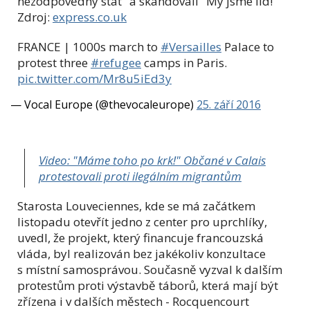
nezodpovědný stát" a skandovali "My jsme lid!"
Zdroj:
express.co.uk
FRANCE | 1000s march to
#Versailles
Palace to
protest three
#refugee
camps in Paris.
pic.twitter.com/Mr8u5iEd3y
— Vocal Europe (@thevocaleurope)
25. září 2016
Video: "Máme toho po krk!" Občané v Calais
protestovali proti ilegálním migrantům
Starosta Louveciennes, kde se má začátkem
listopadu otevřít jedno z center pro uprchlíky,
uvedl, že projekt, který financuje francouzská
vláda, byl realizován bez jakékoliv konzultace
s místní samosprávou. Současně vyzval k dalším
protestům proti výstavbě táborů, která mají být
zřízena i v dalších městech -
Rocquencourt