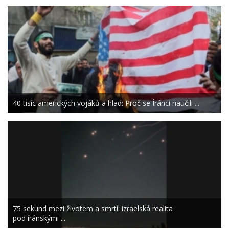
40 tisíc amerických vojáků a hlad: Proč se Íránci naučili ...
75 sekund mezi životem a smrtí: izraelská realita
pod íránskými ...