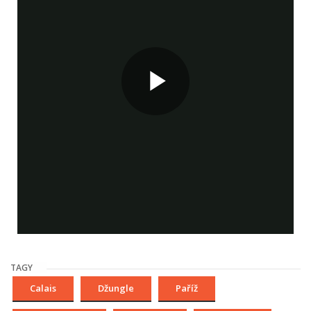
TAGY
Calais
Džungle
Paříž