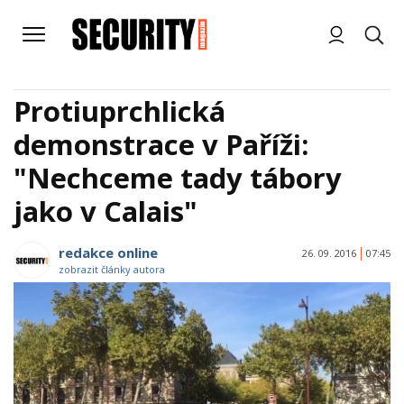
Protiuprchlická
demonstrace v Paříži:
"Nechceme tady tábory
jako v Calais"
redakce online
26. 09. 2016
07:45
zobrazit články autora