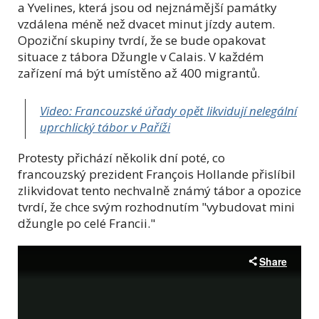
a Yvelines, která jsou od nejznámější památky
vzdálena méně než dvacet minut jízdy autem.
Opoziční skupiny tvrdí, že se bude opakovat
situace z tábora Džungle v Calais. V každém
zařízení má být umístěno až 400 migrantů.
Video: Francouzské úřady opět likvidují nelegální
uprchlický tábor v Paříži
Protesty přichází několik dní poté, co
francouzský
prezident François Hollande přislíbil
zlikvidovat tento nechvalně známý tábor a opozice
tvrdí, že chce svým rozhodnutím "vybudovat mini
džungle po celé Francii."