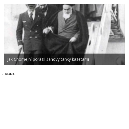
Jak Chomejní porazil šáhovy tanky kazetami