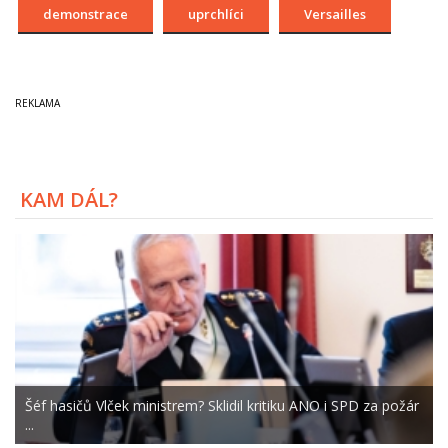
demonstrace
uprchlíci
Versailles
KAM DÁL?
Šéf hasičů Vlček ministrem? Sklidil kritiku ANO i SPD za požár
...