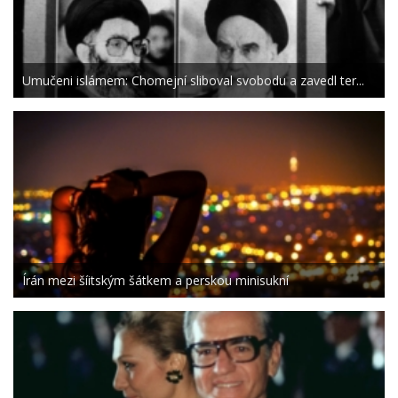
Umučeni islámem: Chomejní sliboval svobodu a zavedl ter...
Írán mezi šíitským šátkem a perskou minisukní