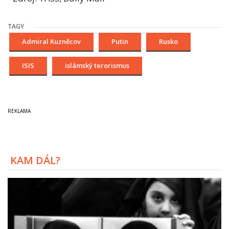
TAGY
Admiral Kuzněcov
Putin
Rusko
ISIS
islámský terorismus
KAM DÁL?