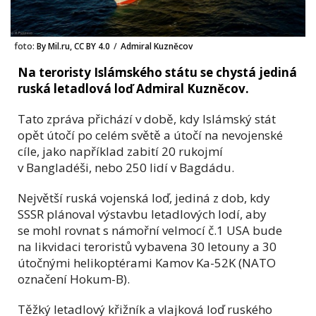
foto:
By Mil.ru, CC BY 4.0
/
Admiral Kuzněcov
Na teroristy Islámského státu se chystá jediná
ruská letadlová loď Admiral Kuzněcov.
Tato zpráva přichází v době, kdy Islámský stát
opět útočí po celém světě a útočí na nevojenské
cíle, jako například zabití 20 rukojmí
v Bangladéši, nebo 250 lidí v Bagdádu.
Největší ruská vojenská loď, jediná z dob, kdy
SSSR plánoval výstavbu letadlových lodí, aby
se mohl rovnat s námořní velmocí č.1 USA bude
na likvidaci teroristů vybavena 30 letouny a 30
útočnými helikoptérami Kamov Ka-52K (NATO
označení Hokum-B).
Těžký letadlový křižník a vlajková loď ruského