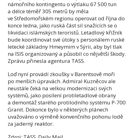
námořního kontingentu o výtlaku 67 500 tun
a délce téměř 305 metrů by měla
ve Středomořském regionu operovat od října do
konce ledna, jako ruská část sil snažících se o
likvidaci islámských teroristů. Letadlový křižník
bude koordinovat své útoky s personálem ruské
letecké základny Hmeymim v Sýrii, aby byl tlak
na ISIS organizovaný a působil co nějvětší škody.
Zprávu přinesla agentura TASS.
Loď nyní provádí zkoušky v Barentsově moři
po menších úpravách. Admiral Kuzněcov ale
neustále čeká na velkou modernizaci svých
systémů, jako posílení protiletadlové obrany
a demontáž starého protilodního systému P-700
Granit. Dokonce bylo v některých plánech
uvažováno o výměně konvenčního pohonu lodě
za jaderný reaktor.
Zdroj: TASS, Daily Mail