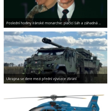
Poslední hodiny íránské monarchie: plačící šáh a záhadná ...
Ukrajina se dere mezi přední vývozce zbraní