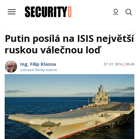
Putin posílá na ISIS největší
ruskou válečnou loď
Ing. Filip Klasna
07. 07. 2016
09:45
zobrazit články autora