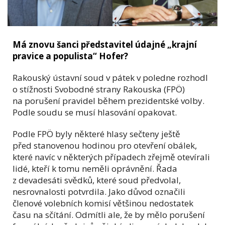
Má znovu šanci představitel údajné „krajní
pravice a populista“ Hofer?
Rakouský ústavní soud v pátek v poledne rozhodl
o stížnosti Svobodné strany Rakouska (FPÖ)
na porušení pravidel během prezidentské volby.
Podle soudu se musí hlasování opakovat.
Podle FPÖ byly některé hlasy sečteny ještě
před stanovenou hodinou pro otevření obálek,
které navíc v některých případech zřejmě otevírali
lidé, kteří k tomu neměli oprávnění. Řada
z devadesáti svědků, které soud předvolal,
nesrovnalosti potvrdila. Jako důvod označili
členové volebních komisí většinou nedostatek
času na sčítání. Odmítli ale, že by mělo porušení