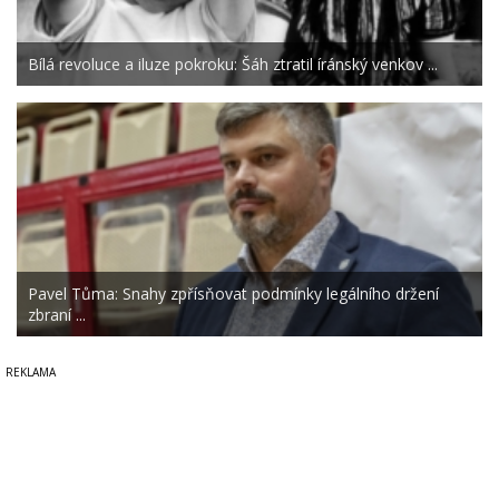
Bílá revoluce a iluze pokroku: Šáh ztratil íránský venkov ...
Pavel Tůma: Snahy zpřísňovat podmínky legálního držení
zbraní ...