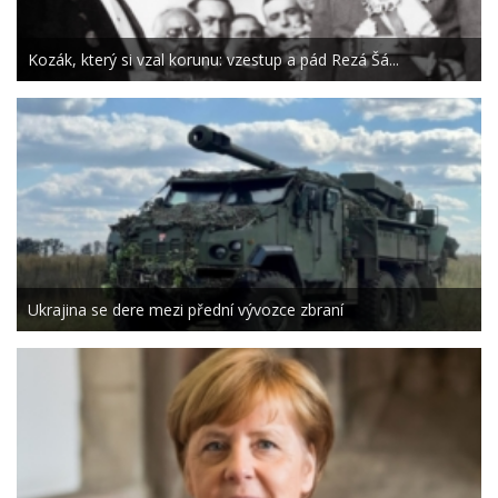
Kozák, který si vzal korunu: vzestup a pád Rezá Šá...
Ukrajina se dere mezi přední vývozce zbraní