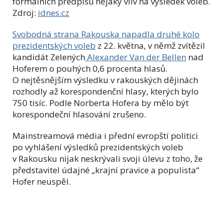
formálních předpisů nějaký vliv na výsledek voleb.
Zdroj:
idnes.cz
Svobodná strana Rakouska napadla druhé kolo
prezidentských voleb
z 22. května, v němž zvítězil
kandidát Zelených
Alexander Van der Bellen
nad
Hoferem o pouhých 0,6 procenta hlasů.
O nejtěsnějším výsledku v rakouských dějinách
rozhodly až korespondenční hlasy, kterých bylo
750 tisíc. Podle Norberta Hofera by mělo být
korespondeční hlasování zrušeno.
Mainstreamová média i přední evropští politici
po vyhlášení výsledků prezidentských voleb
v Rakousku nijak neskrývali svoji úlevu z toho, že
představitel údajné „krajní pravice a populista“
Hofer neuspěl.