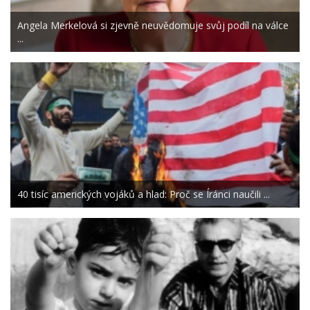
Angela Merkelová si zjevně neuvědomuje svůj podíl na válce
...
40 tisíc amerických vojáků a hlad: Proč se Íránci naučili ...