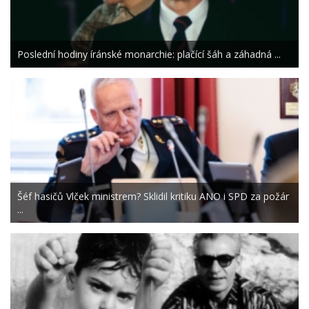
Poslední hodiny íránské monarchie: plačící šáh a záhadná ...
Šéf hasičů Vlček ministrem? Sklidil kritiku ANO i SPD za požár
...