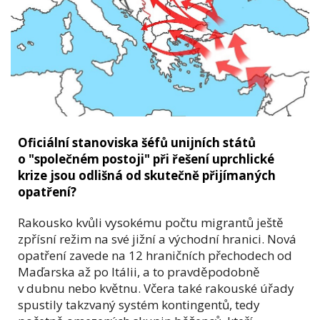
Oficiální stanoviska šéfů unijních států
o "společném postoji" při řešení uprchlické
krize jsou odlišná od skutečně přijímaných
opatření?
Rakousko kvůli vysokému počtu migrantů ještě
zpřísní režim na své jižní a východní hranici. Nová
opatření zavede na 12 hraničních přechodech od
Maďarska až po Itálii, a to pravděpodobně
v dubnu nebo květnu. Včera také rakouské úřady
spustily takzvaný systém kontingentů, tedy