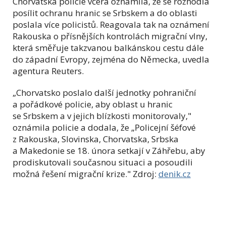
Chorvatská policie včera oznámila, že se rozhodla
posílit ochranu hranic se Srbskem a do oblasti
poslala více policistů. Reagovala tak na oznámení
Rakouska o přísnějších kontrolách migrační vlny,
která směřuje takzvanou balkánskou cestu dále
do západní Evropy, zejména do Německa, uvedla
agentura Reuters.
„Chorvatsko poslalo další jednotky pohraniční
a pořádkové policie, aby oblast u hranic
se Srbskem a v jejich blízkosti monitorovaly,"
oznámila policie a dodala, že „Policejní šéfové
z Rakouska, Slovinska, Chorvatska, Srbska
a Makedonie se 18. února setkají v Záhřebu, aby
prodiskutovali současnou situaci a posoudili
možná řešení migrační krize."
Zdroj:
denik.cz