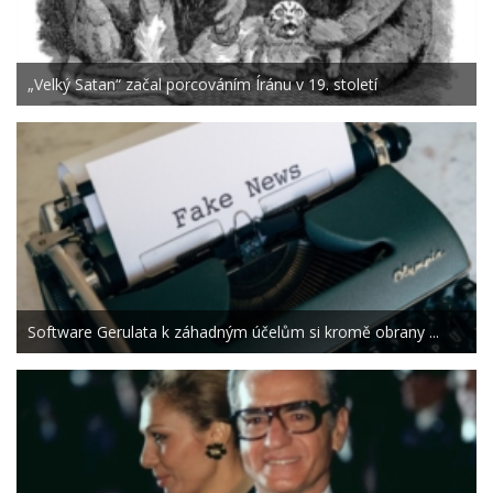
„Velký Satan“ začal porcováním Íránu v 19. století
Software Gerulata k záhadným účelům si kromě obrany ...