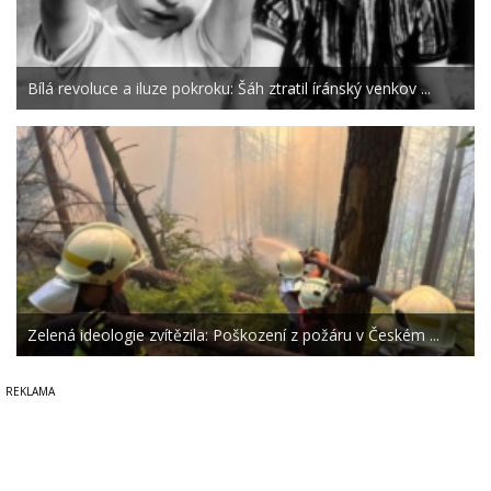
Bílá revoluce a iluze pokroku: Šáh ztratil íránský venkov ...
Zelená ideologie zvítězila: Poškození z požáru v Českém ...