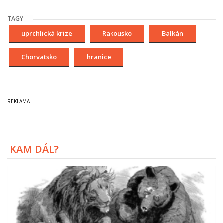
TAGY
uprchlická krize
Rakousko
Balkán
Chorvatsko
hranice
KAM DÁL?