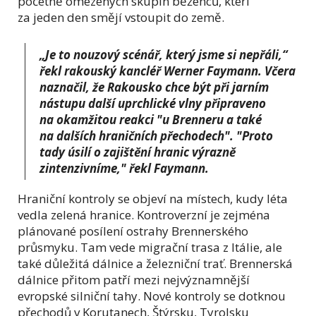
početně omezených skupin běženců, kteří
za jeden den smějí vstoupit do země.
„Je to nouzový scénář, který jsme si nepřáli,“
řekl rakouský kancléř Werner Faymann. Včera
naznačil, že Rakousko chce být při jarním
nástupu další uprchlické vlny připraveno
na okamžitou reakci "u Brenneru a také
na dalších hraničních přechodech". "Proto
tady úsilí o zajištění hranic výrazně
zintenzivníme," řekl Faymann.
Hraniční kontroly se objeví na místech, kudy léta
vedla zelená hranice. Kontroverzní je zejména
plánované posílení ostrahy Brennerského
průsmyku. Tam vede migrační trasa z Itálie, ale
také důležitá dálnice a železniční trať. Brennerská
dálnice přitom patří mezi nejvýznamnější
evropské silniční tahy. Nové kontroly se dotknou
přechodů v Korutanech, Štýrsku, Tyrolsku