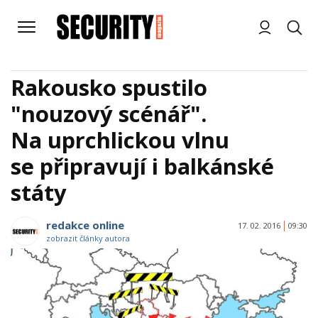
Rakousko spustilo
"nouzový scénář".
Na uprchlickou vlnu
se připravují i balkánské
státy
redakce online
17. 02. 2016
09:30
zobrazit články autora