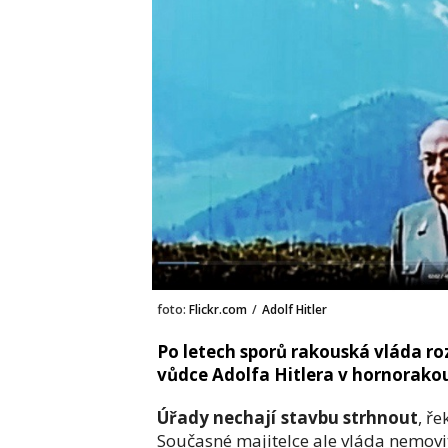
foto:
Flickr.com
/
Adolf Hitler
Po letech sporů rakouská vláda r
vůdce Adolfa Hitlera v hornorak
Úřady nechají stavbu strhnout
, ř
Současné majitelce ale vláda nemovit