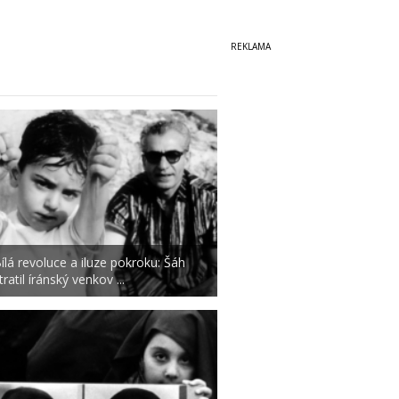
ílá revoluce a iluze pokroku: Šáh
tratil íránský venkov ...