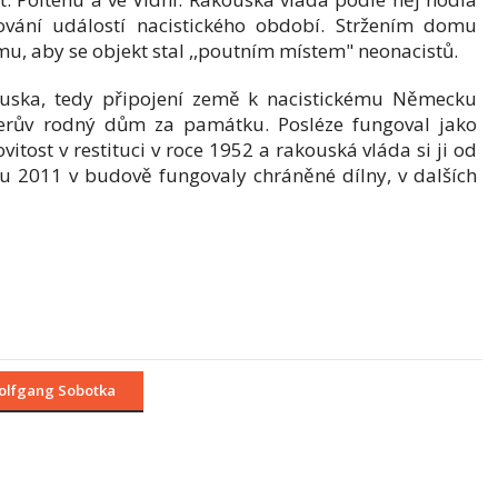
vání událostí nacistického období. Stržením domu
u, aby se objekt stal ,,poutním místem" neonacistů.
uska, tedy připojení země k nacistickému Německu
itlerův rodný dům za památku. Posléze fungoval jako
itost v restituci v roce 1952 a rakouská vláda si ji od
ku 2011 v budově fungovaly chráněné dílny, v dalších
olfgang Sobotka