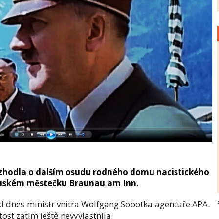
ozhodla o dalším osudu rodného domu nacistického
ouském městečku Braunau am Inn.
ekl dnes ministr vnitra Wolfgang Sobotka agentuře APA.
ost zatím ještě nevyvlastnila.