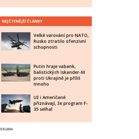
NEJČTENĚJŠÍ ČLÁNKY
Velké varování pro NATO,
Rusko ztratilo ofenzivní
schopnosti
Putin hraje vabank,
balistických Iskander-M
proti Ukrajině je příliš
mnoho
Už i Američané
přiznávají, že program F-
35 selhal