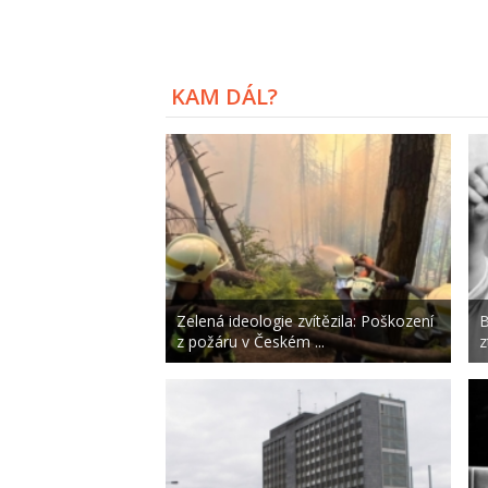
KAM DÁL?
Zelená ideologie zvítězila: Poškození
B
z požáru v Českém ...
z