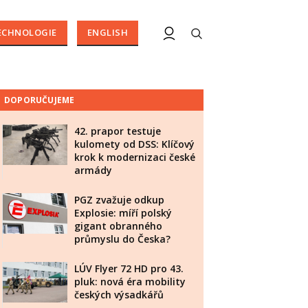
ECHNOLOGIE
ENGLISH
DOPORUČUJEME
42. prapor testuje
kulomety od DSS: Klíčový
krok k modernizaci české
armády
PGZ zvažuje odkup
Explosie: míří polský
gigant obranného
průmyslu do Česka?
LÚV Flyer 72 HD pro 43.
pluk: nová éra mobility
českých výsadkářů