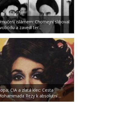
mučeni islámem: Chomejní sliboval
vobodu a zavedl ter...
opa, CIA a zlatá klec: Cesta
ohammada Rezy k absolutní ...