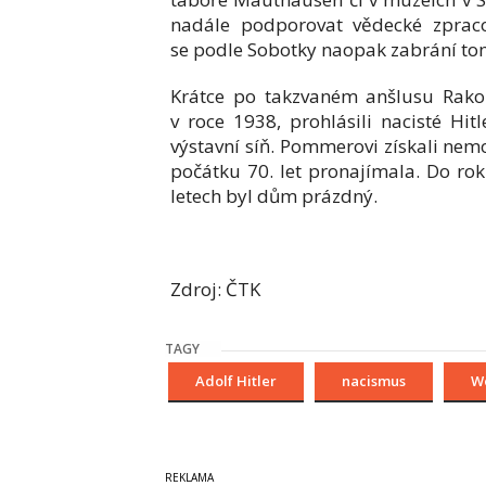
nadále podporovat vědecké zpraco
se podle Sobotky naopak zabrání tom
Krátce po takzvaném anšlusu Rako
v roce 1938, prohlásili nacisté H
výstavní síň. Pommerovi získali nemov
počátku 70. let pronajímala. Do ro
letech byl dům prázdný.
Zdroj: ČTK
TAGY
Adolf Hitler
nacismus
W