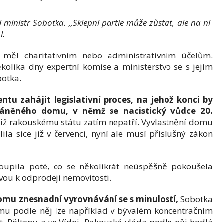
 ministr Sobotka. ,,Sklepní partie může zůstat, ale na ní
l.
 měl charitativním nebo administrativním účelům.
olika dny expertní komise a ministerstvo se s jejím
botka.
ntu zahájit legislativní proces, na jehož konci by
ráněného domu, v němž se nacistický vůdce 20.
iž rakouskému státu zatím nepatří. Vyvlastnění domu
ila sice již v červenci, nyní ale musí příslušný zákon
toupila poté, co se několikrát neúspěšně pokoušela
ou k odprodeji nemovitosti.
mu znesnadní vyrovnávání se s minulostí,
Sobotka
smu podle něj lze například v bývalém koncentračním
. Pöltenu a ve Vídni. Rakouská vláda podle něj hodlá