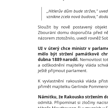
,,Hitlerův dům bude stržen," uvedl
vznikne zcela nová budova," doda
Sloužit by nově postavený objekt
Zbourání domu doporučila před něk
názorem ztotožnilo, uvedl rovněž So
Už v úterý chce ministr v parlame
mělo být stržení památkově ch
dubna 1889 narodil.
Nemovitost tot
a odškodnění majitelky vláda schvál
ještě přijmout parlament.
K vyvlastnění rakouská vláda přis
přimět majitelku Gerlinde Pommerov
Námitku, že Rakousko stržením do
odmítá. Připomínat si zločiny naci
táboře Mauthausen či v muzeích v St