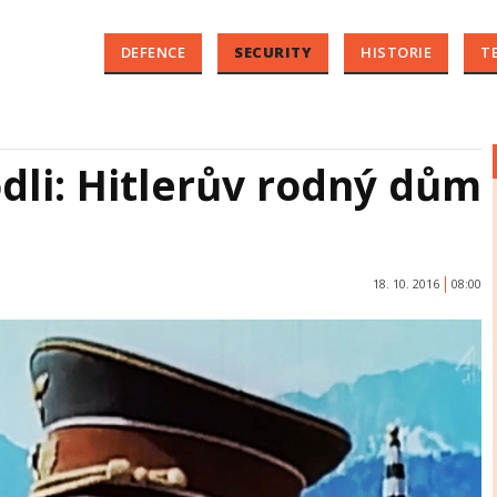
DEFENCE
SECURITY
HISTORIE
T
li: Hitlerův rodný dům
18. 10. 2016
08:00