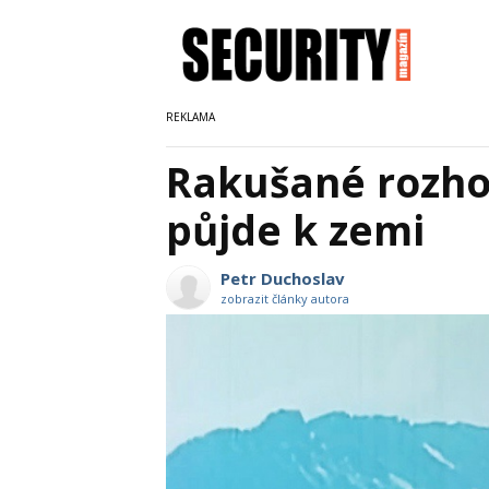
Rakušané rozhod
půjde k zemi
Petr Duchoslav
zobrazit články autora