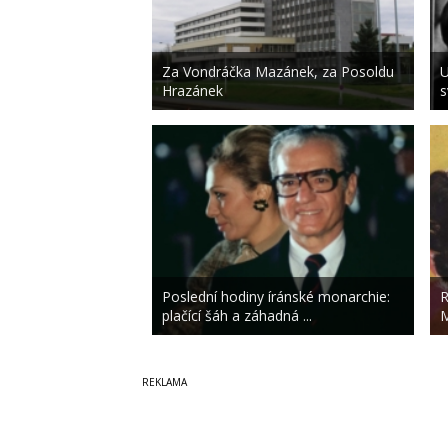
Za Vondráčka Mazánek, za Posoldu
U
Hrazánek
s
Poslední hodiny íránské monarchie:
R
plačící šáh a záhadná ...
M