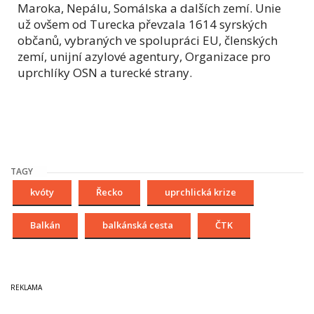
Maroka, Nepálu, Somálska a dalších zemí. Unie
už ovšem od Turecka převzala 1614 syrských
občanů, vybraných ve spolupráci EU, členských
zemí, unijní azylové agentury, Organizace pro
uprchlíky OSN a turecké strany.
TAGY
kvóty
Řecko
uprchlická krize
Balkán
balkánská cesta
ČTK