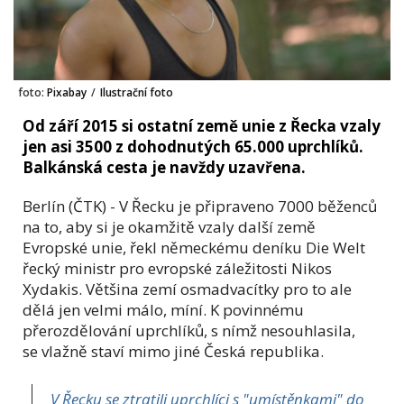
foto:
Pixabay
/
Ilustrační foto
Od září 2015 si ostatní země unie z Řecka vzaly
jen asi 3500 z dohodnutých 65.000 uprchlíků.
Balkánská cesta je navždy uzavřena.
Berlín (ČTK) - V Řecku je připraveno 7000 běženců
na to, aby si je okamžitě vzaly další země
Evropské unie, řekl německému deníku Die Welt
řecký ministr pro evropské záležitosti Nikos
Xydakis. Většina zemí osmadvacítky pro to ale
dělá jen velmi málo, míní. K povinnému
přerozdělování uprchlíků, s nímž nesouhlasila,
se vlažně staví mimo jiné Česká republika.
V Řecku se ztratili uprchlíci s "umístěnkami" do