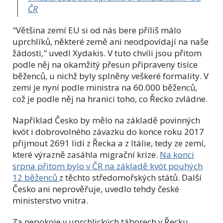
ČR
"Většina zemí EU si od nás bere příliš málo
uprchlíků, některé země ani neodpovídají na naše
žádosti," uvedl Xydakis. V tuto chvíli jsou přitom
podle něj na okamžitý přesun připraveny tisíce
běženců, u nichž byly splněny veškeré formality.
V
zemi je nyní podle ministra na 60.000 běženců,
což je podle něj na hranici toho, co Řecko zvládne.
Například Česko by mělo na základě povinných
kvót i dobrovolného závazku do konce roku 2017
přijmout 2691 lidí z Řecka a z Itálie, tedy ze zemí,
které výrazně zasáhla migrační krize.
Na konci
srpna přitom bylo v ČR na základě kvót pouhých
12 běženců
z těchto středomořských států. Další
Česko ani neprověřuje, uvedlo tehdy české
ministerstvo vnitra.
Za nepokoje v uprchlických táborech v Řecku