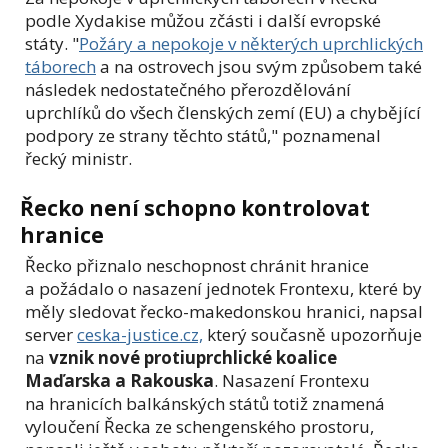
podle Xydakise můžou zčásti i další evropské
státy. "
Požáry a nepokoje v některých uprchlických
táborech
a na ostrovech jsou svým způsobem také
následek nedostatečného přerozdělování
uprchlíků do všech členských zemí (EU) a chybějící
podpory ze strany těchto států," poznamenal
řecký ministr.
Řecko není schopno kontrolovat
hranice
Řecko přiznalo neschopnost chránit hranice
a požádalo o nasazení jednotek Frontexu, které by
měly sledovat řecko-makedonskou hranici, napsal
server
ceska-justice.cz,
který současně upozorňuje
na
vznik nové protiuprchlické koalice
Maďarska a Rakouska
. N
asazení Frontexu
na hranicích balkánských států totiž znamená
vyloučení Řecka ze schengenského prostoru,