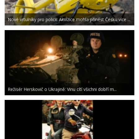
Nové vrtulníky pro policii: Akvizice mohla přinést Česku více ...
Režisér Herskovič o Ukrajině: Vinu cítí všichni dobří m...