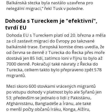
Balkánská stezka byla nastálo uzavřena pro
nelegální migraci,“ řekl Tusk v poledne.
Dohoda s Tureckem je "efektivní",
tvrdí EU
Dohoda EU s Tureckem platí od 20. března a měla
za cíl zastavit migraci do Evropy po takzvané
balkánské trase. Evropská komise dnes uvedla, že
od června se denně z Turecka do Řecka přes moře
dostává jen 85 lidí, zatímco loni v říjnu to bylo až
7000 denně. Pokračují také návraty z Řecka do
Turecka, celkem takto bylo přepraveno zpět 578
migrantů.
Mezi skoro 600 stovkami vrácených migrantů
po vstupu dohody v platnost bylo ale Syřanů jen
53; především se jednalo o lidi z Pakistánu,
Afghánistánu, Bangladéše a Íránu, ale také
o menší počty občanů Iráku, Konga, Alžíru,