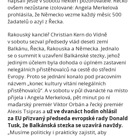
napsali ještě v sobotu někteří pozorovatelé. Řecko
ovšem nezůstane izolované: Angela Merkelová
prohlásila, že Německo vezme každý měsíc 500
žadatelů o azyl z Řecka.
Rakouský kancléř Christian Kern do Vídně
v sobotu sezval předsedy vlád deseti
zemí
Balkánu, Řecka, Rakouska a Německa. Jednalo
se o summit k uzavření Balkánské stezky, jehož
jediným účelem byla dohoda o úplném zastavení
nelegálních přistěhovalců na cestě do střední
Evropy. Proto se jednání konalo pod pracovním
názvem „konec kultury vítání nelegálních
přistěhovalců“. A v sobotu v půl dvanácté na místo
přijela i Angela Merkelová, pět minut po ní
maďarský premiér Viktor Orbán a řecký premiér
Alexis Tsipras a
už ve dvanáct hodin ohlásil
za EU přizvaný předseda evropské rady Donald
Tusk, že Balkánská stezka se uzavírá navždy.
„Musíme politicky i prakticky zajistit, aby