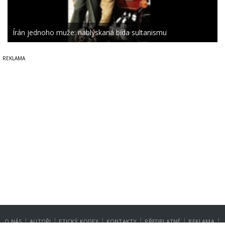
Írán jednoho muže: nablýskaná bída sultanismu
|
|
|
|
|
|
O NÁS
AUTOŘI
ETICKÝ KODEX
KONTAKTY
PŘEDPLATNÉ
REKLAMA