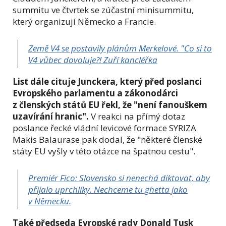
summitu ve čtvrtek se zúčastní minisummitu,
který organizují Německo a Francie.
Země V4 se postavily plánům Merkelové. "Co si to
V4 vůbec dovoluje?! Zuří kancléřka
List dále cituje Junckera, který před poslanci
Evropského parlamentu a zákonodárci
z členských států EU řekl, že "není fanouškem
uzavírání hranic".
V reakci na přímý dotaz
poslance řecké vládní levicové formace SYRIZA
Makis Balaurase pak dodal, že "některé členské
státy EU vyšly v této otázce na špatnou cestu".
Premiér Fico: Slovensko si nenechá diktovat, aby
přijalo uprchlíky. Nechceme tu ghetta jako
v Německu.
Také předseda Evropské rady Donald Tusk