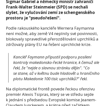
Sigmar Gabriel a německý ministr zahraničí
Frank-Walter Steinmeier (SPD) se nechali
slyšet, že vylučování zemí ze schengenského
prostoru je "pseudořešení".
Podle rakouského kancléře Wernera Faymanna
není možné, aby země V4 neplnily své povinnosti,
blokovaly spravedlivé přerozdělování uprchlíků a
zdržovaly plány EU na řešení uprchlické krize.
Kancléř Faymann připustil podporu posílení
kontroly makedonsko-řecké hranice, k čemuž ale
řekl, že "nejde o slavnou stránku dějin". "Co
se stane, až v květnu bude hladovět u hraničního
plotu Makedonie 100 tisíc uprchlíků?" řekl.
Na diplomatické frontě povede řeckou ofenzivu
premiér Alexis Tsipras, který se ve středu sejde
k jednání s předsedou Evropské komise Jeanem-
Claudem Junckerem, a krátce před začátkem