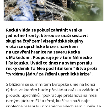
Řecká vláda se pokusí zabránit vzniku
jednotné fronty, kterou se snaží sestavit
skupina čtyř zemí visegrádské skupiny
v otázce uprchlické krize s návrhem
na uzavření hranice na severu Řecka
s Makedonií. Podporuje je v tom Německo
i Rakousko. Uvádí to dnes na svém portálu
řecký deník Ta Nea pod titulkem "Bitva proti
'tvrdému jádru' za řešení uprchlické krize".
S blížícím se summitem Evropské unie na konci
týdne, ve kterém bude převládat otázka zvládnutí
proudu uprchlíků, "pokračuje přetahovaná mezi
tvrdým jádrem EU a těmi, kteří se snaží najít
společné řešení ku prospěchu všech zemí", píše Ta