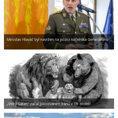
Miroslav Hlaváč byl navržen na pozici náčelníka Generálního
...
„Velký Satan“ začal porcováním Íránu v 19. století