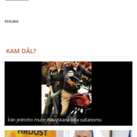
KAM DÁL?
Írán jednoho muže: nablýskaná bída sultanismu