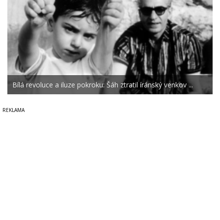
Bílá revoluce a iluze pokroku: Šáh ztratil íránský venkov ...