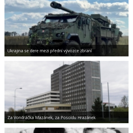
Ukrajina se dere mezi přední vývozce zbraní
Za Vondráčka Mazánek, za Posoldu Hrazánek