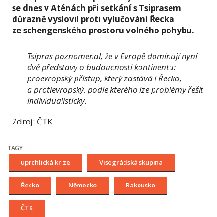
se dnes v Aténách při setkání s Tsiprasem
důrazně vyslovil proti vylučování Řecka
ze schengenského prostoru volného pohybu.
Tsipras poznamenal, že v Evropě dominují nyní
dvě představy o budoucnosti kontinentu:
proevropský přístup, který zastává i Řecko,
a protievropský, podle kterého lze problémy řešit
individualisticky.
Zdroj: ČTK
TAGY
uprchlická krize
Visegrádská skupina
Řecko
Německo
Rakousko
ČTK