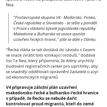
Nea.
"Protievropská skupina V4 - Maďarsko, Polsko,
Česká republika a Slovensko - se sešla v pondělí
v Praze s vládami bývalé jugoslávské republiky
Makedonie a Bulharska ve snaze vyvolat
uzavření řeckých hranic," píše se dále v článku.
"Řecká vláda se tak dostává do závodu s časem
ve snaze zvrátit toto vznikající ovzduší," dodává
list Ta Nea, který připomíná, že Atény urychlily
budování registračních center pro uprchlíky, aby
se snadněji oddělovali oprávnění žadatelé o azyl
od ekonomických migrantů.
V4 připravuje záložní plán uzavření
makedonsko-řecké a bulharsko-řecké hranice
v případě, že Řecku se nebude dařit
kontrolovat proud migrantů, kteří do země