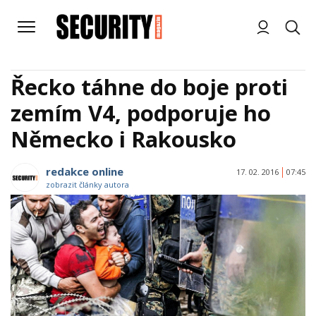
Řecko táhne do boje proti
zemím V4, podporuje ho
Německo i Rakousko
redakce online
17. 02. 2016
07:45
zobrazit články autora