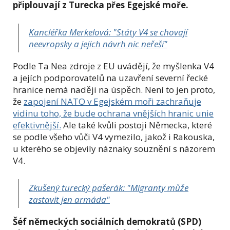
připlouvají z Turecka přes Egejské moře.
Kancléřka Merkelová: "Státy V4 se chovají
neevropsky a jejich návrh nic neřeší"
Podle Ta Nea zdroje z EU uvádějí, že myšlenka V4
a jejích podporovatelů na uzavření severní řecké
hranice nemá naději na úspěch. Není to jen proto,
že
zapojení NATO v Egejském moři zachraňuje
vidinu toho, že bude ochrana vnějších hranic unie
efektivnější.
Ale také kvůli postoji Německa, které
se podle všeho vůči V4 vymezilo, jakož i Rakouska,
u kterého se objevily náznaky souznění s názorem
V4.
Zkušený turecký pašerák: "Migranty může
zastavit jen armáda"
Šéf německých sociálních demokratů (SPD)