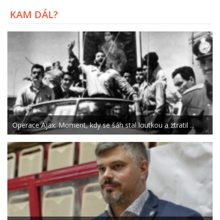
KAM DÁL?
Operace Ajax: Moment, kdy se šáh stal loutkou a ztratil ...