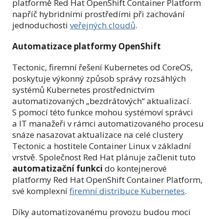
platformě Red Hat OpenShift Container Platform
napříč hybridními prostředími při zachování
jednoduchosti
veřejných cloudů
.
Automatizace platformy OpenShift
Tectonic, firemní řešení Kubernetes od CoreOS,
poskytuje výkonný způsob správy rozsáhlých
systémů Kubernetes prostřednictvím
automatizovaných „bezdrátových“ aktualizací.
S pomocí této funkce mohou systémoví správci
a IT manažeři v rámci automatizovaného procesu
snáze nasazovat aktualizace na celé clustery
Tectonic a hostitele Container Linux v základní
vrstvě. Společnost Red Hat plánuje začlenit tuto
automatizační
funkci
do kontejnerové
platformy Red Hat OpenShift Container Platform,
své komplexní
firemní distribuce Kubernetes
.
Díky automatizovanému provozu budou moci