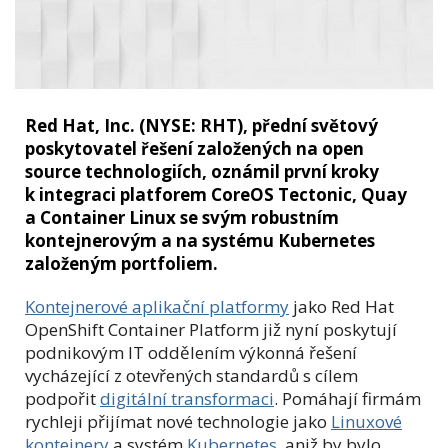
Red Hat, Inc. (NYSE: RHT), přední světový
poskytovatel řešení založených na open
source technologiích, oznámil první kroky
k integraci platforem CoreOS Tectonic, Quay
a Container Linux se svým robustním
kontejnerovým a na systému Kubernetes
založeným portfoliem.
Kontejnerové aplikační platformy
jako Red Hat
OpenShift Container Platform již nyní poskytují
podnikovým IT oddělením výkonná řešení
vycházející z otevřených standardů s cílem
podpořit
digitální transformaci
. Pomáhají firmám
rychleji přijímat nové technologie jako
Linuxové
kontejnery
a systém
Kubernetes
, aniž by bylo