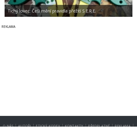
Tichý lovec: Češi mění pravidla přežití S.E.R.E.
|
|
|
|
|
|
O NÁS
AUTOŘI
ETICKÝ KODEX
KONTAKTY
PŘEDPLATNÉ
REKLAMA
GDPR