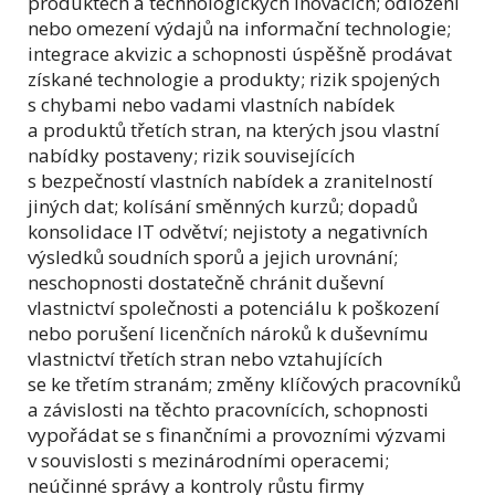
produktech a technologických inovacích; odložení
nebo omezení výdajů na informační technologie;
integrace akvizic a schopnosti úspěšně prodávat
získané technologie a produkty; rizik spojených
s chybami nebo vadami vlastních nabídek
a produktů třetích stran, na kterých jsou vlastní
nabídky postaveny; rizik souvisejících
s bezpečností vlastních nabídek a zranitelností
jiných dat; kolísání směnných kurzů; dopadů
konsolidace IT odvětví; nejistoty a negativních
výsledků soudních sporů a jejich urovnání;
neschopnosti dostatečně chránit duševní
vlastnictví společnosti a potenciálu k poškození
nebo porušení licenčních nároků k duševnímu
vlastnictví třetích stran nebo vztahujících
se ke třetím stranám; změny klíčových pracovníků
a závislosti na těchto pracovnících, schopnosti
vypořádat se s finančními a provozními výzvami
v souvislosti s mezinárodními operacemi;
neúčinné správy a kontroly růstu firmy