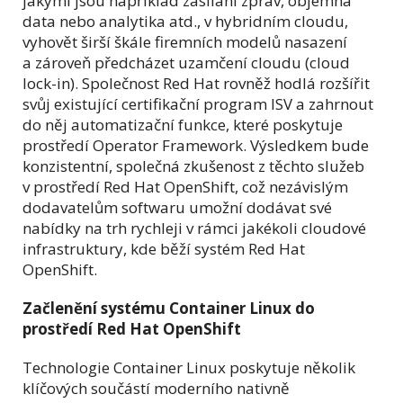
jakými jsou například zasílání zpráv, objemná
data nebo analytika atd., v hybridním cloudu,
vyhovět širší škále firemních modelů nasazení
a zároveň předcházet uzamčení cloudu (cloud
lock-in). Společnost Red Hat rovněž hodlá rozšířit
svůj existující certifikační program ISV a zahrnout
do něj automatizační funkce, které poskytuje
prostředí Operator Framework. Výsledkem bude
konzistentní, společná zkušenost z těchto služeb
v prostředí Red Hat OpenShift, což nezávislým
dodavatelům softwaru umožní dodávat své
nabídky na trh rychleji v rámci jakékoli cloudové
infrastruktury, kde běží systém Red Hat
OpenShift.
Začlenění systému Container Linux do
prostředí Red Hat OpenShift
Technologie Container Linux poskytuje několik
klíčových součástí moderního nativně