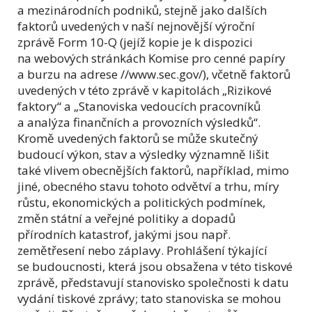
a mezinárodních podniků, stejně jako dalších
faktorů uvedených v naší nejnovější výroční
zprávě Form 10-Q (jejíž kopie je k dispozici
na webových stránkách Komise pro cenné papíry
a burzu na adrese //www.sec.gov/), včetně faktorů
uvedených v této zprávě v kapitolách „Rizikové
faktory“ a „Stanoviska vedoucích pracovníků
a analýza finančních a provozních výsledků“.
Kromě uvedených faktorů se může skutečný
budoucí výkon, stav a výsledky významně lišit
také vlivem obecnějších faktorů, například, mimo
jiné, obecného stavu tohoto odvětví a trhu, míry
růstu, ekonomických a politických podmínek,
změn státní a veřejné politiky a dopadů
přírodních katastrof, jakými jsou např.
zemětřesení nebo záplavy. Prohlášení týkající
se budoucnosti, která jsou obsažena v této tiskové
zprávě, představují stanovisko společnosti k datu
vydání tiskové zprávy; tato stanoviska se mohou