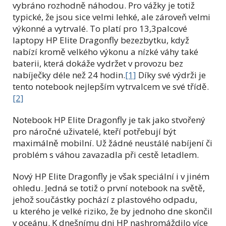
vybráno rozhodně náhodou. Pro vážky je totiž
typické, že jsou sice velmi lehké, ale zároveň velmi
výkonné a vytrvalé. To platí pro 13,3palcové
laptopy HP Elite Dragonfly bezezbytku, když
nabízí kromě velkého výkonu a nízké váhy také
baterii, která dokáže vydržet v provozu bez
nabíječky déle než 24 hodin.
[1]
Díky své výdrži je
tento notebook nejlepším vytrvalcem ve své třídě.
[2]
Notebook HP Elite Dragonfly je tak jako stvořený
pro náročné uživatelé, kteří potřebují být
maximálně mobilní. Už žádné neustálé nabíjení či
problém s váhou zavazadla při cestě letadlem.
Nový HP Elite Dragonfly je však speciální i v jiném
ohledu. Jedná se totiž o první notebook na světě,
jehož součástky pochází z plastového odpadu,
u kterého je velké riziko, že by jednoho dne skončil
v oceánu. K dnešnímu dni HP nashromáždilo více