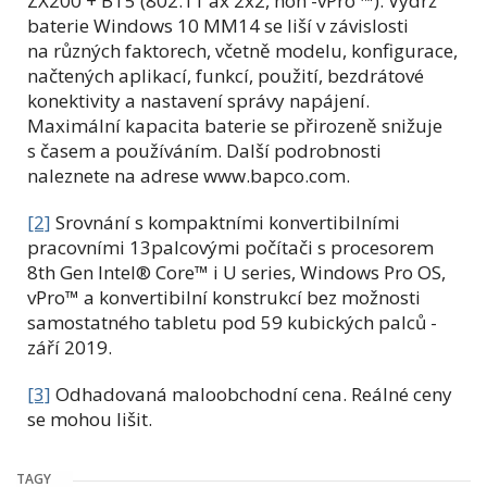
ZX200 + BT5 (802.11 ax 2x2, non -vPro ™). Výdrž
baterie Windows 10 MM14 se liší v závislosti
na různých faktorech, včetně modelu, konfigurace,
načtených aplikací, funkcí, použití, bezdrátové
konektivity a nastavení správy napájení.
Maximální kapacita baterie se přirozeně snižuje
s časem a používáním. Další podrobnosti
naleznete na adrese www.bapco.com.
[2]
Srovnání s kompaktními konvertibilními
pracovními 13palcovými počítači s procesorem
8th Gen Intel® Core™ i U series, Windows Pro OS,
vPro™ a konvertibilní konstrukcí bez možnosti
samostatného tabletu pod 59 kubických palců -
září 2019.
[3]
Odhadovaná maloobchodní cena. Reálné ceny
se mohou lišit.
TAGY