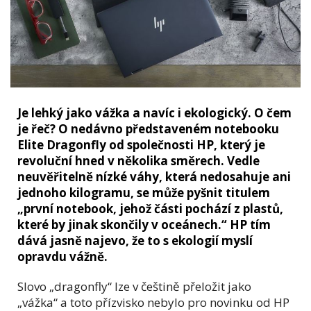
Je lehký jako vážka a navíc i ekologický. O čem
je řeč? O nedávno představeném notebooku
Elite Dragonfly od společnosti HP, který je
revoluční hned v několika směrech. Vedle
neuvěřitelně nízké váhy, která nedosahuje ani
jednoho kilogramu, se může pyšnit titulem
„první notebook, jehož části pochází z plastů,
které by jinak skončily v oceánech.“ HP tím
dává jasně najevo, že to s ekologií myslí
opravdu vážně.
Slovo „dragonfly“ lze v češtině přeložit jako
„vážka“ a toto přízvisko nebylo pro novinku od HP