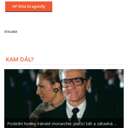
HP Elite Dragonfly
KAM DÁL?
Poslední hodiny íránské monarchie: plačící šáh a záhadná ...