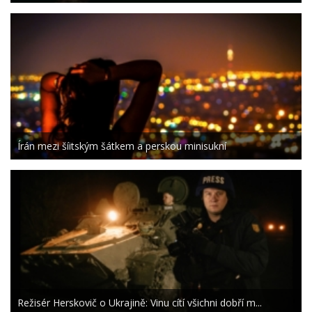
Írán mezi šíitským šátkem a perskou minisukní
Režisér Herskovič o Ukrajině: Vinu cítí všichni dobří m...