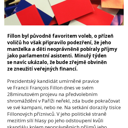
Fillon byl původně favoritem voleb, o přízeň
voličů ho však připravilo podezření, že jeho
manželka a děti neoprávněně pobíraly příjmy
jako parlamentní asistenti. Minulý týden
se navíc ukázalo, že bude zřejmě obviněn
ze zneužití veřejných financí.
Prezidentský kandidát umírněné pravice
ve Francii François Fillon dnes ve svém
28minutovém projevu na předvolebním
shromáždění v Paříži neřekl, zda bude pokračovat
ve své kampani, nebo ne. Na setkání dorazily tisíce
Fillonových příznivců. V jeho politické straně
mezitím sílí hlasy po jeho odstoupení kvůli
skandálu kolem neoprávněných příjmů jeho