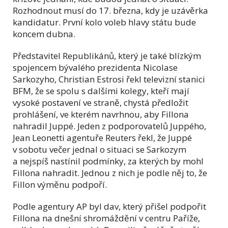
Rozhodnout musí do 17. března, kdy je uzávěrka
kandidatur. První kolo voleb hlavy státu bude
koncem dubna.
Představitel Republikánů, který je také blízkým
spojencem bývalého prezidenta Nicolase
Sarkozyho, Christian Estrosi řekl televizní stanici
BFM, že se spolu s dalšími kolegy, kteří mají
vysoké postavení ve straně, chystá předložit
prohlášení, ve kterém navrhnou, aby Fillona
nahradil Juppé. Jeden z podporovatelů Juppého,
Jean Leonetti agentuře Reuters řekl, že Juppé
v sobotu večer jednal o situaci se Sarkozym
a nejspíš nastínil podmínky, za kterých by mohl
Fillona nahradit. Jednou z nich je podle něj to, že
Fillon výměnu podpoří.
Podle agentury AP byl dav, který přišel podpořit
Fillona na dnešní shromáždění v centru Paříže,