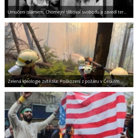
Umučeni islámem: Chomejní sliboval svobodu a zavedl ter...
Zelená ideologie zvítězila: Poškození z požáru v Českém ...