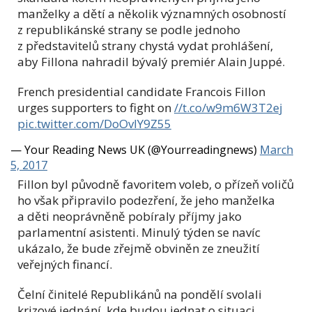
manželky a dětí a několik významných osobností
z republikánské strany se podle jednoho
z představitelů strany chystá vydat prohlášení,
aby Fillona nahradil bývalý premiér Alain Juppé.
French presidential candidate Francois Fillon
urges supporters to fight on
//t.co/w9m6W3T2ej
pic.twitter.com/DoOvIY9Z55
— Your Reading News UK (@Yourreadingnews)
March
5, 2017
Fillon byl původně favoritem voleb, o přízeň voličů
ho však připravilo podezření, že jeho manželka
a děti neoprávněně pobíraly příjmy jako
parlamentní asistenti. Minulý týden se navíc
ukázalo, že bude zřejmě obviněn ze zneužití
veřejných financí.
Čelní činitelé Republikánů na pondělí svolali
krizové jednání, kde budou jednat o situaci.