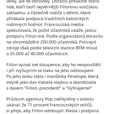
velký, ale ne obrovský. Dorazili převážně starší
lidé, kteří tvoří nejvěrnější Fillonovu voličskou
základnu, a částečně rodiče s dětmi, které
přilákala podpora tradičních katolických
rodinných hodnot. Francouzská média
spekulovala, že počet účastníků ukáže, jakou
podporu Fillon má. Podle organizátorů dorazilo
na shromáždění 200.000 účastníků. Policejní
zdroje však podle televizní stanice BFM mluví
o 35.000 až 40.000 účastnících.
Fillon vyzval své stoupence, aby ho neopouštěli
i při zvyšujícím se tlaku na jeho odstoupení.
Po jeho boku stála i manželka Penelope, která
stejně jako dav mávala vlajkou a skandovala
s davem "Fillon, prezident!" a "Vyhrajeme!"
Průzkum agentury Ifop zveřejněný v sobotu
ukázal, že 71 procent francouzských voličů
si přeje, aby Fillon odstoupil. Klesla i podpora