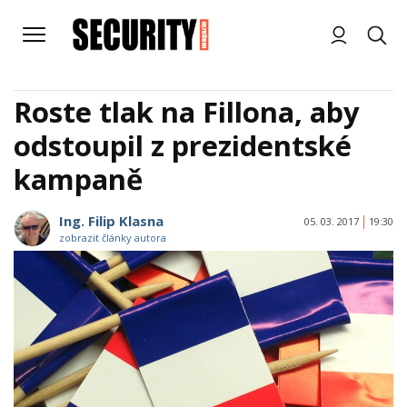
Roste tlak na Fillona, aby
odstoupil z prezidentské
kampaně
Ing. Filip Klasna
05. 03. 2017
19:30
zobrazit články autora