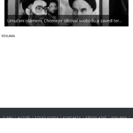
Umučeni islámem: Chomejní sliboval svobodu a zavedl ter...
|
|
|
|
|
|
O NÁS
AUTOŘI
ETICKÝ KODEX
KONTAKTY
PŘEDPLATNÉ
REKLAMA
GDPR
NASTAVENÍ SOUKROMÍ