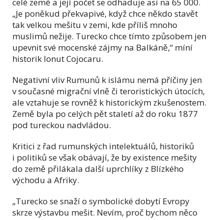
celé země a její počet se odhaduje asi na 65 000.
„Je poněkud překvapivé, když chce někdo stavět
tak velkou mešitu v zemi, kde příliš mnoho
muslimů nežije. Turecko chce tímto způsobem jen
upevnit své mocenské zájmy na Balkáně,“ míní
historik Ionut Cojocaru.
Negativní vliv Rumunů k islámu nemá příčiny jen
v současné migrační vlně či teroristických útocích,
ale vztahuje se rovněž k historickým zkušenostem.
Země byla po celých pět staletí až do roku 1877
pod tureckou nadvládou.
Kritici z řad rumunských intelektuálů, historiků
i politiků se však obávají, že by existence mešity
do země přilákala další uprchlíky z Blízkého
východu a Afriky.
„Turecko se snaží o symbolické dobytí Evropy
skrze výstavbu mešit. Nevím, proč bychom něco