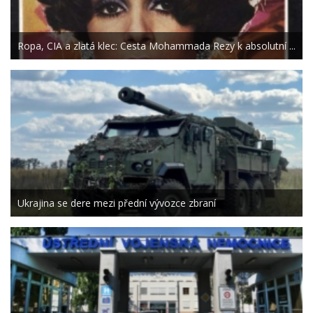
Ropa, CIA a zlatá klec: Cesta Mohammada Rezy k absolutní ...
Ukrajina se dere mezi přední vývozce zbraní