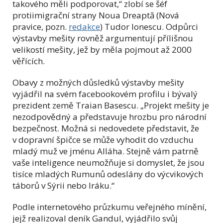
takového měli podporovat,“ zlobí se šéf
protiimigrační strany Noua Dreaptă (Nová
pravice, pozn.
redakce
) Tudor Ionescu. Odpůrci
výstavby mešity rovněž argumentují přílišnou
velikostí mešity, jež by měla pojmout až 2000
věřících.
Obavy z možných důsledků výstavby mešity
vyjádřil na svém facebookovém profilu i bývalý
prezident země Traian Basescu. „Projekt mešity je
nezodpovědný a představuje hrozbu pro národní
bezpečnost. Možná si nedovedete představit, že
v dopravní špičce se může vyhodit do vzduchu
mladý muž ve jménu Alláha. Stejně vám patrně
vaše inteligence neumožňuje si domyslet, že jsou
tisíce mladých Rumunů odeslány do výcvikových
táborů v Sýrii nebo Iráku.“
Podle internetového průzkumu veřejného mínění,
jejž realizoval deník Gandul, vyjádřilo svůj