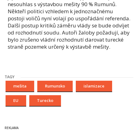
nesouhlas s výstavbou mešity 90 % Rumunů.
Někteří politici vzhledem k jednoznačnému
postoji voličů nyní volají po uspořádání referenda.
Další postup kritiků záměru vlády se bude odvíjet
od rozhodnutí soudu. Autoři žaloby požadují, aby
bylo zrušeno vládní rozhodnutí darovat turecké
straně pozemek určený k výstavbě mešity.
TAGY
mešita
Rumunsko
islamizace
EU
Turecko