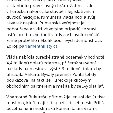
v Istanbulu pravoslavný chrám. Zatímco ale
v Turecku nakonec ke stavbě z legislativních
důvodů nedojde, rumunská vláda hodlá svůj
závazek naplnit. Rumunská veřejnost je
pobouřena a v drtivé většině případů se staví
ostře proti rozhodnutí vlády a v hlavním městě
země proběhlo několik bouřlivých demonstrací.
Zdroj:
parlamentnilisty.cz
Vláda nabídla turecké straně pozemek v hodnotě
4,4 milionů dolarů zdarma, přičemž stavební
náklady na mešitu ve výši 3,3 milionů dolarů by
uhradila Ankara. Bývalý premiér Ponta tehdy
poukazoval na fakt, že Turecko je klíčovým
obchodním partnerem a mešita by se „vyplatila“.
V samotné Bukurešti přitom žije jen asi devět tisíc
muslimů, kteří mají k dispozici deset mešit. Příliš
početná není muslimská komunita ani v rámci