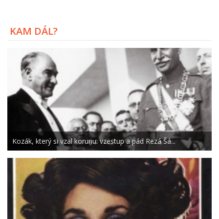
KAM DÁL?
Kozák, který si vzal korunu: vzestup a pád Rezá Šá...