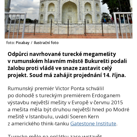
foto:
Pixabay
/
Ilustrační foto
Odpůrci navrhované turecké megamešity
v rumunském hlavním městě Bukurešti podali
žalobu proti vládě ve snaze zastavit celý
projekt. Soud má zahájit projednání 14. října.
Rumunský premiér Victor Ponta schválil
po dohodě s tureckým premiérem Erdoganem
výstavbu největší mešity v Evropě v červnu 2015
a mešita měla být druhou největší hned po Modré
mešitě v Istanbulu, uvádí Soeren Kern
z amerického think-tanku
Gatestone Institute
.
Turecko mělo na oplátku zase vystavět