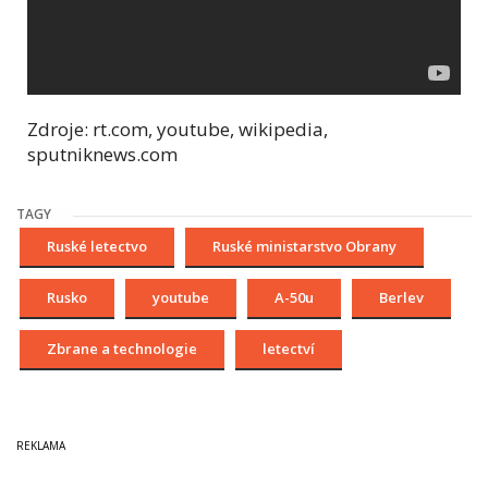
Zdroje: rt.com, youtube, wikipedia,
sputniknews.com
TAGY
Ruské letectvo
Ruské ministarstvo Obrany
Rusko
youtube
A-50u
Berlev
Zbrane a technologie
letectví