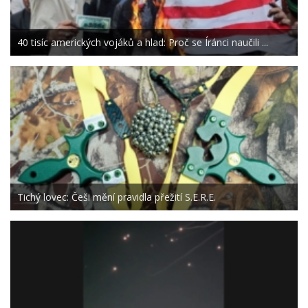
40 tisíc amerických vojáků a hlad: Proč se Íránci naučili ...
Tichý lovec: Češi mění pravidla přežití S.E.R.E.