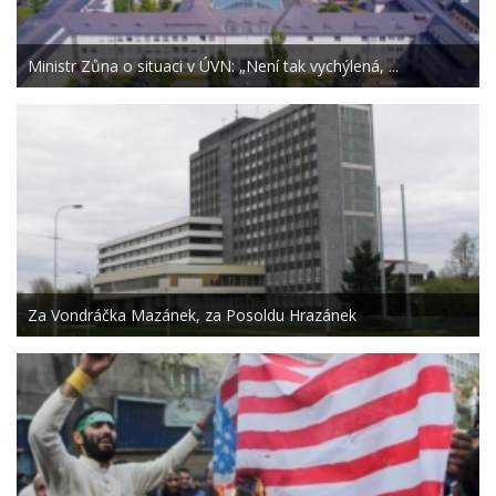
Ministr Zůna o situaci v ÚVN: „Není tak vychýlená, ...
Za Vondráčka Mazánek, za Posoldu Hrazánek