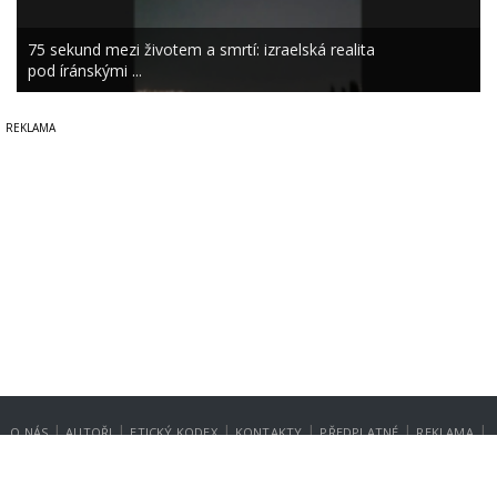
75 sekund mezi životem a smrtí: izraelská realita
pod íránskými ...
|
|
|
|
|
|
O NÁS
AUTOŘI
ETICKÝ KODEX
KONTAKTY
PŘEDPLATNÉ
REKLAMA
GDPR
NASTAVENÍ SOUKROMÍ