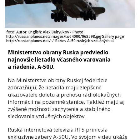
foto:
Autor: English: Alex Beltyukov - Photo
http://russianplanes.net/images/to64000/063598.jpgGallery page
http://russianplanes.net/
/
Beriev A-50 ruských vzdušných síl
Ministerstvo obrany Ruska predviedlo
najnovšie lietadlo včasného varovania
a riadenia, A-50U.
Na Ministerstve obrany Ruskej federácie
zdôrazňujú, že lietadla majú zlepšené
ukazovatele doletu a prenosu rádiolokačných
informácii na pozemné stanice. Taktiež majú aj
zvýšené možnosti zachytenia a stabilného
sledovania vzdušných objektov.
Ruská internetová televízia RT5 priniesla
exkluzívne zábery A-50U. Vo svojom videu ukáže