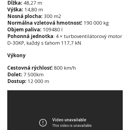
Dĺžka:
48,27 m
Výška:
14,80 m
Nosná plocha:
300 m2
Normálna vzletová hmotnosť:
190 000 kg
Objem paliva:
109480 l
Pohonná jednotka
: 4 × turboventilátorový motor
D-30KP, každý s ťahom 117,7 kN
Výkony
Cestovná rýchlosť:
800 km/h
Dolet:
7 500km
Dostup:
12 000 m