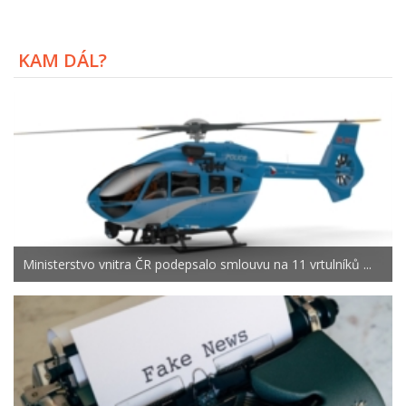
KAM DÁL?
Ministerstvo vnitra ČR podepsalo smlouvu na 11 vrtulníků ...