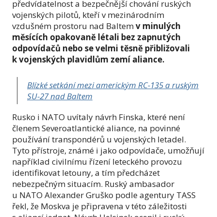
předvídatelnost a bezpečnější chování ruských
vojenských pilotů, kteří v mezinárodním
vzdušném prostoru nad Baltem
v minulých
měsících opakovaně létali bez zapnutých
odpovídačů nebo se velmi těsně přibližovali
k vojenských plavidlům zemí aliance.
Blízké setkání mezi americkým RC-135 a ruským
SU-27 nad Baltem
Rusko i NATO uvítaly návrh Finska, které není
členem Severoatlantické aliance, na povinné
používání transpondérů u vojenských letadel.
Tyto přístroje, známé i jako odpovídače, umožňují
například civilnímu řízení leteckého provozu
identifikovat letouny, a tím předcházet
nebezpečným situacím. Ruský ambasador
u NATO Alexander Gruško podle agentury TASS
řekl, že Moskva je připravena v této záležitosti