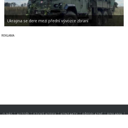
Ukrajina se dere mezi přední vývozce zbraní
|
|
|
|
|
|
O NÁS
AUTOŘI
ETICKÝ KODEX
KONTAKTY
PŘEDPLATNÉ
REKLAMA
GDPR