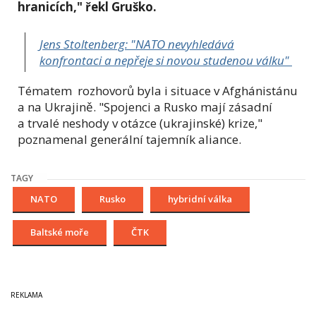
hranicích," řekl Gruško.
Jens Stoltenberg: "NATO nevyhledává
konfrontaci a nepřeje si novou studenou válku"
Tématem rozhovorů byla i situace v Afghánistánu
a na Ukrajině. "Spojenci a Rusko mají zásadní
a trvalé neshody v otázce (ukrajinské) krize,"
poznamenal generální tajemník aliance.
TAGY
NATO
Rusko
hybridní válka
Baltské moře
ČTK