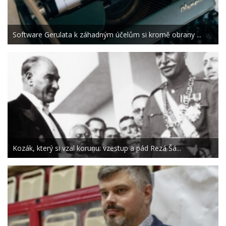
Software Gerulata k záhadným účelům si kromě obrany ...
Kozák, který si vzal korunu: vzestup a pád Rezá Šá...