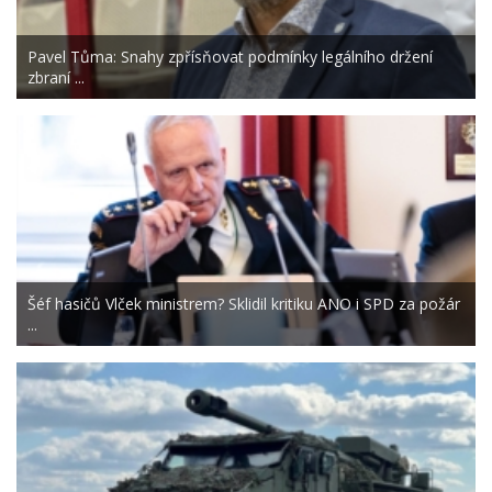
Pavel Tůma: Snahy zpřísňovat podmínky legálního držení
zbraní ...
Šéf hasičů Vlček ministrem? Sklidil kritiku ANO i SPD za požár
...