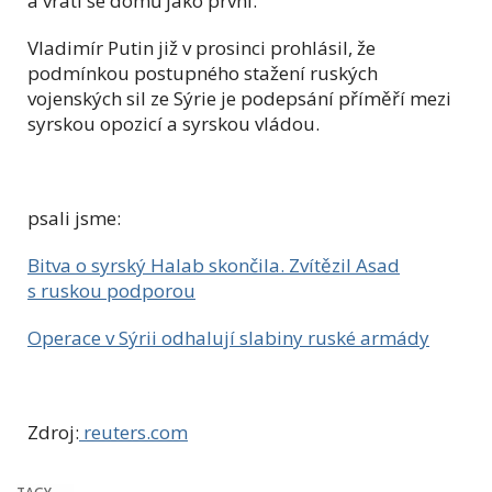
a vrátí se domů jako první.
Vladimír Putin již v prosinci prohlásil, že
podmínkou postupného stažení ruských
vojenských sil ze Sýrie je podepsání příměří mezi
syrskou opozicí a syrskou vládou.
psali jsme:
Bitva o syrský Halab skončila. Zvítězil Asad
s ruskou podporou
Operace v Sýrii odhalují slabiny ruské armády
Zdroj:
reuters.com