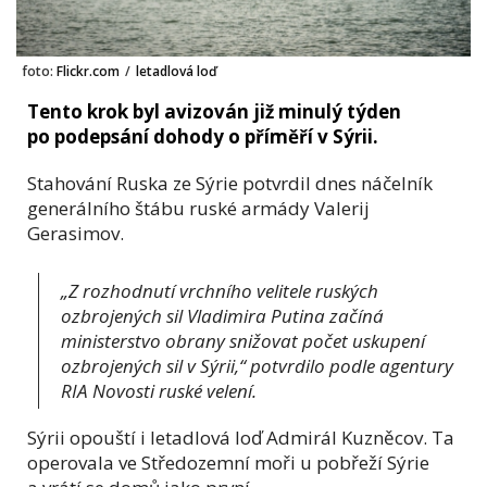
foto:
Flickr.com
/
letadlová loď
Tento krok byl avizován již minulý týden
po podepsání dohody o příměří v Sýrii.
Stahování Ruska ze Sýrie potvrdil dnes náčelník
generálního štábu ruské armády Valerij
Gerasimov.
„Z rozhodnutí vrchního velitele ruských
ozbrojených sil Vladimira Putina začíná
ministerstvo obrany snižovat počet uskupení
ozbrojených sil v Sýrii,“ potvrdilo podle agentury
RIA Novosti ruské velení.
Sýrii opouští i letadlová loď Admirál Kuzněcov. Ta
operovala ve Středozemní moři u pobřeží Sýrie