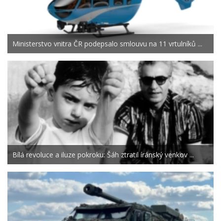
Ministerstvo vnitra ČR podepsalo smlouvu na 11 vrtulníků ...
Bílá revoluce a iluze pokroku: Šáh ztratil íránský venkov ...