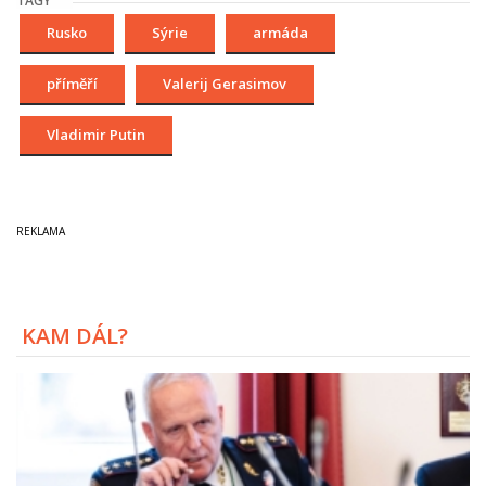
TAGY
Rusko
Sýrie
armáda
příměří
Valerij Gerasimov
Vladimir Putin
KAM DÁL?