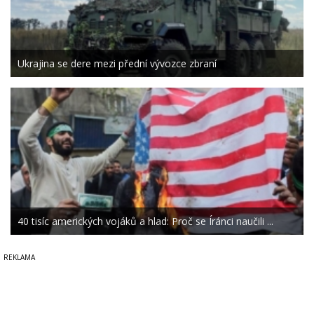
Ukrajina se dere mezi přední vývozce zbraní
40 tisíc amerických vojáků a hlad: Proč se Íránci naučili ...