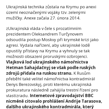
Ukrajinská technika zůstala na Krymu po anexi
území neoznačenými vojáky tzv. zelenými
mužíčky. Anexe začala 27. února 2014.
zUkrajinská vláda v čele s prozatímním
prezidentem Oleksandrem Turčynovem
odsoudila postup Moskvy při krymské krizi jako
agresi. Vydala nařízení, aby ukrajinské lodě
opustily přístavy na Krymu a vyhnuly se tak
možnosti obsazení proruskými ozbrojenci.
Vlajková loď ukrajinského námořnictva
Hetman Sahajdačnyj se však podle ruských
zdrojů přidala na ruskou stranu.
K Rusům
přeběhl také velitel námořnictva kontradmirál
Denys Berezovskyj, proti kterému ukrajinská
prokuratura následně zahájila trestní řízení pro
vlastizradu.
Internetové zpravodajství BBC
nicméně citovalo prohlášení Andrije Tarasova,
dalšího ukrajinského kontradmirála, který