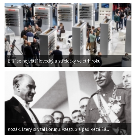
Blíží se největší lovecký a střelecký veletrh roku ...
Kozák, který si vzal korunu: vzestup a pád Rezá Šá...