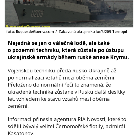
foto:
BuquesdeGuerra.com
/
Zabavená ukrajinská loď U209 Ternopil
Nejedná se jen o válečné lodě, ale také
o pozemní techniku, která zůstala po ústupu
ukrajinské armády během ruské anexe Krymu.
Vojenskou techniku předá Rusko Ukrajině až
po normalizaci vztahů mezi oběma zeměmi.
Přeloženo do normální řeči to znamená, že
ukradená technika zůstane v Rusku další desítky
let, vzhledem ke stavu vztahů mezi oběma
zeměmi.
Informaci přinesla agentura RIA Novosti, které to
sdělil bývalý velitel Černomořské flotily, admirál
Kasatonov.