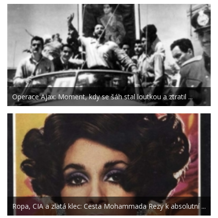
Operace Ajax: Moment, kdy se šáh stal loutkou a ztratil ...
Ropa, CIA a zlatá klec: Cesta Mohammada Rezy k absolutní ...