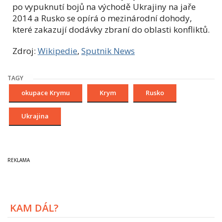
po vypuknutí bojů na východě Ukrajiny na jaře
2014 a Rusko se opírá o mezinárodní dohody,
které zakazují dodávky zbraní do oblasti konfliktů.
Zdroj:
Wikipedie
,
Sputnik News
TAGY
okupace Krymu
Krym
Rusko
Ukrajina
KAM DÁL?