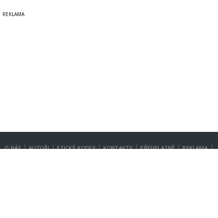
|
|
|
|
|
|
O NÁS
AUTOŘI
ETICKÝ KODEX
KONTAKTY
PŘEDPLATNÉ
REKLAMA
GDPR
NASTAVENÍ SOUKROMÍ
Copyright © 2014-2026
SecurityMagazin.cz
Vydavatelem zpravodajského webu SECURITY MAGAZÍN je společnost