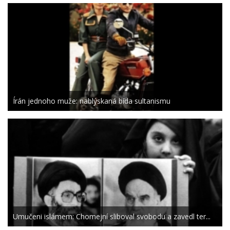
Írán jednoho muže: nablýskaná bída sultanismu
Umučeni islámem: Chomejní sliboval svobodu a zavedl ter...