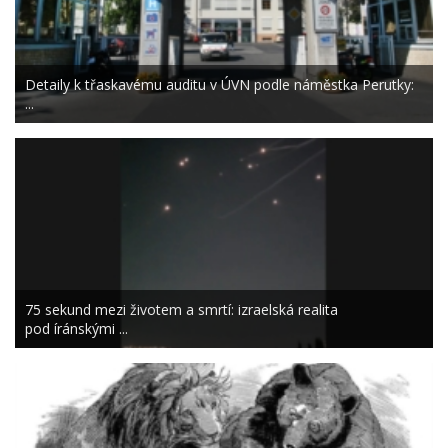
Detaily k třaskavému auditu v ÚVN podle náměstka Perutky:
...
75 sekund mezi životem a smrtí: izraelská realita
pod íránskými ...