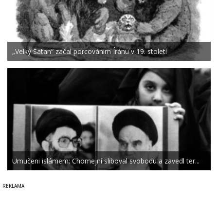
„Velký Satan“ začal porcováním Íránu v 19. století
Umučeni islámem: Chomejní sliboval svobodu a zavedl ter...