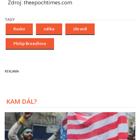
Zdroj: theepochtimes.com
TAGY
Rusko
válka
zbraně
Philip Breedlove
KAM DÁL?