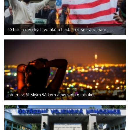
40 tisíc amerických vojáků a hlad: Proč se Íránci naučili ...
Írán mezi šíitským šátkem a perskou minisukní