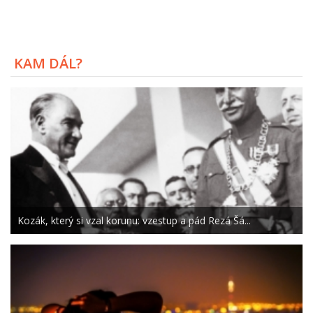
KAM DÁL?
Kozák, který si vzal korunu: vzestup a pád Rezá Šá...