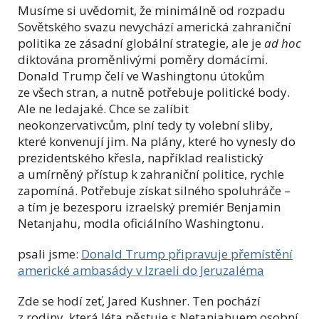
Musíme si uvědomit, že minimálně od rozpadu
Sovětského svazu nevychází americká zahraniční
politika ze zásadní globální strategie, ale je
ad hoc
diktována proměnlivými poměry domácími.
Donald Trump čelí ve Washingtonu útokům
ze všech stran, a nutně potřebuje politické body.
Ale ne ledajaké. Chce se zalíbit
neokonzervativcům, plní tedy ty volební sliby,
které konvenují jim. Na plány, které ho vynesly do
prezidentského křesla, například realistický
a umírněný přístup k zahraniční politice, rychle
zapomíná. Potřebuje získat silného spoluhráče –
a tím je bezesporu izraelský premiér Benjamin
Netanjahu, modla oficiálního Washingtonu.
psali jsme:
Donald Trump připravuje přemístění
americké ambasády v Izraeli do Jeruzaléma
Zde se hodí zeť, Jared Kushner. Ten pochází
z rodiny, která léta pěstuje s Netanjahuem osobní