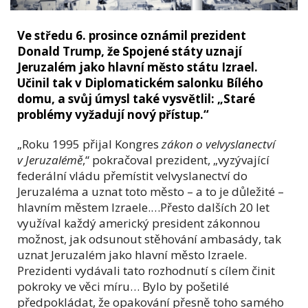
Ve středu 6. prosince oznámil prezident
Donald Trump, že Spojené státy uznají
Jeruzalém jako hlavní město státu Izrael.
Učinil tak v Diplomatickém salonku Bílého
domu, a svůj úmysl také vysvětlil: „Staré
problémy vyžadují nový přístup.“
„Roku 1995 přijal Kongres
zákon o velvyslanectví
v Jeruzalémě
,“ pokračoval prezident, „vyzývající
federální vládu přemístit velvyslanectví do
Jeruzaléma a uznat toto město – a to je důležité –
hlavním městem Izraele.…Přesto dalších 20 let
využíval každý americký president zákonnou
možnost, jak odsunout stěhování ambasády, tak
uznat Jeruzalém jako hlavní město Izraele.
Prezidenti vydávali tato rozhodnutí s cílem činit
pokroky ve věci míru… Bylo by pošetilé
předpokládat, že opakování přesně toho samého