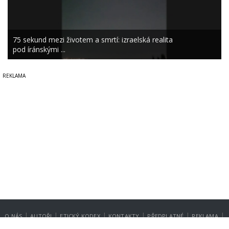
75 sekund mezi životem a smrtí: izraelská realita
pod íránskými ...
|
|
|
|
|
|
O NÁS
AUTOŘI
ETICKÝ KODEX
KONTAKTY
PŘEDPLATNÉ
REKLAMA
GDPR