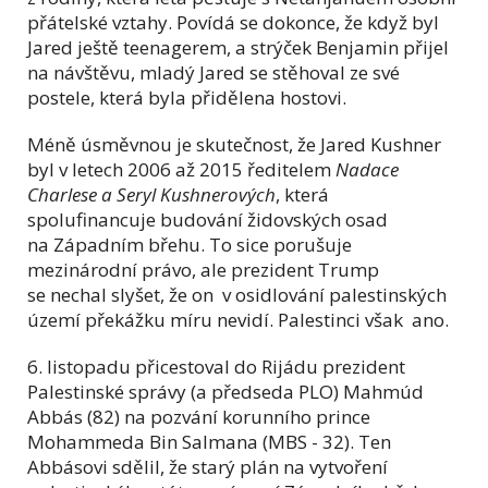
přátelské vztahy. Povídá se dokonce, že když byl
Jared ještě teenagerem, a strýček Benjamin přijel
na návštěvu, mladý Jared se stěhoval ze své
postele, která byla přidělena hostovi.
Méně úsměvnou je skutečnost, že Jared Kushner
byl v letech 2006 až 2015 ředitelem
Nadace
Charlese a Seryl Kushnerových
, která
spolufinancuje budování židovských osad
na Západním břehu. To sice porušuje
mezinárodní právo, ale prezident Trump
se nechal slyšet, že on v osidlování palestinských
území překážku míru nevidí. Palestinci však ano.
6. listopadu přicestoval do Rijádu prezident
Palestinské správy (a předseda PLO) Mahmúd
Abbás (82) na pozvání korunního prince
Mohammeda Bin Salmana (MBS - 32). Ten
Abbásovi sdělil, že starý plán na vytvoření