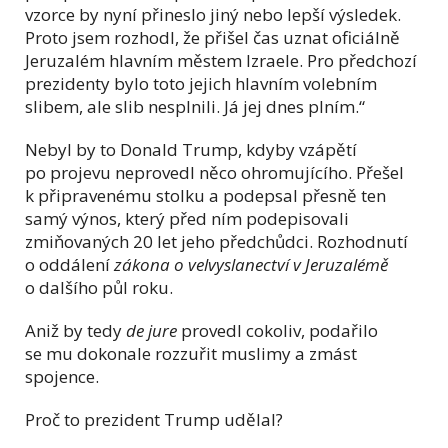
vzorce by nyní přineslo jiný nebo lepší výsledek.
Proto jsem rozhodl, že přišel čas uznat oficiálně
Jeruzalém hlavním městem Izraele. Pro předchozí
prezidenty bylo toto jejich hlavním volebním
slibem, ale slib nesplnili. Já jej dnes plním.“
Nebyl by to Donald Trump, kdyby vzápětí
po projevu neprovedl něco ohromujícího. Přešel
k připravenému stolku a podepsal přesně ten
samý výnos, který před ním podepisovali
zmiňovaných 20 let jeho předchůdci. Rozhodnutí
o oddálení
zákona o velvyslanectví v Jeruzalémě
o dalšího půl roku.
Aniž by tedy
de jure
provedl cokoliv, podařilo
se mu dokonale rozzuřit muslimy a zmást
spojence.
Proč to prezident Trump udělal?