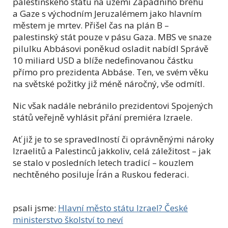
palestinského státu na území Západního břehu
a Gaze s východním Jeruzalémem jako hlavním
městem je mrtev. Přišel čas na plán B –
palestinský stát pouze v pásu Gaza. MBS ve snaze
pilulku Abbásovi poněkud osladit nabídl Správě
10 miliard USD a blíže nedefinovanou částku
přímo pro prezidenta Abbáse. Ten, ve svém věku
na světské požitky již méně náročný, vše odmítl.
Nic však nadále nebránilo prezidentovi Spojených
států veřejně vyhlásit přání premiéra Izraele.
Ať již je to se spravedlností či oprávněnými nároky
Izraelitů a Palestinců jakkoliv, celá záležitost – jak
se stalo v posledních letech tradicí – kouzlem
nechtěného posiluje Írán a Ruskou federaci.
psali jsme:
Hlavní město státu Izrael? České
ministerstvo školství to neví