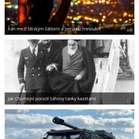
Írán mezi šíitským šátkem a perskou minisukní
Jak Chomejní porazil šáhovy tanky kazetami