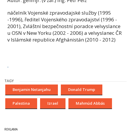
Autor: genmjr. (v zál.) Ing. Petr Pelz
náčelník Vojenské zpravodajské služby (1995
-1996), ředitel Vojenského zpravodajství (1996 -
2001), Zvláštní bezpečnostní poradce velvyslance
u OSN v New Yorku (2002 - 2006) a velvyslanec ČR
v Islámské republice Afghánistán (2010 - 2012)
TAGY
Benjamin Netanjahu
Donald Trump
Palestina
Izrael
Mahmúd Abbás