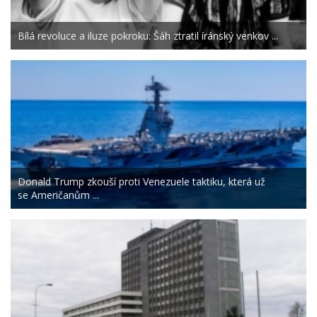
Bílá revoluce a iluze pokroku: Šáh ztratil íránský venkov ...
Donald Trump zkouší proti Venezuele taktiku, která už
se Američanům ...