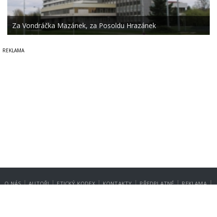
Za Vondráčka Mazánek, za Posoldu Hrazánek
|
|
|
|
|
|
O NÁS
AUTOŘI
ETICKÝ KODEX
KONTAKTY
PŘEDPLATNÉ
REKLAMA
GDPR
NASTAVENÍ SOUKROMÍ