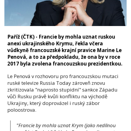
Paříž (ČTK) - Francie by mohla uznat ruskou
anexi ukrajinského Krymu, řekla včera
vůdkyně francouzské krajní pravice Marine Le
Penová, a to za předpokladu, že ona by v roce
2017 byla zvolena francouzskou prezidentkou.
Le Penová v rozhovoru pro francouzskou mutaci
ruské televize Russia Today zároveň znovu
zkritizovala "naprosto stupidní" sankce Západu
vůči Rusku právě kvůli konfliktu na východě
Ukrajiny, který doprovázel i ruský zábor
poloostrova.
"Francie by mohla uznat Krym (jako nedílnou