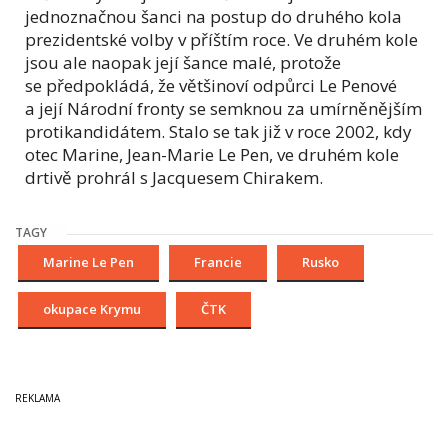
jednoznačnou šanci na postup do druhého kola
prezidentské volby v příštím roce. Ve druhém kole
jsou ale naopak její šance malé, protože
se předpokládá, že většinoví odpůrci Le Penové
a její Národní fronty se semknou za umírněnějším
protikandidátem. Stalo se tak již v roce 2002, kdy
otec Marine, Jean-Marie Le Pen, ve druhém kole
drtivě prohrál s Jacquesem Chirakem.
TAGY
Marine Le Pen
Francie
Rusko
okupace Krymu
ČTK