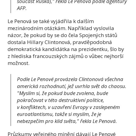
součást Ruska)," řekla Le Penová podle agentury
AFP.
Le Penová se také vyjádřila k dalším
mezinárodním otázkám. Například vyslovila
názor, že pokud by se do čela Spojených států
dostala Hillary Clintonová, pravděpodobná
demokratická kandidátka na prezidentku, šlo by
z hlediska francouzských zájmů o vůbec nejhorší
možnost.
Podle Le Penové provázela Clintonová všechna
americká rozhodnutí, jež uvrhla svět do chaosu.
"Myslím si, že pokud bude zvolena, bude
pokračovat v této destruktivní politice,
v konfliktech, v uzavření Evropy v zaslepeném
euroatlantismu, takže si myslím, že je
nebezpečím pro klid světa," řekla Le Penová.
Průzkumy veřejného mínění dávají Le Penové