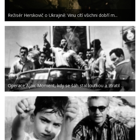
Režisér Herskovič o Ukrajině: Vinu cítí všichni dobří m...
Operace Ajax: Moment, kdy se šáh stal loutkou a ztratil ...