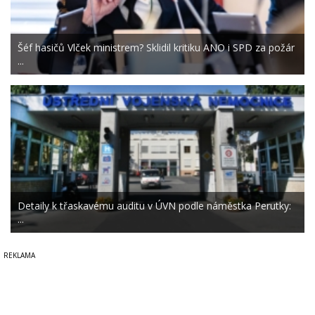
Šéf hasičů Vlček ministrem? Sklidil kritiku ANO i SPD za požár
...
Detaily k třaskavému auditu v ÚVN podle náměstka Perutky:
...