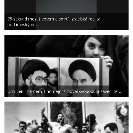
75 sekund mezi životem a smrtí: izraelská realita
pod íránskými ...
Umučeni islámem: Chomejní sliboval svobodu a zavedl ter...