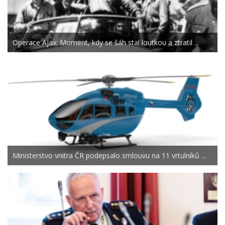
Operace Ajax: Moment, kdy se šáh stal loutkou a ztratil ...
Ministerstvo vnitra ČR podepsalo smlouvu na 11 vrtulníků ...