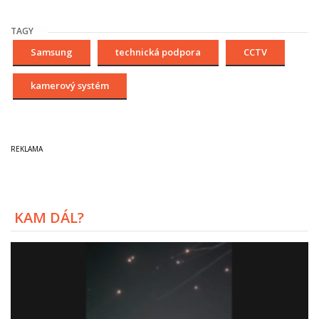
TAGY
Samsung
technická podpora
CCTV
kamerový systém
KAM DÁL?