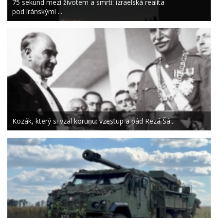
75 sekund mezi životem a smrtí: izraelská realita
pod íránskými ...
Kozák, který si vzal korunu: vzestup a pád Rezá Šá...