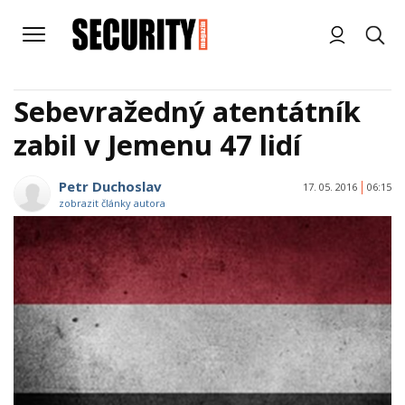
Sebevražedný atentátník
zabil v Jemenu 47 lidí
Petr Duchoslav
17. 05. 2016
06:15
zobrazit články autora