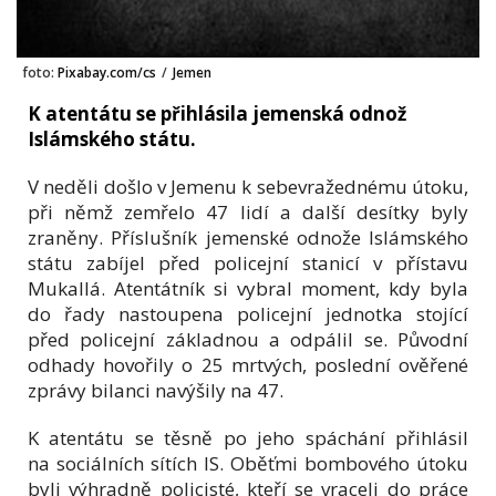
foto:
Pixabay.com/cs
/
Jemen
K atentátu se přihlásila jemenská odnož
Islámského státu.
V neděli došlo v Jemenu k sebevražednému útoku,
při němž zemřelo 47 lidí a další desítky byly
zraněny. Příslušník jemenské odnože Islámského
státu zabíjel před policejní stanicí v přístavu
Mukallá. Atentátník si vybral moment, kdy byla
do řady nastoupena policejní jednotka stojící
před policejní základnou a odpálil se. Původní
odhady hovořily o 25 mrtvých, poslední ověřené
zprávy bilanci navýšily na 47.
K atentátu se těsně po jeho spáchání přihlásil
na sociálních sítích IS. Oběťmi bombového útoku
byli výhradně policisté, kteří se vraceli do práce