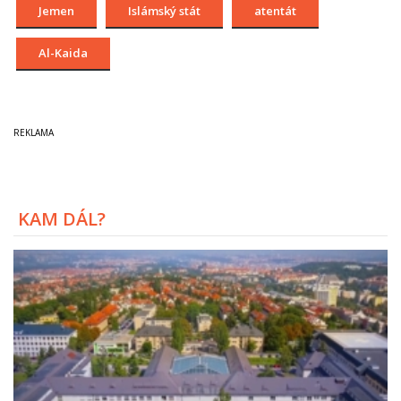
Jemen
Islámský stát
atentát
Al-Kaida
KAM DÁL?