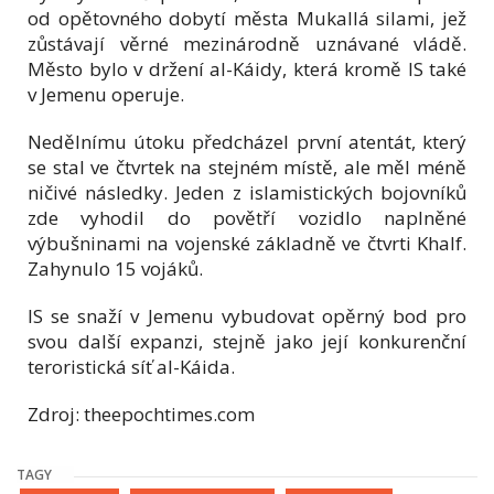
od opětovného dobytí města Mukallá silami, jež
zůstávají věrné mezinárodně uznávané vládě.
Město bylo v držení al-Káidy, která kromě IS také
v Jemenu operuje.
Nedělnímu útoku předcházel první atentát, který
se stal ve čtvrtek na stejném místě, ale měl méně
ničivé následky. Jeden z islamistických bojovníků
zde vyhodil do povětří vozidlo naplněné
výbušninami na vojenské základně ve čtvrti Khalf.
Zahynulo 15 vojáků.
IS se snaží v Jemenu vybudovat opěrný bod pro
svou další expanzi, stejně jako její konkurenční
teroristická síť al-Káida.
Zdroj: theepochtimes.com
TAGY