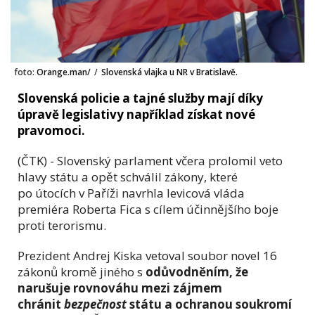
foto:
Orange.man/
/
Slovenská vlajka u NR v Bratislavě.
Slovenská policie a tajné služby mají díky
úpravě legislativy například získat nové
pravomoci.
(ČTK) - Slovenský parlament včera prolomil veto
hlavy státu a opět schválil zákony, které
po útocích v Paříži navrhla levicová vláda
premiéra Roberta Fica s cílem účinnějšího boje
proti terorismu.
Prezident Andrej Kiska vetoval soubor novel 16
zákonů kromě jiného s
odůvodněním, že
narušuje rovnováhu mezi zájmem
chránit
bezpečnost
státu a ochranou soukromí