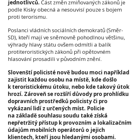
jednotlivců.
Část změn zmiňovaných zákonů je
podle Kisky obecná a nesouvisí pouze s bojem
proti terorismu.
Poslanci vládních sociálních demokratů (Směr-
SD), kteří mají ve sněmovně pohodlnou většinu,
výhrady hlavy státu ovšem odmítli a balík
protiteroristických zákonů při opětovném
hlasování prosadili v původním znění.
Slovenští policisté nově budou moci například
zajistit každou osobu na místě, kde došlo
k teroristickému útoku, nebo kde takový útok
hrozí. Zároveň se rozšíří důvody pro prohlídku
dopravních prostředků policisty či pro
vykázaní lidí z určených míst. Policie
na základě souhlasu soudu také získá
nepřetržitý přístup k provozním a lokalizačním
údajům mobilních operátorů o jejich
klientech, kteří jsou hledanými osobami.