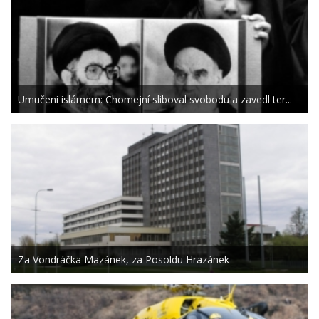
Umučeni islámem: Chomejní sliboval svobodu a zavedl ter...
Za Vondráčka Mazánek, za Posoldu Hrazánek