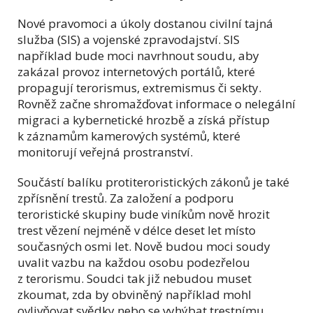
Nové pravomoci a úkoly dostanou civilní tajná
služba (SIS) a vojenské zpravodajství. SIS
například bude moci navrhnout soudu, aby
zakázal provoz internetových portálů, které
propagují terorismus, extremismus či sekty.
Rovněž začne shromažďovat informace o nelegální
migraci a kybernetické hrozbě a získá přístup
k záznamům kamerových systémů, které
monitorují veřejná prostranství.
Součástí balíku protiteroristických zákonů je také
zpřísnění trestů. Za založení a podporu
teroristické skupiny bude viníkům nově hrozit
trest vězení nejméně v délce deset let místo
současných osmi let. Nově budou moci soudy
uvalit vazbu na každou osobu podezřelou
z terorismu. Soudci tak již nebudou muset
zkoumat, zda by obviněný například mohl
ovlivňovat svědky nebo se vyhýbat trestnímu