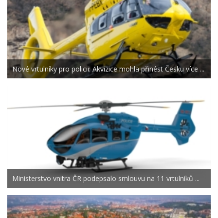
Nové vrtulníky pro policii: Akvizice mohla přinést Česku více ...
Ministerstvo vnitra ČR podepsalo smlouvu na 11 vrtulníků ...