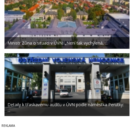
Ministr Zůna o situaci v ÚVN: „Není tak vychýlená, ...
Detaily k třaskavému auditu v ÚVN podle náměstka Perutky:
...