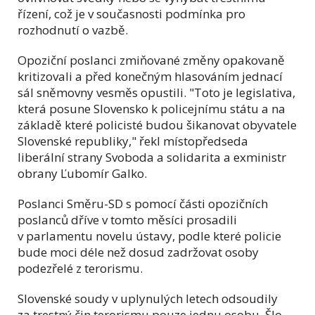
řízení, což je v současnosti podmínka pro
rozhodnutí o vazbě.
Opoziční poslanci zmiňované změny opakovaně
kritizovali a před konečným hlasováním jednací
sál sněmovny vesměs opustili. "Toto je legislativa,
která posune Slovensko k policejnímu státu a na
základě které policisté budou šikanovat obyvatele
Slovenské republiky," řekl místopředseda
liberální strany Svoboda a solidarita a exministr
obrany Ľubomír Galko.
Poslanci Směru-SD s pomocí části opozičních
poslanců dříve v tomto měsíci prosadili
v parlamentu novelu ústavy, podle které policie
bude moci déle než dosud zadržovat osoby
podezřelé z terorismu.
Slovenské soudy v uplynulých letech odsoudily
za trestný čin terorismu pouze jednu osobu. Šlo