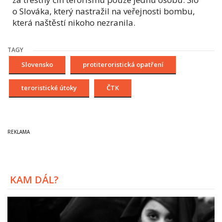
o Slováka, který nastražil na veřejnosti bombu,
která naštěstí nikoho nezranila.
TAGY
Slovensko
protiteroristická opatření
teroristické útoky
ČTK
KAM DÁL?