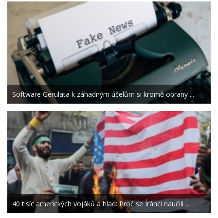
Software Gerulata k záhadným účelům si kromě obrany ...
40 tisíc amerických vojáků a hlad: Proč se Íránci naučili ...