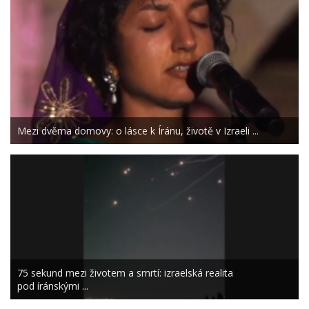
Mezi dvěma domovy: o lásce k Íránu, životě v Izraeli ...
75 sekund mezi životem a smrtí: izraelská realita
pod íránskými ...