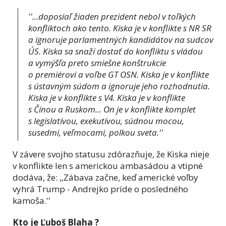
''...doposiaľ žiaden prezident nebol v toľkých
konfliktoch ako tento. Kiska je v konflikte s NR SR
a ignoruje parlamentných kandidátov na sudcov
ÚS. Kiska sa snaží dostať do konfliktu s vládou
a vymýšľa preto smiešne konštrukcie
o premiérovi a voľbe GT OSN. Kiska je v konflikte
s ústavným súdom a ignoruje jeho rozhodnutia.
Kiska je v konflikte s V4. Kiska je v konflikte
s Čínou a Ruskom... On je v konflikte komplet
s legislatívou, exekutívou, súdnou mocou,
susedmi, veľmocami, polkou sveta.''
V závere svojho statusu zdôrazňuje, že Kiska nieje
v konflikte len s americkou ambasádou a vtipné
dodáva, že: ,,Zábava začne, keď americké voľby
vyhrá Trump - Andrejko príde o posledného
kamoša.''
Kto je Ľuboš Blaha ?