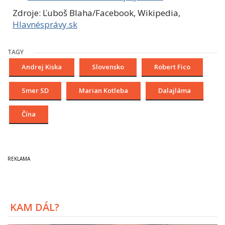
Zdroje: Ľuboš Blaha/Facebook, Wikipedia,
Hlavnésprávy.sk
TAGY
Andrej Kiska
Slovensko
Robert Fico
Smer SD
Marian Kotleba
Dalajláma
Čína
KAM DÁL?