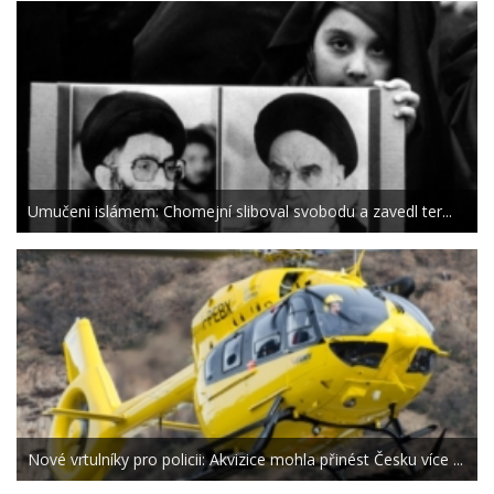
Umučeni islámem: Chomejní sliboval svobodu a zavedl ter...
Nové vrtulníky pro policii: Akvizice mohla přinést Česku více ...