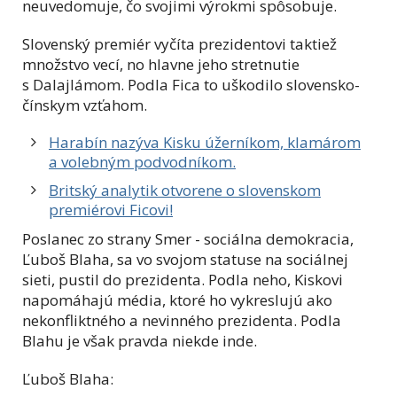
neuvedomuje, čo svojimi výrokmi spôsobuje.
Slovenský premiér vyčíta prezidentovi taktiež
množstvo vecí, no hlavne jeho stretnutie
s Dalajlámom. Podla Fica to uškodilo slovensko-
čínskym vzťahom.
Harabín nazýva Kisku úžerníkom, klamárom
a volebným podvodníkom.
Britský analytik otvorene o slovenskom
premiérovi Ficovi!
Poslanec zo strany Smer - sociálna demokracia,
Ľuboš Blaha, sa vo svojom statuse na sociálnej
sieti, pustil do prezidenta. Podla neho, Kiskovi
napomáhajú média, ktoré ho vykreslujú ako
nekonfliktného a nevinného prezidenta. Podla
Blahu je však pravda niekde inde.
Ľuboš Blaha: