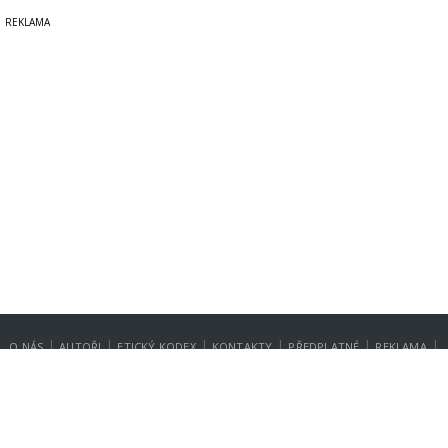
|
|
|
|
|
|
O NÁS
AUTOŘI
ETICKÝ KODEX
KONTAKTY
PŘEDPLATNÉ
REKLAMA
GDPR
NASTAVENÍ SOUKROMÍ
Copyright © 2014-2026
SecurityMagazin.cz