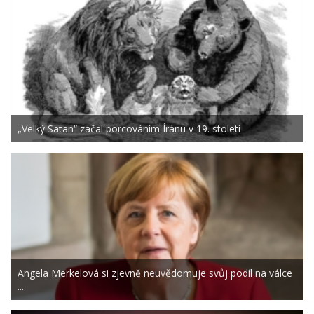
„Velký Satan“ začal porcováním Íránu v 19. století
Angela Merkelová si zjevně neuvědomuje svůj podíl na válce
...