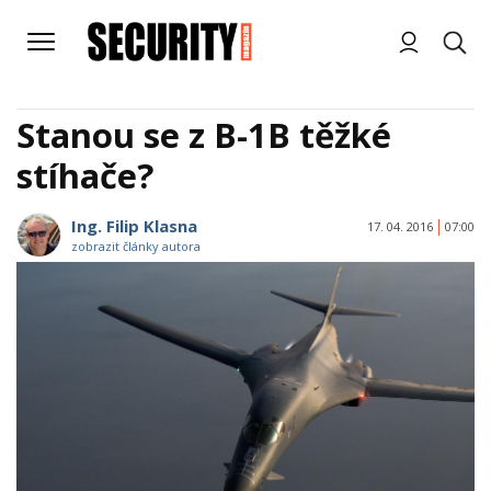
Stanou se z B-1B těžké
stíhače?
Ing. Filip Klasna
17. 04. 2016
07:00
zobrazit články autora