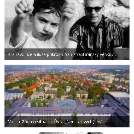
Bílá revoluce a iluze pokroku: Šáh ztratil íránský venkov ...
Ministr Zůna o situaci v ÚVN: „Není tak vychýlená, ...