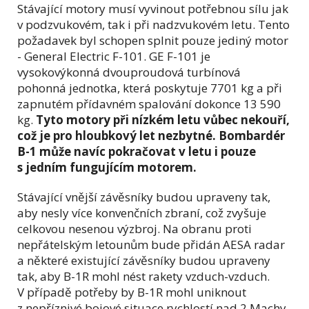
Stávající motory musí vyvinout potřebnou sílu jak
v podzvukovém, tak i při nadzvukovém letu. Tento
požadavek byl schopen splnit pouze jediný motor
- General Electric F-101. GE F-101 je
vysokovýkonná dvouproudová turbínová
pohonná jednotka, která poskytuje 7701 kg a při
zapnutém přídavném spalování dokonce 13 590
kg.
Tyto motory při nízkém letu vůbec nekouří,
což je pro hloubkový let nezbytné. Bombardér
B-1 může navíc pokračovat v letu i pouze
s jedním fungujícím motorem.
Stávající vnější závěsníky budou upraveny tak,
aby nesly více konvenčních zbraní, což zvyšuje
celkovou nesenou výzbroj. Na obranu proti
nepřátelským letounům bude přidán AESA radar
a některé existující závěsníky budou upraveny
tak, aby B-1R mohl nést rakety vzduch-vzduch.
V případě potřeby by B-1R mohl uniknout
z nepříznivé bojové situace rychlostí nad 2 Machy.