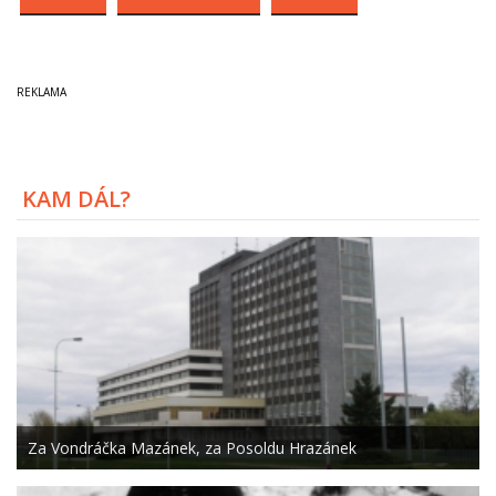
KAM DÁL?
Za Vondráčka Mazánek, za Posoldu Hrazánek