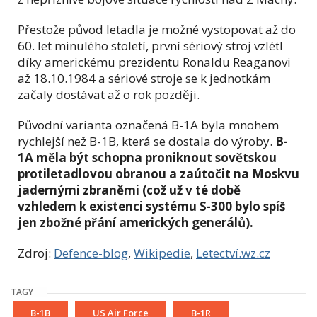
Přestože původ letadla je možné vystopovat až do
60. let minulého století, první sériový stroj vzlétl
díky americkému prezidentu Ronaldu Reaganovi
až 18.10.1984 a sériové stroje se k jednotkám
začaly dostávat až o rok později.
Původní varianta označená B-1A byla mnohem
rychlejší než B-1B, která se dostala do výroby.
B-
1A měla být schopna proniknout sovětskou
protiletadlovou obranou a zaútočit na Moskvu
jadernými zbraněmi (což už v té době
vzhledem k existenci systému S-300 bylo spíš
jen zbožné přání amerických generálů).
Zdroj:
Defence-blog
,
Wikipedie
,
Letectví.wz.cz
TAGY
B-1B
US Air Force
B-1R