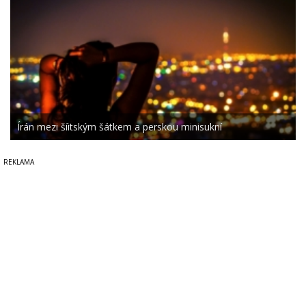
Írán mezi šíitským šátkem a perskou minisukní