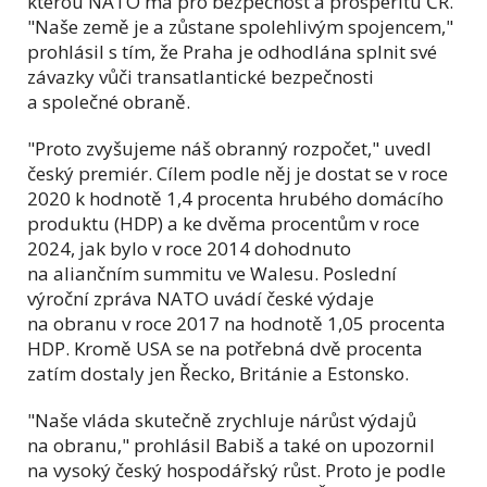
kterou NATO má pro bezpečnost a prosperitu ČR.
"Naše země je a zůstane spolehlivým spojencem,"
prohlásil s tím, že Praha je odhodlána splnit své
závazky vůči transatlantické bezpečnosti
a společné obraně.
"Proto zvyšujeme náš obranný rozpočet," uvedl
český premiér. Cílem podle něj je dostat se v roce
2020 k hodnotě 1,4 procenta hrubého domácího
produktu (HDP) a ke dvěma procentům v roce
2024, jak bylo v roce 2014 dohodnuto
na aliančním summitu ve Walesu. Poslední
výroční zpráva NATO uvádí české výdaje
na obranu v roce 2017 na hodnotě 1,05 procenta
HDP. Kromě USA se na potřebná dvě procenta
zatím dostaly jen Řecko, Británie a Estonsko.
"Naše vláda skutečně zrychluje nárůst výdajů
na obranu," prohlásil Babiš a také on upozornil
na vysoký český hospodářský růst. Proto je podle