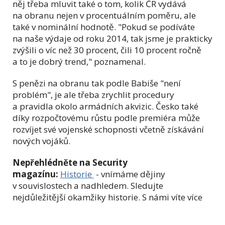
něj třeba mluvit také o tom, kolik ČR vydává
na obranu nejen v procentuálním poměru, ale
také v nominální hodnotě. "Pokud se podíváte
na naše výdaje od roku 2014, tak jsme je prakticky
zvýšili o víc než 30 procent, čili 10 procent ročně
a to je dobrý trend," poznamenal.
S penězi na obranu tak podle Babiše "není
problém", je ale třeba zrychlit procedury
a pravidla okolo armádních akvizic. Česko také
díky rozpočtovému růstu podle premiéra může
rozvíjet své vojenské schopnosti včetně získávání
nových vojáků.
Nepřehlédněte na Security
magazínu:
Historie
- vnímáme dějiny
v souvislostech a nadhledem. Sledujte
nejdůležitější okamžiky historie. S námi víte více