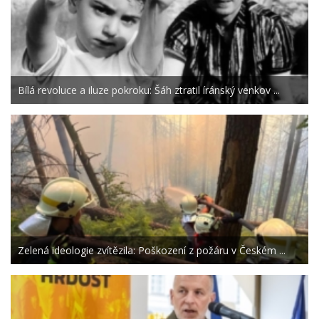
Bílá revoluce a iluze pokroku: Šáh ztratil íránský venkov ...
Zelená ideologie zvítězila: Poškození z požáru v Českém ...