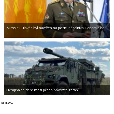
Miroslav Hlaváč byl navržen na pozici náčelníka Generálního
...
Ukrajina se dere mezi přední vývozce zbraní