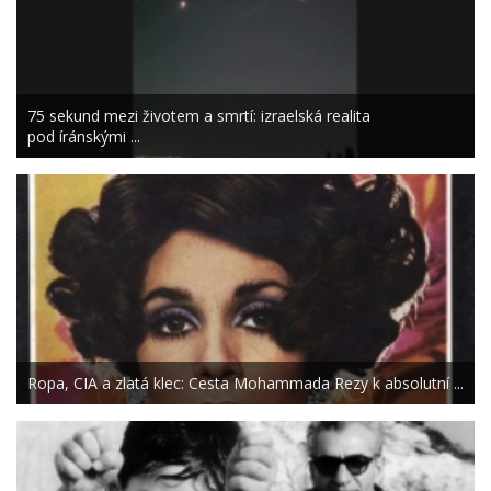
75 sekund mezi životem a smrtí: izraelská realita
pod íránskými ...
Ropa, CIA a zlatá klec: Cesta Mohammada Rezy k absolutní ...