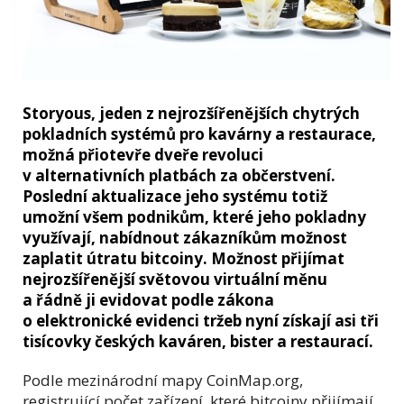
Storyous, jeden z nejrozšířenějších chytrých
pokladních systémů pro kavárny a restaurace,
možná přiotevře dveře revoluci
v alternativních platbách za občerstvení.
Poslední aktualizace jeho systému totiž
umožní všem podnikům, které jeho pokladny
využívají, nabídnout zákazníkům možnost
zaplatit útratu bitcoiny. Možnost přijímat
nejrozšířenější světovou virtuální měnu
a řádně ji evidovat podle zákona
o elektronické evidenci tržeb nyní získají asi tři
tisícovky českých kaváren, bister a restaurací.
Podle mezinárodní mapy CoinMap.org,
registrující počet zařízení, které bitcoiny přijímají,