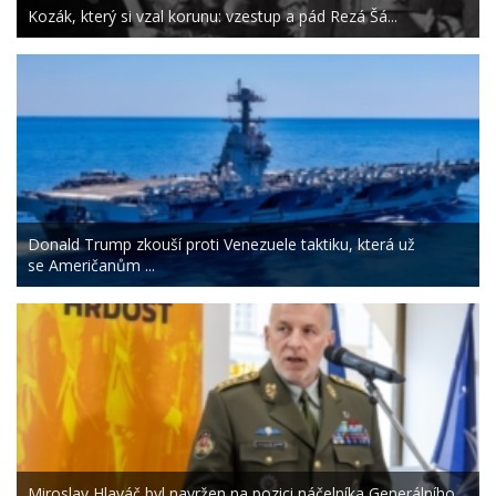
Kozák, který si vzal korunu: vzestup a pád Rezá Šá...
Donald Trump zkouší proti Venezuele taktiku, která už
se Američanům ...
Miroslav Hlaváč byl navržen na pozici náčelníka Generálního