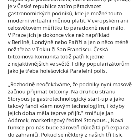
je v České republice zatím pětadvacet
gastronomických podniků, kde je možné touto
moderní virtuální měnou platit. V evropském ani
celosvětovém měřítku to paradoxně není málo.
V Praze jich je dokonce více než například
v Berlíně, Londýně nebo Paříži a jen o něco méně
než třeba v Tokiu či San Franciscu. Česká
bitcoinová komunita totiž patří k jedné
z nejaktivnějších ve světě. I díky popularizátorům,
jako je třeba holešovická Paralelní polis.
,,Rozhodně neočekáváme, že podniky nyní masově
začnou přijímat bitcoiny. Na druhou stranu
Storyous je gastrotechnologický start-up a jako
takový fandí všem novým technologiím, i kdyby
jejich doba měla teprve přijít," zmiňuje Jan
Adámek, marketingový ředitel Storyous. ,,Nová
funkce pro nás bude zároveň důležitá při expanzi
do zahraničí. Pokud se některý z našich tří tisíc