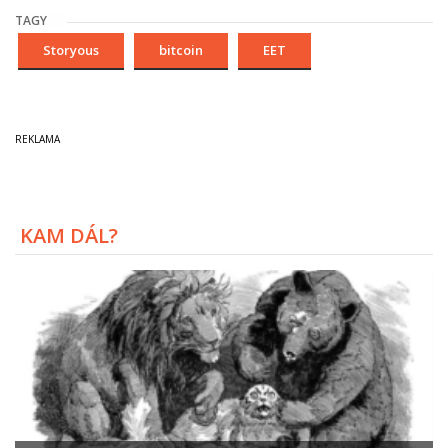
TAGY
Storyous
bitcoin
EET
KAM DÁL?