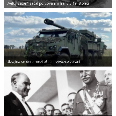
„Velký Satan“ začal porcováním Íránu v 19. století
Ukrajina se dere mezi přední vývozce zbraní