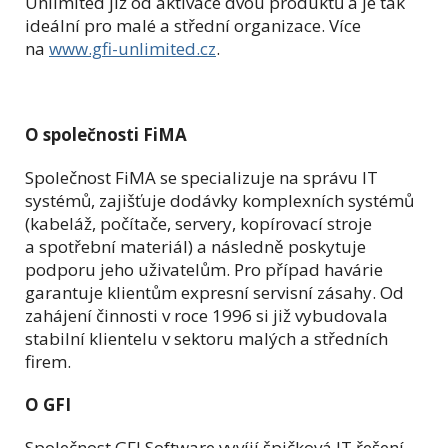
Unlimited již od aktivace dvou produktů a je tak
ideální pro malé a střední organizace. Více
na
www.gfi-unlimited.cz
.
O společnosti FiMA
Společnost FiMA se specializuje na správu IT
systémů, zajišťuje dodávky komplexních systémů
(kabeláž, počítače, servery, kopírovací stroje
a spotřební materiál) a následně poskytuje
podporu jeho uživatelům. Pro případ havárie
garantuje klientům expresní servisní zásahy. Od
zahájení činnosti v roce 1996 si již vybudovala
stabilní klientelu v sektoru malých a středních
firem.
O GFI
Společnost GFI Software vyvíjí špičková IT řešení