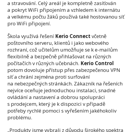
a stravování. Celý areál je kompletně zasíťován
a pokryt WiFi připojením a vzhledem k internátu
a velkému počtu žáků používá také hostovanou síť
pro WiFi připojení.
Škola využívá řešení
Kerio Connect
včetně
poštovního serveru, klientů i jako webového
rozhraní, což učitelům umožňuje se k e-mailům
flexibilně a bezpečně přihlašovat na různých
počítačích v různých učebnách.
Kerio Control
potom dovoluje přístup přes zabezpečenou VPN
síť a chrání zejména proti surfování
na nebezpečných stránkách. Zákazník na řešeních
nejvíce oceňuje jednoduchou instalaci, snadné
ovládání a nastavení a dobrou spolupráci
s prodejcem, který je k dispozici v případě
potřeby rychlé pomoci s vyřešením jakéhokoliv
problému.
„Produkty jsme vybrali z důvodu širokého spektra