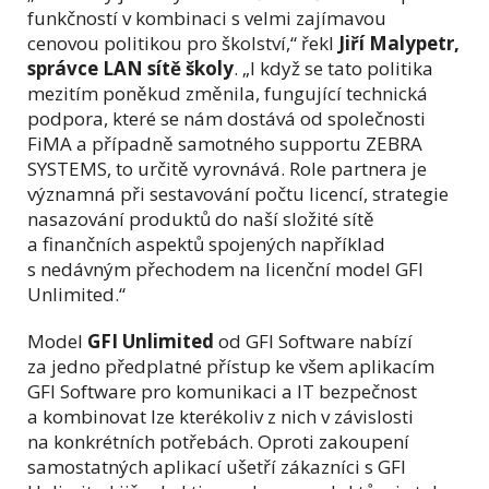
funkčností v kombinaci s velmi zajímavou
cenovou politikou pro školství,“ řekl
Jiří Malypetr,
správce LAN sítě školy
. „I když se tato politika
mezitím poněkud změnila, fungující technická
podpora, které se nám dostává od společnosti
FiMA a případně samotného supportu ZEBRA
SYSTEMS, to určitě vyrovnává. Role partnera je
významná při sestavování počtu licencí, strategie
nasazování produktů do naší složité sítě
a finančních aspektů spojených například
s nedávným přechodem na licenční model GFI
Unlimited.“
Model
GFI Unlimited
od GFI Software nabízí
za jedno předplatné přístup ke všem aplikacím
GFI Software pro komunikaci a IT bezpečnost
a kombinovat lze kterékoliv z nich v závislosti
na konkrétních potřebách. Oproti zakoupení
samostatných aplikací ušetří zákazníci s GFI