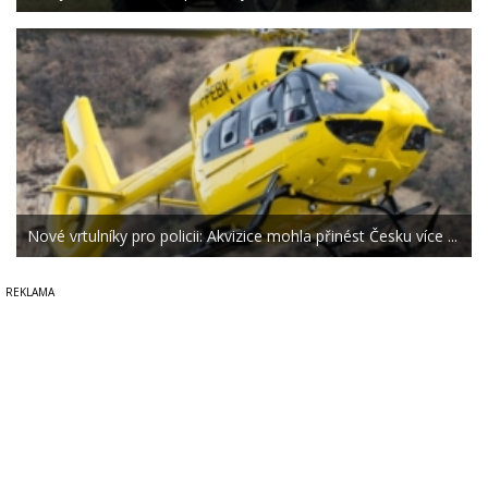
Nové vrtulníky pro policii: Akvizice mohla přinést Česku více ...