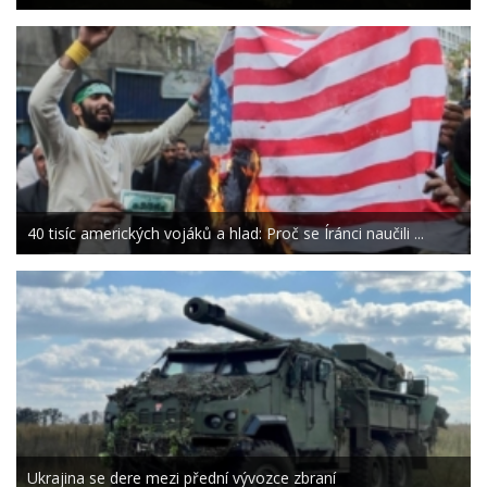
40 tisíc amerických vojáků a hlad: Proč se Íránci naučili ...
Ukrajina se dere mezi přední vývozce zbraní