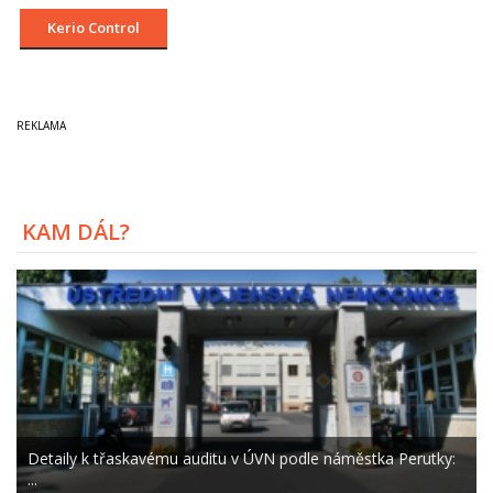
Kerio Control
KAM DÁL?
Detaily k třaskavému auditu v ÚVN podle náměstka Perutky:
...