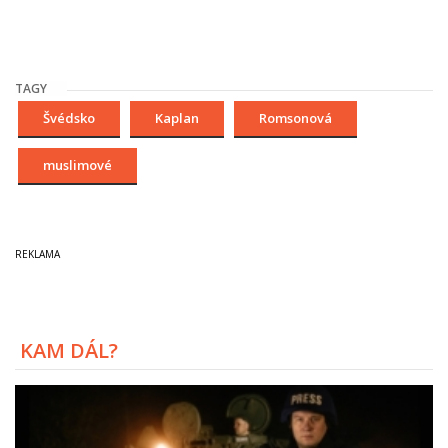
TAGY
Švédsko
Kaplan
Romsonová
muslimové
KAM DÁL?