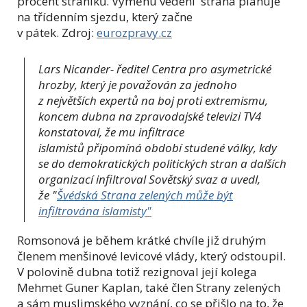
procent straníků. Výměnu vedení strana plánuje
na třídenním sjezdu, který začne
v pátek. Zdroj:
eurozpravy.cz
Lars Nicander- ředitel Centra pro asymetrické
hrozby, který je považován za jednoho
z největších expertů na boj proti extremismu,
koncem dubna na zpravodajské televizi TV4
konstatoval, že mu infiltrace
islamistů připomíná období studené války, kdy
se do demokratických politických stran a dalších
organizací infiltroval Sovětský svaz a uvedl,
že "
Švédská Strana zelených může být
infiltrována islamisty"
Romsonová je během krátké chvíle již druhým
členem menšinové levicové vlády, který odstoupil.
V polovině dubna totiž rezignoval její kolega
Mehmet Guner Kaplan, také člen Strany zelených
a sám muslimského vyznání, co se přišlo na to, že