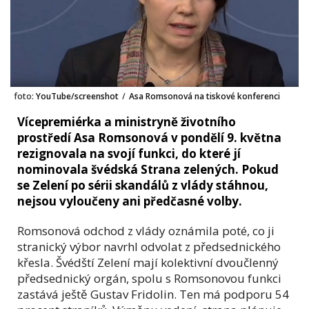
foto:
YouTube/screenshot
/
Asa Romsonová na tiskové konferenci
Vícepremiérka a ministryně životního
prostředí Asa Romsonová v pondělí 9. května
rezignovala na svojí funkci, do které jí
nominovala švédská Strana zelených. Pokud
se Zelení po sérii skandálů z vlády stáhnou,
nejsou vyloučeny ani předčasné volby.
Romsonová odchod z vlády oznámila poté, co ji
stranický výbor navrhl odvolat z předsednického
křesla. Švédští Zelení mají kolektivní dvoučlenný
předsednický orgán, spolu s Romsonovou funkci
zastává ještě Gustav Fridolin. Ten má podporu 54