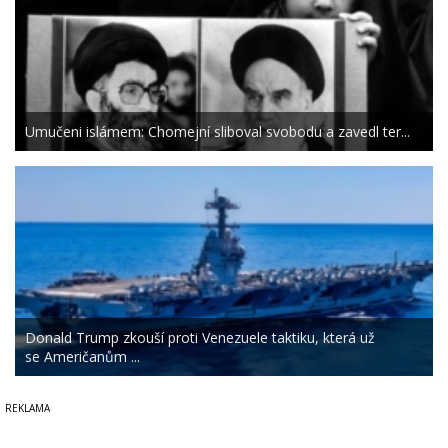
Umučeni islámem: Chomejní sliboval svobodu a zavedl ter...
Donald Trump zkouší proti Venezuele taktiku, která už
se Američanům ...