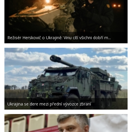
Režisér Herskovič o Ukrajině: Vinu cítí všichni dobří m...
Ukrajina se dere mezi přední vývozce zbraní