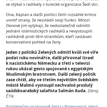
se stýkal s radikály z turecké organizace Šedí vlci.
Ona, Kaplan a další politici čelili rozsáhlé kritice
uvnitř strany, že nezvládli svoji funkci. Mnozí
členové jim vytýkají, že nedostatečně odmítli
jednání islámistických radikálů a nevystoupili
radikálně proti těm straníkům, kteří zastávali
konzervativní pohled na ženy.
Jeden z politiků Zelených odmítl kvůli své víře
podat ruku novinářce, další přirovnal Izrael
k nacistickému Německu a třetí v televizi
rukou ukázal gesto spojované s egyptským
Muslimským bratrstvem. Další zelený politik
zase chtěl, aby ve třetím největším švédském
městě Malmö vystoupil nechvalně proslulý
saúdskoarabský salafista Salmán Auda.
Zdroj:
ČTK
Problémům opakovaně čelila i Romsonová, která