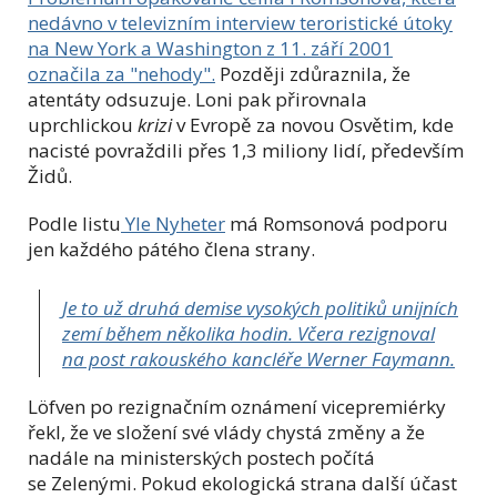
nedávno v televizním interview teroristické útoky
na New York a Washington z 11. září 2001
označila za "nehody".
Později zdůraznila, že
atentáty odsuzuje. Loni pak přirovnala
uprchlickou
krizi
v Evropě za novou Osvětim, kde
nacisté povraždili přes 1,3 miliony lidí, především
Židů.
Podle listu
Yle Nyheter
má Romsonová podporu
jen každého pátého člena strany.
Je to už druhá demise vysokých politiků unijních
zemí během několika hodin. Včera rezignoval
na post rakouského
kancléře
Werner Faymann.
Löfven po rezignačním oznámení vicepremiérky
řekl, že ve složení své vlády chystá změny a že
nadále na ministerských postech počítá
se Zelenými. Pokud ekologická strana další účast