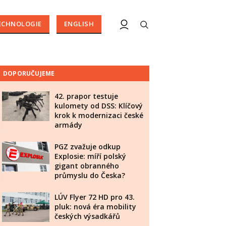
ECHNOLOGIE
ENGLISH
DOPORUČUJEME
42. prapor testuje
kulomety od DSS: Klíčový
krok k modernizaci české
armády
PGZ zvažuje odkup
Explosie: míří polský
gigant obranného
průmyslu do Česka?
LÚV Flyer 72 HD pro 43.
pluk: nová éra mobility
českých výsadkářů