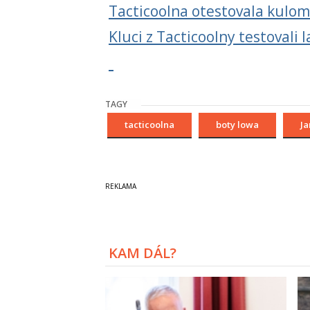
Tacticoolna otestovala kulom
Kluci z Tacticoolny testovali
TAGY
tacticoolna
boty lowa
Ja
KAM DÁL?