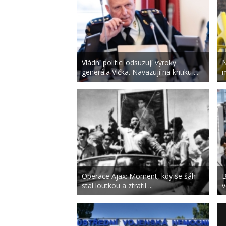
Vládní politici odsuzují výroky
N
generála Vlčka. Navazují na kritiku ...
m
Operace Ajax: Moment, kdy se šáh
B
stal loutkou a ztratil ...
v