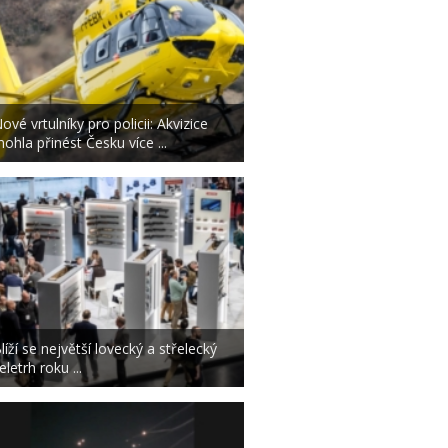
ové vrtulníky pro policii: Akvizice
ohla přinést Česku více ...
líží se největší lovecký a střelecký
eletrh roku ...