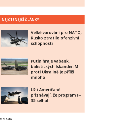
NEJČTENĚJŠÍ ČLÁNKY
Velké varování pro NATO,
Rusko ztratilo ofenzivní
schopnosti
Putin hraje vabank,
balistických Iskander-M
proti Ukrajině je příliš
mnoho
Už i Američané
přiznávají, že program F-
35 selhal