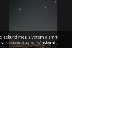
5 sekund mezi životem a smrtí:
zraelská realita pod íránskými ...