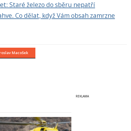
et: Staré železo do sběru nepatří
 lahve. Co dělat, když Vám obsah zamrzne
roslav Macošek