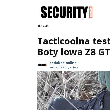
Tacticoolna tes
Boty lowa Z8 GT
redakce online
zobrazit články autora