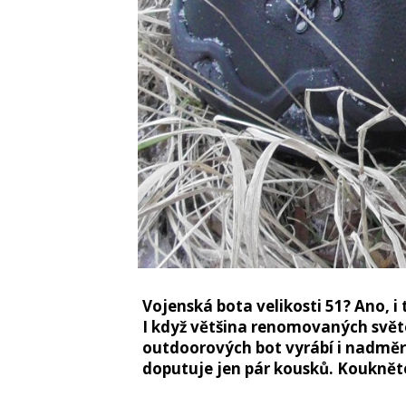
Vojenská bota velikosti 51? Ano, i
I když většina renomovaných světo
outdoorových bot vyrábí i nadměrn
doputuje jen pár kousků. Koukněte