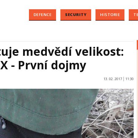
DEFENCE
SECURITY
HISTORIE
T
tuje medvědí velikost:
X - První dojmy
13. 02. 2017
11:30