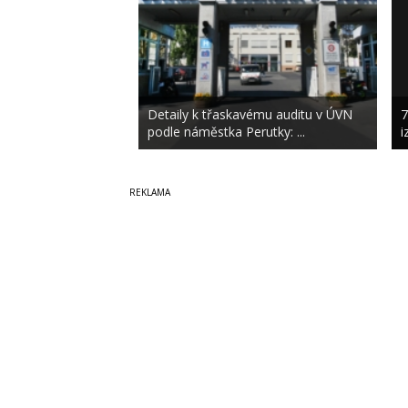
Detaily k třaskavému auditu v ÚVN
7
podle náměstka Perutky: ...
i