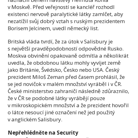
v Moskvě. Před veřejností se kancléř rozhodl
existenci nervově paralytické látky zamlčet, aby
nezatížil svůj dobrý vztah s ruským prezidentem
Borisem Jelcinem, uvedl německý list.
Britská vláda tvrdí, že za útok v Salisbury je
s největší pravděpodobností odpovědné Rusko.
Moskva obvinění opakovaně odmítla a několikrát
uvedla, že obdobnou látku mohly vyvíjet země
jako Británie, Švédsko, Česko nebo USA. Český
prezident Miloš Zeman před časem prohlásil, že
se jed novičok v malém množství vyráběl i v ČR.
České ministerstvo zahraničí následně zdůraznilo,
že v ČR se podobné látky vyrábějí pouze
v mikroskopickém množství a že prezident hovořil
o látce nesoucí jiné označení než jed použitý
v anglickém Salisbury.
Nepřehlédněte na Security