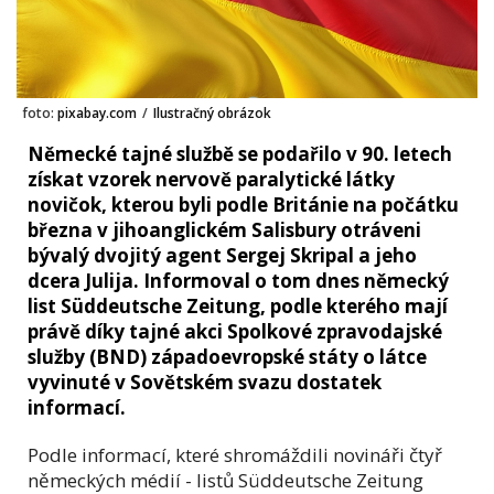
foto:
pixabay.com
/
Ilustračný obrázok
Německé tajné službě se podařilo v 90. letech
získat vzorek nervově paralytické látky
novičok, kterou byli podle Británie na počátku
března v jihoanglickém Salisbury otráveni
bývalý dvojitý agent Sergej Skripal a jeho
dcera Julija. Informoval o tom dnes německý
list Süddeutsche Zeitung, podle kterého mají
právě díky tajné akci Spolkové zpravodajské
služby (BND) západoevropské státy o látce
vyvinuté v Sovětském svazu dostatek
informací.
Podle informací, které shromáždili novináři čtyř
německých médií - listů Süddeutsche Zeitung