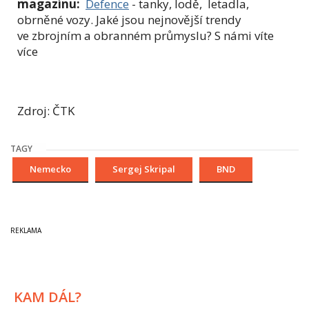
magazínu:
Defence
- tanky, lodě, letadla,
obrněné vozy. Jaké jsou nejnovější trendy
ve zbrojním a obranném průmyslu? S námi víte
více
Zdroj: ČTK
TAGY
Nemecko
Sergej Skripal
BND
KAM DÁL?