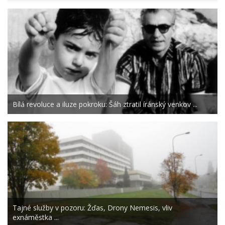
Bílá revoluce a iluze pokroku: Šáh ztratil íránský venkov ...
Tajné služby v pozoru: Žďas, Drony Nemesis, vliv
exnáměstka ...