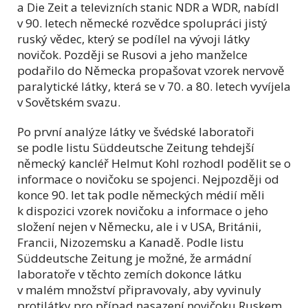
a Die Zeit a televizních stanic NDR a WDR, nabídl
v 90. letech německé rozvědce spolupráci jistý
ruský vědec, který se podílel na vývoji látky
novičok. Později se Rusovi a jeho manželce
podařilo do Německa propašovat vzorek nervově
paralytické látky, která se v 70. a 80. letech vyvíjela
v Sovětském svazu.
Po první analýze látky ve švédské laboratoři
se podle listu Süddeutsche Zeitung tehdejší
německý kancléř Helmut Kohl rozhodl podělit se o
informace o novičoku se spojenci. Nejpozději od
konce 90. let tak podle německých médií měli
k dispozici vzorek novičoku a informace o jeho
složení nejen v Německu, ale i v USA, Británii,
Francii, Nizozemsku a Kanadě. Podle listu
Süddeutsche Zeitung je možné, že armádní
laboratoře v těchto zemích dokonce látku
v malém množství připravovaly, aby vyvinuly
protilátky pro případ nasazení novičoku Ruskem.