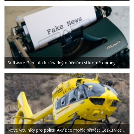
Software Gerulata k záhadným účelům si kromě obrany ...
Nové vrtulníky pro policii: Akvizice mohla přinést Česku více ...