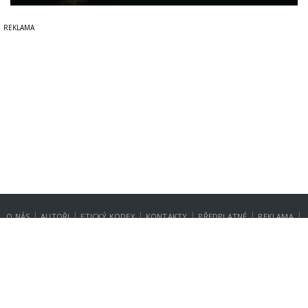
|
|
|
|
|
|
O NÁS
AUTOŘI
ETICKÝ KODEX
KONTAKTY
PŘEDPLATNÉ
REKLAMA
GDPR
NASTAVENÍ SOUKROMÍ
Copyright © 2014-2026
SecurityMagazin.cz