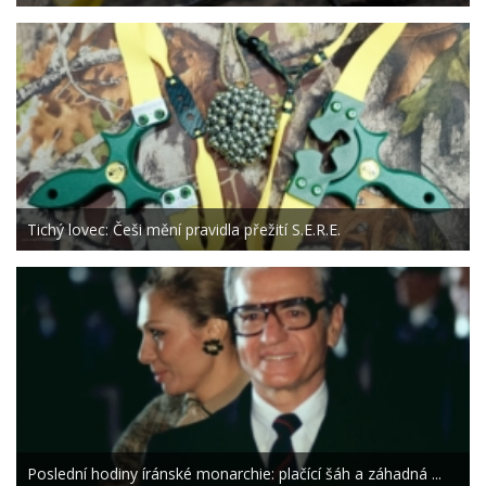
Tichý lovec: Češi mění pravidla přežití S.E.R.E.
Poslední hodiny íránské monarchie: plačící šáh a záhadná ...