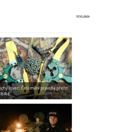
ichý lovec: Češi mění pravidla přežití
.E.R.E.