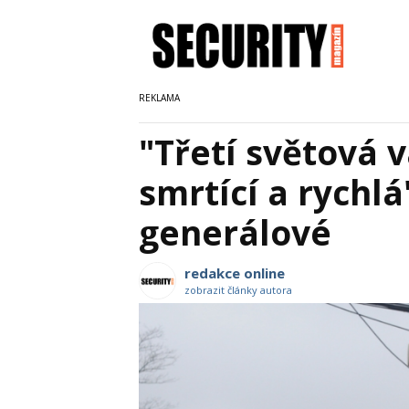
"Třetí světová
smrtící a rychlá
generálové
redakce online
zobrazit články autora