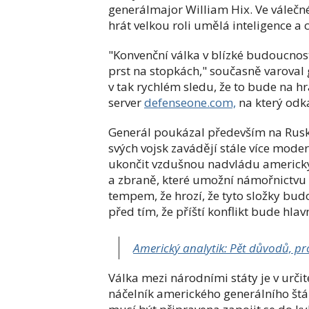
generálmajor
William Hix.
Ve válečn
hrát velkou roli
umělá inteligence a 
"Konvenční válka v blízké budoucnos
prst na stopkách," současně varoval 
v tak rychlém sledu, že to bude na hr
server
defenseone.com,
na který odka
Generál poukázal především na Rusko 
svých vojsk zavádějí stále více moder
ukončit vzdušnou nadvládu americkýc
a zbraně, které umožní námořnictvu 
tempem, že hrozí, že tyto složky bud
před tím, že příští konflikt bude hla
Americký analytik: Pět důvodů, pr
Válka mezi národními státy je v urč
náčelník amerického generálního štá