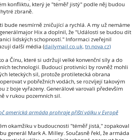
ém konfliktu, který je "téměř jistý" podle něj budou
chytré zbraně.
ti bude nesmírně zničující a rychlá. A my už nemáme
generálmajor Hix a doplnil, že "Události se budou dít
anici lidských schopností." Informaci zveřejnil
zují další média (
dailymail.co.uk,
tn.nova.cz)
a Čínu, které si udržují velké konvenční síly a do
ních technologií.
Budoucí protivníci by rovněž mohli
h leteckých sil, protože p
rotiletecká obrana
operovat v pobřežních vodách, se rozvíjejí takovým
ou z boje vyřazeny. Generálové varovali především
vně v rukou pozemních sil.
oč americká armáda prohraje příští válku v Evropě
itém okamžiku v budoucnosti "téměř jistá," zopakoval
bu generál Mark A. Milley.
Současně řekl, že armáda