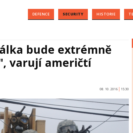
DEFENCE
SECURITY
HISTORIE
T
 válka bude extrémně
", varují američtí
08. 10. 2016
15:30