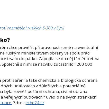
ti rozmístění ruských S-300 v Sýrii
sko?
kterém chce prověřit připravenost země na eventuální
ané ruským ministerstvem obrany ve spolupráci
e trvalo do pátku. Zapojila se do něj téměř třetina
. Společně s nimi se nácviku zúčastnilo i 200 000
a proti záření a také chemická a biologická ochrana
dných událostech v důležitých a potenciálně
a byla rovněž požární ochrana, civilní obrana
ch a veřejných budovách,“ uvedlo na svých stránkách
ituace.
Zdroj:
echo24.cz