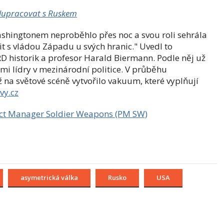
olupracovat s Ruskem
shingtonem neproběhlo přes noc a svou roli sehrála
it s vládou Západu u svých hranic." Uvedl to
D historik a profesor Harald Biermann.
Podle něj už
mi lídry v mezinárodní politice. V průběhu
 na světové scéně vytvořilo vakuum, které vyplňují
vy.cz
oject Manager Soldier Weapons (PM SW)
asymetrická válka
Rusko
USA