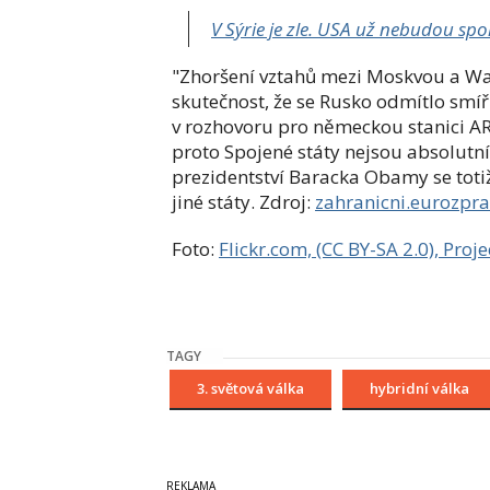
V Sýrie je zle. USA už nebudou sp
"Zhoršení vztahů mezi Moskvou a Wa
skutečnost, že se Rusko odmítlo smíř
v
rozhovoru pro německou stanici AR
proto Spojené státy nejsou absolutní
prezidentství Baracka Obamy se totiž
jiné státy. Zdroj:
zahranicni.eurozpra
Foto:
Flickr.com, (CC BY-SA 2.0), Pr
TAGY
3. světová válka
hybridní válka