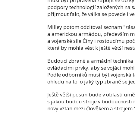
musí být připravena zapojit se do ky
podpory technologií založených na s
přijmout fakt, že válka se povede i 
Milley potom odcitoval seznam "zása
a americkou armádou, především mlu
a vojenské síle Číny i rostoucímu po
která by mohla vést k ještě větší nest
Budoucí zbraně a armádní technika b
ovládacími prvky, aby se vojáci mohli
Podle odborníků musí být vojenská
ohledu na to, o jaký typ zbraně se j
Ještě větší posun bude v oblasti umě
s jakou budou stroje v budoucnosti 
nový vztah mezi člověkem a strojem.