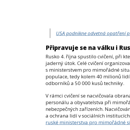
USA podnikne odvetná opatření pro
Připravuje se na válku i Ru
Rusko 4. října spustilo cvičení, při 
jaderný útok.
Celé cvičení organizov
s ministerstvem pro mimořádné situac
populace, tedy kolem 40 milionů lidí
odborníků a 50 000 kusů techniky.
V rámci cvičení se nacvičovala obran
personálu a obyvatelstva při mimořá
nebezpečných zařízeních. Nacvičován
a ochrana lidí v sociálních institucí
ruské ministerstva pro mimořádné s