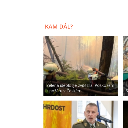
KAM DÁL?
Zelená ideologie zvítězila: Poškození
T
z požáru v Českém ...
S