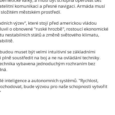
bernetické války, a musí být schopná operovat bez
atelitní komunikaci a přesné navigaci. Armáda musí
ve složitém městském prostředí.
dních výzev", které stojí před americkou vládou
vil o obnovené "ruské hrozbě", rostoucí ekonomické
čtu nestabilních států a změně světového klimatu,
abilitě.
udou muset být velmi intuitivní se základními
 plně soustředit na boj a ne na ovládání techniky.
 technika vybavena jednoduchým rozhraním bez
edná.
lé inteligence a autonomních systémů. "Rychlost,
rozhodovat, bude výzvou pro naše schopnosti vytvořit
"