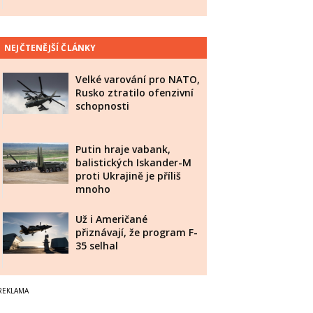
NEJČTENĚJŠÍ ČLÁNKY
Velké varování pro NATO,
Rusko ztratilo ofenzivní
schopnosti
Putin hraje vabank,
balistických Iskander-M
proti Ukrajině je příliš
mnoho
Už i Američané
přiznávají, že program F-
35 selhal