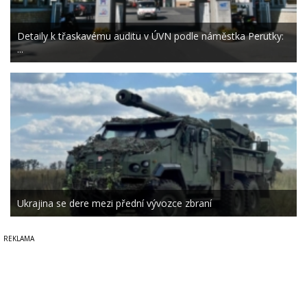
Detaily k třaskavému auditu v ÚVN podle náměstka Perutky:
...
Ukrajina se dere mezi přední vývozce zbraní