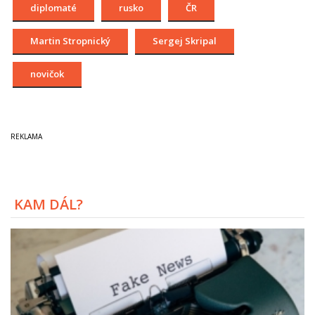
diplomaté
rusko
ČR
Martin Stropnický
Sergej Skripal
novičok
KAM DÁL?