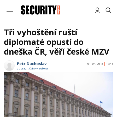
Tři vyhoštění ruští
diplomaté opustí do
dneška ČR, věří české MZV
Petr Duchoslav
01. 04. 2018
17:45
zobrazit články autora