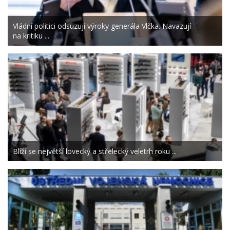
Vládní politici odsuzují výroky generála Vlčka. Navazují
na kritiku ...
Blíží se největší lovecký a střelecký veletrh roku ...