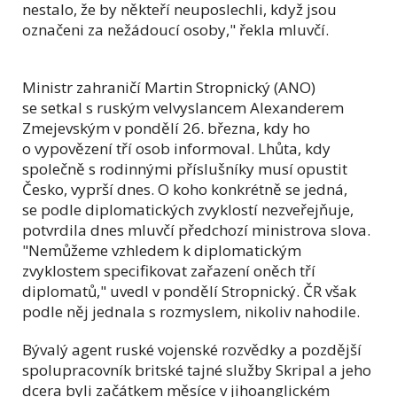
nestalo, že by někteří neuposlechli, když jsou
označeni za nežádoucí osoby," řekla mluvčí.
Ministr zahraničí Martin Stropnický (ANO)
se setkal s ruským velvyslancem Alexanderem
Zmejevským v pondělí 26. března, kdy ho
o vypovězení tří osob informoval. Lhůta, kdy
společně s rodinnými příslušníky musí opustit
Česko, vyprší dnes. O koho konkrétně se jedná,
se podle diplomatických zvyklostí nezveřejňuje,
potvrdila dnes mluvčí předchozí ministrova slova.
"Nemůžeme vzhledem k diplomatickým
zvyklostem specifikovat zařazení oněch tří
diplomatů," uvedl v pondělí Stropnický. ČR však
podle něj jednala s rozmyslem, nikoliv nahodile.
Bývalý agent ruské vojenské rozvědky a pozdější
spolupracovník britské tajné služby Skripal a jeho
dcera byli začátkem měsíce v jihoanglickém