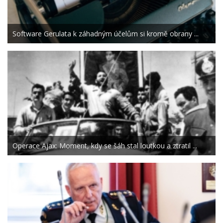
Software Gerulata k záhadným účelům si kromě obrany ...
Operace Ajax: Moment, kdy se šáh stal loutkou a ztratil ...