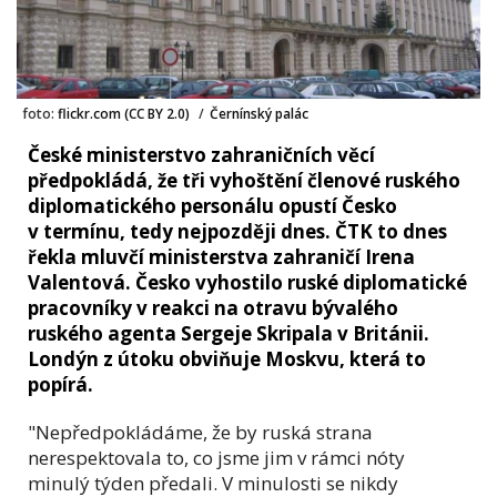
foto:
flickr.com (CC BY 2.0)
/
Černínský palác
České ministerstvo zahraničních věcí
předpokládá, že tři vyhoštění členové ruského
diplomatického personálu opustí Česko
v termínu, tedy nejpozději dnes. ČTK to dnes
řekla mluvčí ministerstva zahraničí Irena
Valentová. Česko vyhostilo ruské diplomatické
pracovníky v reakci na otravu bývalého
ruského agenta Sergeje Skripala v Británii.
Londýn z útoku obviňuje Moskvu, která to
popírá.
"Nepředpokládáme, že by ruská strana
nerespektovala to, co jsme jim v rámci nóty
minulý týden předali. V minulosti se nikdy