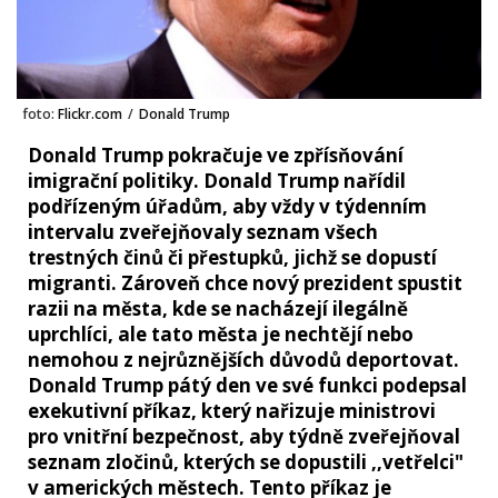
foto:
Flickr.com
/
Donald Trump
Donald Trump pokračuje ve zpřísňování
imigrační politiky. Donald Trump nařídil
podřízeným úřadům, aby vždy v týdenním
intervalu zveřejňovaly seznam všech
trestných činů či přestupků, jichž se dopustí
migranti. Zároveň chce nový prezident spustit
razii na města, kde se nacházejí ilegálně
uprchlíci, ale tato města je nechtějí nebo
nemohou z nejrůznějších důvodů deportovat.
Donald Trump pátý den ve své funkci podepsal
exekutivní příkaz, který nařizuje ministrovi
pro vnitřní bezpečnost, aby týdně zveřejňoval
seznam zločinů, kterých se dopustili ,,vetřelci"
v amerických městech. Tento příkaz je