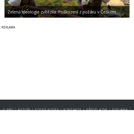
Zelená ideologie zvítězila: Poškození z požáru v Českém ...
|
|
|
|
|
|
O NÁS
AUTOŘI
ETICKÝ KODEX
KONTAKTY
PŘEDPLATNÉ
REKLAMA
GDPR
NASTAVENÍ SOUKROMÍ
Copyright © 2014-2026
SecurityMagazin.cz