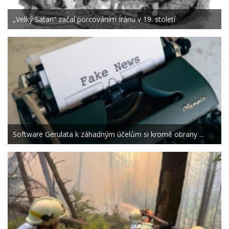
„Velký Satan“ začal porcováním Íránu v 19. století
Software Gerulata k záhadným účelům si kromě obrany ...