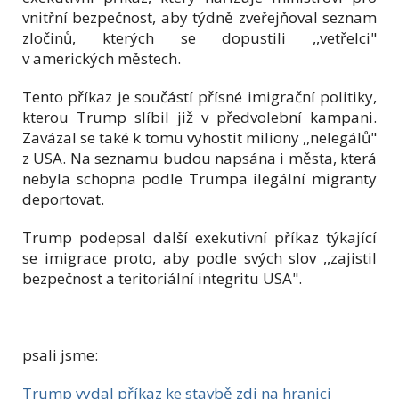
vnitřní bezpečnost, aby týdně zveřejňoval seznam
zločinů, kterých se dopustili ,,vetřelci"
v amerických městech.
Tento příkaz je součástí přísné imigrační politiky,
kterou Trump slíbil již v předvolební kampani.
Zavázal se také k tomu vyhostit miliony ,,nelegálů"
z USA. Na seznamu budou napsána i města, která
nebyla schopna podle Trumpa ilegální migranty
deportovat.
Trump podepsal další exekutivní příkaz týkající
se imigrace proto, aby podle svých slov ,,zajistil
bezpečnost a teritoriální integritu USA".
psali jsme:
Trump vydal příkaz ke stavbě zdi na hranici