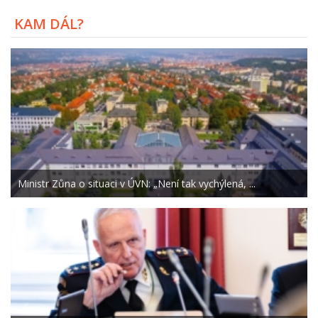
KAM DÁL?
Ministr Zůna o situaci v ÚVN: „Není tak vychýlená, ...