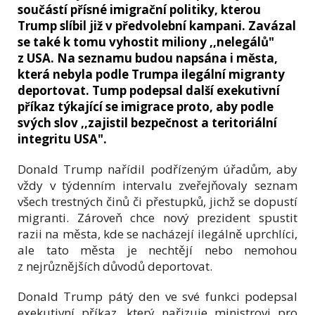
součástí přísné imigrační politiky, kterou
Trump slíbil již v předvolební kampani. Zavázal
se také k tomu vyhostit miliony ,,nelegálů"
z USA. Na seznamu budou napsána i města,
která nebyla podle Trumpa ilegální migranty
deportovat. Tump podepsal další exekutivní
příkaz týkající se imigrace proto, aby podle
svých slov ,,zajistil bezpečnost a teritoriální
integritu USA".
Donald Trump nařídil podřízeným úřadům, aby
vždy v týdenním intervalu zveřejňovaly seznam
všech trestných činů či přestupků, jichž se dopustí
migranti. Zároveň chce nový prezident spustit
razii na města, kde se nacházejí ilegálně uprchlíci,
ale tato města je nechtějí nebo nemohou
z nejrůznějších důvodů deportovat.
Donald Trump pátý den ve své funkci podepsal
exekutivní příkaz, který nařizuje ministrovi pro