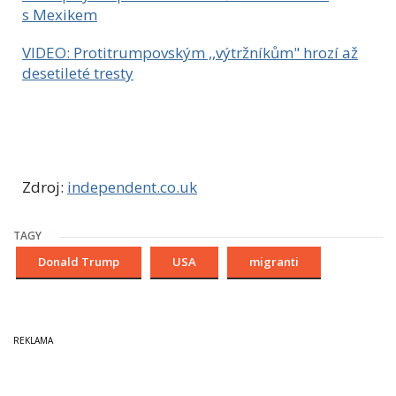
s Mexikem
VIDEO: Protitrumpovským ,,výtržníkům" hrozí až
desetileté tresty
Zdroj:
independent.co.uk
TAGY
Donald Trump
USA
migranti