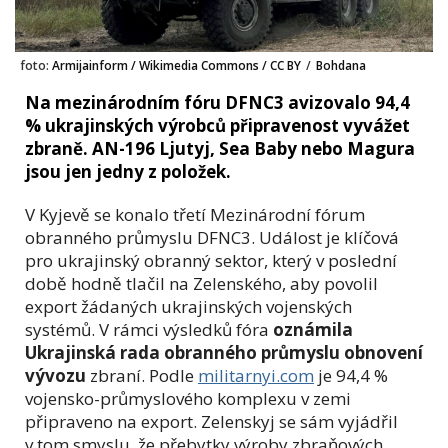
foto:
Armijainform / Wikimedia Commons / CC BY
/
Bohdana
Na mezinárodním fóru DFNC3 avizovalo 94,4
% ukrajinských výrobců připravenost vyvážet
zbraně. AN-196 Ljutyj, Sea Baby nebo Magura
jsou jen jedny z položek.
V Kyjevě se konalo třetí Mezinárodní fórum
obranného průmyslu DFNC3. Událost je klíčová
pro ukrajinský obranný sektor, který v poslední
době hodně tlačil na Zelenského, aby povolil
export žádaných ukrajinských vojenských
systémů. V rámci výsledků fóra
oznámila
Ukrajinská rada obranného průmyslu obnovení
vývozu
zbraní. Podle
militarnyi.com
je 94,4 %
vojensko-průmyslového komplexu v zemi
připraveno na export. Zelenskyj se sám vyjádřil
v tom smyslu, že přebytky výroby zbraňových