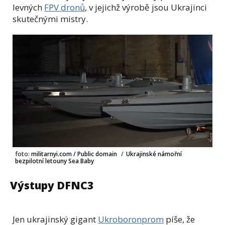
levných
FPV dronů
, v jejichž výrobě jsou Ukrajinci
skutečnými mistry.
foto:
militarnyi.com / Public domain
/
Ukrajinské námořní
bezpilotní letouny Sea Baby
Výstupy DFNC3
Jen ukrajinský gigant
Ukroboronprom
píše, že