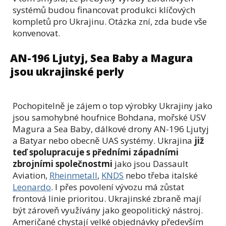
systémů budou financovat produkci klíčových
kompletů pro Ukrajinu. Otázka zní, zda bude vše
konvenovat.
AN-196 Ljutyj, Sea Baby a Magura
jsou ukrajinské perly
Pochopitelně je zájem o top výrobky Ukrajiny jako
jsou samohybné houfnice Bohdana, mořské USV
Magura a Sea Baby, dálkové drony AN-196 Ljutyj
a Batyar nebo obecně UAS systémy. Ukrajina
již
teď spolupracuje s předními západními
zbrojními společnostmi
jako jsou Dassault
Aviation,
Rheinmetall
,
KNDS
nebo třeba italské
Leonardo
. I přes povolení vývozu má zůstat
frontová linie prioritou. Ukrajinské zbraně mají
být zároveň využívány jako geopolitický nástroj.
Američané chystají velké objednávky především