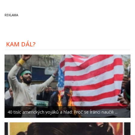
KAM DÁL?
40 tisíc amerických vojáků a hlad: Proč se Íránci naučili ...