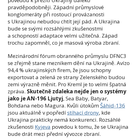
povedou k přežití Ukrajiny daleko
pravděpodobněji. Západní průmyslové
konglomeráty při rostoucí provázanosti
s Ukrajinou nebudou chtít její pád. A Ukrajina
bude se svými rozsáhlými zkušenostmi
a schopností adaptace velmi užitečná. Západ
trochu zapomněl, co je masová výroba zbraní.
Mezinárodní fórum obranného průmyslu DFNC3
se zřejmě stane mezníkem dění na Ukrajině. Avízo
94,4 % ukrajinských firem, že jsou schopny
exportovat a zelená ze strany Zelenského budou
zemi výrazně měnit. Pro Kreml je to velmi špatná
zpráva.
Skutečně zdaleka nejde jen o systémy
jako je AN-196 Ljutyj
, Sea Baby, Batyar,
Bohdana nebo Magura. Kvůli útokům
Šáhid-136
jsou aktuálně v popředí
stíhací drony
, kde
Ukrajina prakticky nemá konkurenci. Rozsáhlé
zkušenosti
Kyjeva
povedou k tomu, že se Ukrajina
bude drát mezi přední vývozce zbraní.