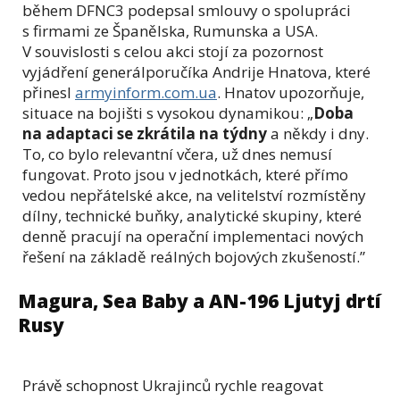
během DFNC3 podepsal smlouvy o spolupráci
s firmami ze Španělska, Rumunska a USA.
V souvislosti s celou akci stojí za pozornost
vyjádření generálporučíka Andrije Hnatova, které
přinesl
armyinform.com.ua
. Hnatov upozorňuje,
situace na bojišti s vysokou dynamikou: „
Doba
na adaptaci se zkrátila na týdny
a někdy i dny.
To, co bylo relevantní včera, už dnes nemusí
fungovat. Proto jsou v jednotkách, které přímo
vedou nepřátelské akce, na velitelství rozmístěny
dílny, technické buňky, analytické skupiny, které
denně pracují na operační implementaci nových
řešení na základě reálných bojových zkušeností.”
Magura, Sea Baby a AN-196 Ljutyj drtí
Rusy
Právě schopnost Ukrajinců rychle reagovat