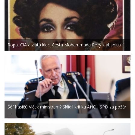
Ropa, CIA a zlatá klec: Cesta Mohammada Rezy k absolutní ...
Šéf hasičů Vlček ministrem? Sklidil kritiku ANO i SPD za požár
...