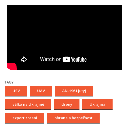
TAGY
USV
UAV
AN-196 Ljutyj
válka na Ukrajině
drony
Ukrajina
export zbraní
obrana a bezpečnost