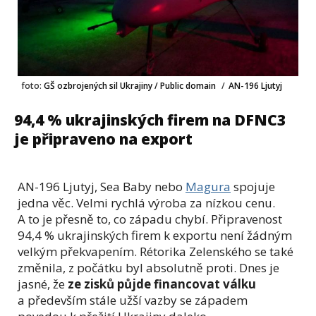
foto:
GŠ ozbrojených sil Ukrajiny / Public domain
/
AN-196 Ljutyj
94,4 % ukrajinských firem na DFNC3
je připraveno na export
AN-196 Ljutyj, Sea Baby nebo
Magura
spojuje
jedna věc. Velmi rychlá výroba za nízkou cenu.
A to je přesně to, co západu chybí. Připravenost
94,4 % ukrajinských firem k exportu není žádným
velkým překvapením. Rétorika Zelenského se také
změnila, z počátku byl absolutně proti. Dnes je
jasné, že
ze zisků půjde financovat válku
a především stále užší vazby se západem