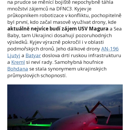
na prudce se měnící bojiště nepochybně táhla
množství zájemců na DFNC3. Kyjev je
průkopníkem robotizace v konfliktu, pochopitelně
byl první, kdo začal masově využívat drony, kde
aktuálně nejvíce budí zájem USV Magura
a Sea
Baby, tam Ukrajinci dosahují pozoruhodných
výsledků. Kyjev výrazně pokročil i v oblasti
podmořských dronů. Jeho dálkové drony
AN-196
Ljutyj
a
Batyar
doslova drtí ruskou infrastrukturu
a
Kreml
si neví rady. Samohybná houfnice
Bohdana
se stala synonymem ukrajinských
průmyslových schopností.