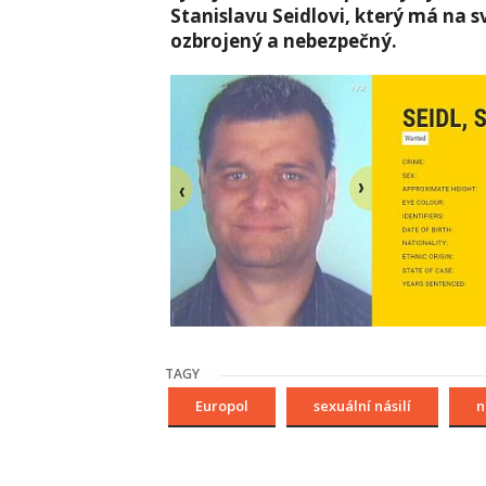
Stanislavu Seidlovi, který má na
ozbrojený a nebezpečný.
TAGY
Europol
sexuální násilí
n