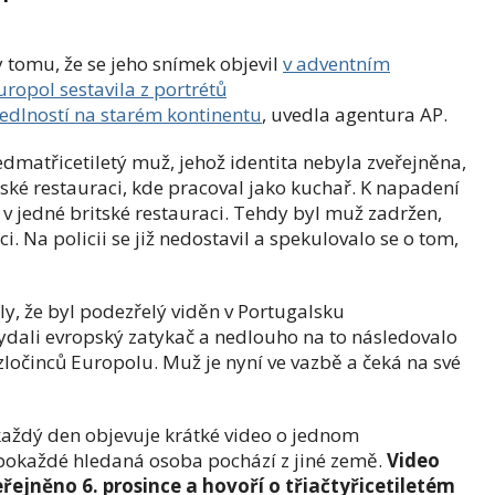
 tomu, že se jeho snímek objevil
v adventním
uropol sestavila z portrétů
edlností na starém kontinentu
, uvedla agentura AP.
edmatřicetiletý muž, jehož identita nebyla zveřejněna,
ské restauraci, kde pracoval jako kuchař. K napadení
 v jedné britské restauraci. Tehdy byl muž zadržen,
 Na policii se již nedostavil a spekulovalo se o tom,
y, že byl podezřelý viděn v Portugalsku
vydali evropský zatykač a nedlouho na to následovalo
zločinců Europolu. Muž je nyní ve vazbě a čeká na své
každý den objevuje krátké video o jednom
 pokaždé hledaná osoba pochází z jiné země.
Video
eřejněno 6. prosince a hovoří o třiačtyřicetiletém