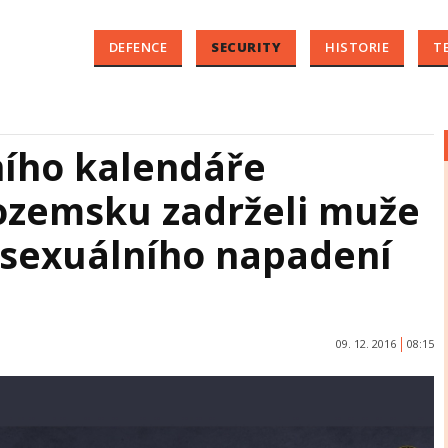
DEFENCE
SECURITY
HISTORIE
T
ího kalendáře
zozemsku zadrželi muže
 sexuálního napadení
09. 12. 2016
08:15