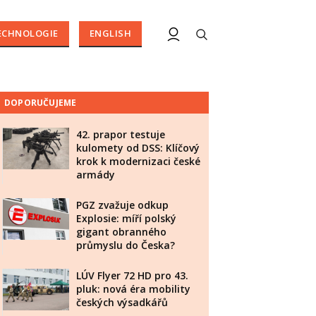
ECHNOLOGIE
ENGLISH
DOPORUČUJEME
42. prapor testuje
kulomety od DSS: Klíčový
krok k modernizaci české
armády
PGZ zvažuje odkup
Explosie: míří polský
gigant obranného
průmyslu do Česka?
LÚV Flyer 72 HD pro 43.
pluk: nová éra mobility
českých výsadkářů