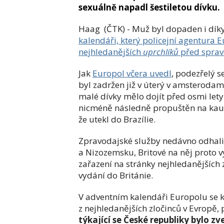
sexuálně napadl šestiletou dívku.
Haag (ČTK) - Muž byl dopaden i díky
kalendáři, který policejní agentura E
nejhledanějších
uprchlíků
před sprav
Jak
Europol včera uvedl
, podezřelý s
byl zadržen již v úterý v amsterodam
malé dívky mělo dojít před osmi lety
nicméně následně propuštěn na kauci.
že utekl do Brazílie.
Zpravodajské služby nedávno odhalil
a Nizozemsku, Britové na něj proto 
zařazení na stránky nejhledanějších 
vydání do Británie.
V adventním kalendáři Europolu se 
z nejhledanějších zločinců v Evropě,
týkající se České republiky bylo zv