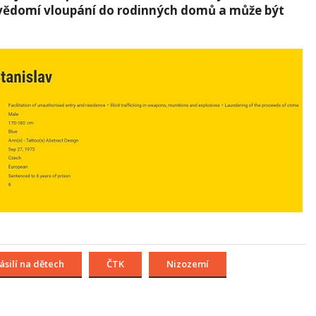
 svědomí vloupání do rodinných domů a může být
ásilí na dětech
ČTK
Nizozemí