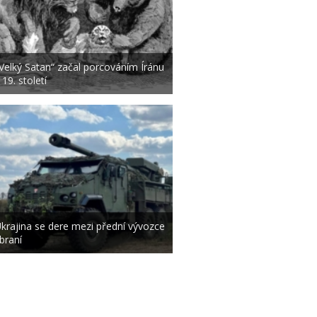
Velký Satan“ začal porcováním Íránu
 19. století
krajina se dere mezi přední vývozce
braní