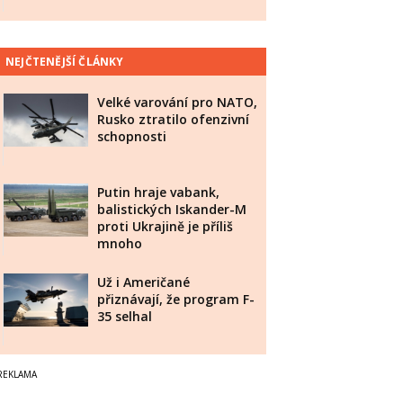
NEJČTENĚJŠÍ ČLÁNKY
Velké varování pro NATO,
Rusko ztratilo ofenzivní
schopnosti
Putin hraje vabank,
balistických Iskander-M
proti Ukrajině je příliš
mnoho
Už i Američané
přiznávají, že program F-
35 selhal