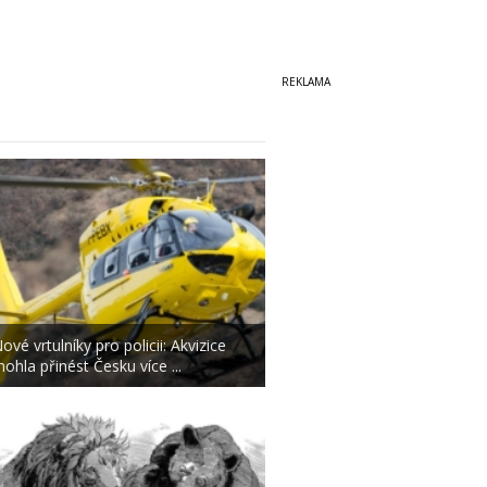
ové vrtulníky pro policii: Akvizice
ohla přinést Česku více ...