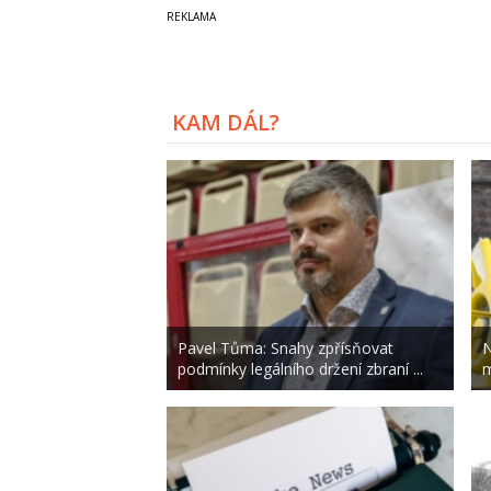
KAM DÁL?
Pavel Tůma: Snahy zpřísňovat
N
podmínky legálního držení zbraní ...
m