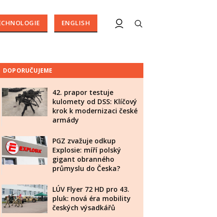
ECHNOLOGIE
ENGLISH
DOPORUČUJEME
42. prapor testuje
kulomety od DSS: Klíčový
krok k modernizaci české
armády
PGZ zvažuje odkup
Explosie: míří polský
gigant obranného
průmyslu do Česka?
LÚV Flyer 72 HD pro 43.
pluk: nová éra mobility
českých výsadkářů