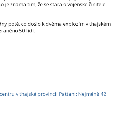
je známá tím, že se stará o vojenské činitele
ýdny poté, co došlo k dvěma explozím v thajském
raněno 50 lidí.
entru v thajské provincii Pattani: Nejméně 42