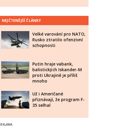
NEJČTENĚJŠÍ ČLÁNKY
Velké varování pro NATO,
Rusko ztratilo ofenzivní
schopnosti
Putin hraje vabank,
balistických Iskander-M
proti Ukrajině je příliš
mnoho
Už i Američané
přiznávají, že program F-
35 selhal