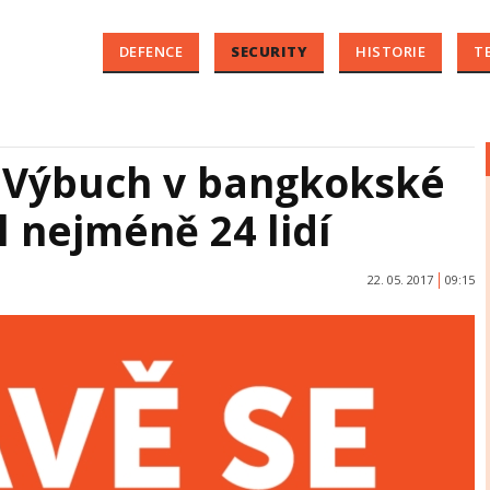
DEFENCE
SECURITY
HISTORIE
T
: Výbuch v bangkokské
l nejméně 24 lidí
22. 05. 2017
09:15