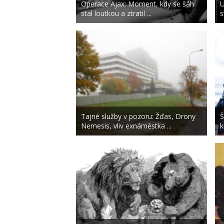
Operace Ajax: Moment, kdy se šáh
U
stal loutkou a ztratil ...
s
Tajné služby v pozoru: Žďas, Drony
Š
Nemesis, vliv exnáměstka ...
k