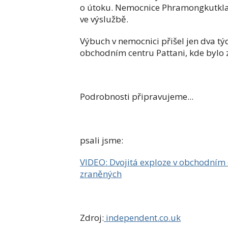
o útoku. Nemocnice Phramongkutklao 
ve výslužbě.
Výbuch v nemocnici přišel jen dva t
obchodním centru Pattani, kde bylo z
Podrobnosti připravujeme...
psali jsme:
VIDEO: Dvojitá exploze v obchodním c
zraněných
Zdroj:
independent.co.uk