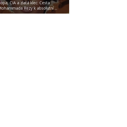
opa, CIA a zlatá klec: Cesta
ohammada Rezy k absolutní ...
|
|
O NÁS
AUTOŘI
ETICKÝ KO