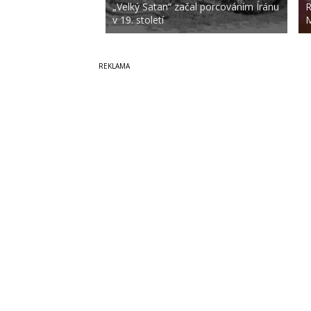
„Velký Satan“ začal porcováním Íránu
R
v 19. století
M
Copyright © 2014-2026
SecurityMagazin.cz