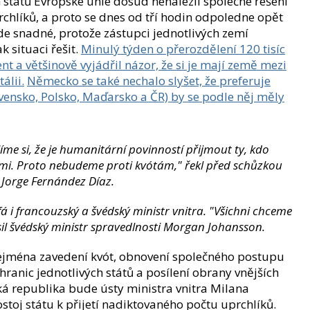
h států Evropské unie dosud nenalezli společné řešení
rchlíků, a proto se dnes od tří hodin odpoledne opět
de snadné, protože zástupci jednotlivých zemí
k situaci řešit.
Minulý týden o přerozdělení 120 tisíc
t a většinově vyjádřil názor, že si je mají země mezi
álii.
Německo se také nechalo slyšet, že preferuje
vensko, Polsko, Maďarsko a ČR) by se podle něj měly
líme si, že je humanitární povinností přijmout ty, kdo
ami. Proto nebudeme proti kvótám," řekl před schůzkou
 Jorge Fernández Díaz.
á i francouzský a švédský ministr vnitra. "Všichni chceme
l švédský ministr spravedlnosti Morgan Johansson.
zejména zavedení kvót, obnovení společného postupu
hranic jednotlivých států a posílení obrany vnějších
á republika bude ústy ministra vnitra Milana
toj státu k přijetí nadiktovaného počtu uprchlíků.