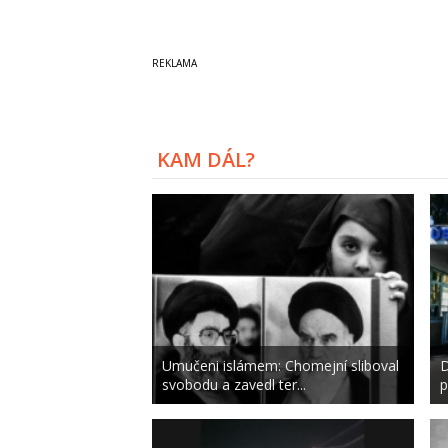
KAM DÁL?
Umučeni islámem: Chomejní sliboval
D
svobodu a zavedl ter...
p