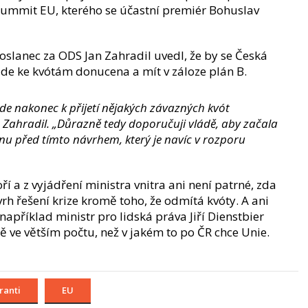
summit EU, kterého se účastní premiér Bohuslav
oslanec za ODS Jan Zahradil uvedl, že by se Česká
ude ke kvótám donucena a mít v záloze plán B.
de nakonec k přijetí nějakých závazných kvót
 Zahradil. „Důrazně tedy doporučuji vládě, aby začala
nu před tímto návrhem, který je navíc v rozporu
 a z vyjádření ministra vnitra ani není patrné, zda
rh řešení krize kromě toho, že odmítá kvóty. A ani
apříklad ministr pro lidská práva Jiří Dienstbier
tě ve větším počtu, než v jakém to po ČR chce Unie.
ranti
EU