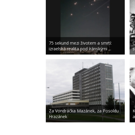
75 sekund mezi životem a smrtí:
O
izraelská realita pod íránskými ...
s
Za Vondráčka Mazánek, za Posoldu
K
Hrazánek
a