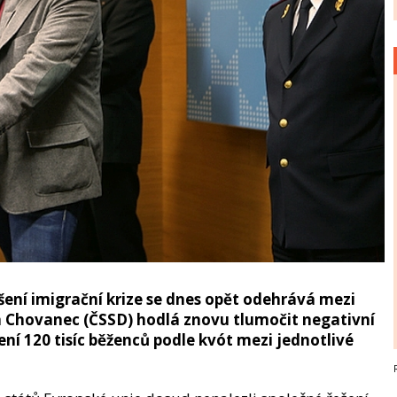
šení imigrační krize se dnes opět odehrává mezi
an Chovanec (ČSSD) hodlá znovu tlumočit negativní
ení 120 tisíc běženců podle kvót mezi jednotlivé