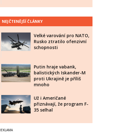
NEJČTENĚJŠÍ ČLÁNKY
Velké varování pro NATO,
Rusko ztratilo ofenzivní
schopnosti
Putin hraje vabank,
balistických Iskander-M
proti Ukrajině je příliš
mnoho
Už i Američané
přiznávají, že program F-
35 selhal