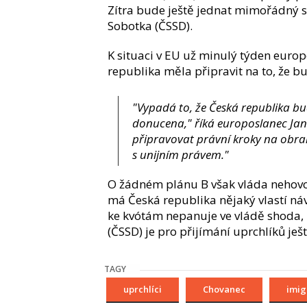
Zítra bude ještě jednat mimořádný 
Sobotka (ČSSD).
K situaci v EU už minulý týden europ
republika měla připravit na to, že b
"Vypadá to, že Česká republika bu
donucena," říká europoslanec Jan
připravovat právní kroky na obra
s unijním právem."
O žádném plánu B však vláda nehovoří
má Česká republika nějaký vlastí náv
ke kvótám nepanuje ve vládě shoda, n
(ČSSD) je pro přijímání uprchlíků ješ
TAGY
uprchlíci
Chovanec
imig