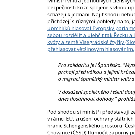
Ministři vnitra jednotlivých členskýc
bezpečností krize spojené s vlnou up
scházejí k jednání. Najít shodu nebu
přicházejí s různými pohledy na to, ja
uprchlíků hlasoval Evropský parlamen
sebou rozdělit a ulehčit tak Řecku a It
kvóty a země Visegrádské čtyřky (Slo
přehlasovat většinovým hlasováním.
Pro solidaritu je i Španělsko. "Mys
prchají před válkou a jejími hrůz
o migraci španělský ministr vnitra
V dosažení společného řešení douf
dnes dosáhnout dohody," prohlási
Pod shodou si ministři představují 
v rámci EU, zrušení ochrany státních 
hranic Schengenského prostoru. Česk
Chovance (ČSSD) tlumočit záporný pos