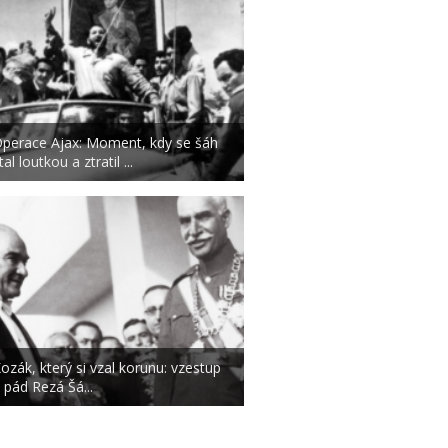
perace Ajax: Moment, kdy se šáh
tal loutkou a ztratil ...
ozák, který si vzal korunu: vzestup
 pád Rezá Šá...