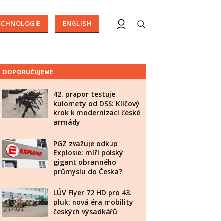
ECHNOLOGIE
ENGLISH
DOPORUČUJEME
42. prapor testuje
kulomety od DSS: Klíčový
krok k modernizaci české
armády
PGZ zvažuje odkup
Explosie: míří polský
gigant obranného
průmyslu do Česka?
LÚV Flyer 72 HD pro 43.
pluk: nová éra mobility
českých výsadkářů