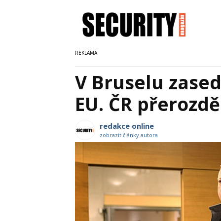
V Bruselu zaseda
EU. ČR přerozdě
redakce online
zobrazit články autora