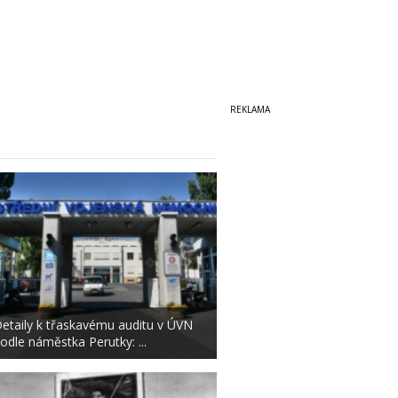
etaily k třaskavému auditu v ÚVN
odle náměstka Perutky: ...