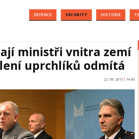
DEFENCE
SECURITY
HISTORIE
T
jí ministři vnitra zemí
lení uprchlíků odmítá
22. 09. 2015
14:45