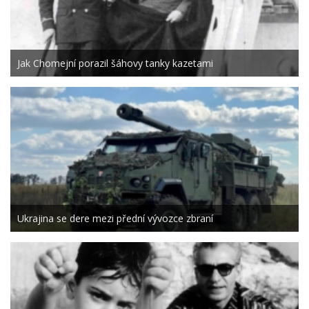
Jak Chomejní porazil šáhovy tanky kazetami
Ukrajina se dere mezi přední vývozce zbraní