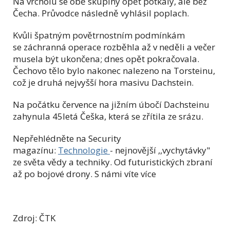
Na vrcholu se obě skupiny opět potkaly, ale bez
Čecha. Průvodce následně vyhlásil poplach.
Kvůli špatným povětrnostním podmínkám
se záchranná operace rozběhla až v neděli a večer
musela být ukončena; dnes opět pokračovala.
Čechovo tělo bylo nakonec nalezeno na Torsteinu,
což je druhá nejvyšší hora masivu Dachstein.
Na počátku července na jižním úbočí Dachsteinu
zahynula 45letá Češka, která se zřítila ze srázu.
Nepřehlédněte na Security
magazínu:
Technologie
- nejnovější ,,vychytávky"
ze světa vědy a techniky. Od futuristických zbraní
až po bojové drony. S námi víte více
Zdroj: ČTK