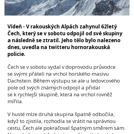
Vídeň - V rakouských Alpách zahynul 62letý
Čech, který se v sobotu odpojil od své skupiny
a následně se ztratil. Jeho tělo bylo nalezeno
dnes, uvedla na twitteru hornorakouská
policie.
Čech se v sobotu vydal v doprovodu průvodce
se svými přáteli na vrchol horského masivu
Dachstein. Během výstupu se ale u ledovcového
pole od svých známých odpojil a přidal
se k rychlejší skupině, která na vrchol rovněž
mířila.
V husté mlze druhá skupina špatně odbočila;
když to zjistila, rozhodla se vrátit na správnou
cestu, Čech ale pokračoval špatným směrem sám.