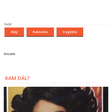
TAGY
Alpy
Rakousko
tragédie
KAM DÁL?