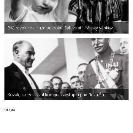
Bílá revoluce a iluze pokroku: Šáh ztratil íránský venkov ...
Kozák, který si vzal korunu: vzestup a pád Rezá Šá...