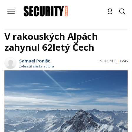
V rakouských Alpách
zahynul 62letý Čech
Samuel Poništ
09. 07. 2018
17:45
zobrazit články autora