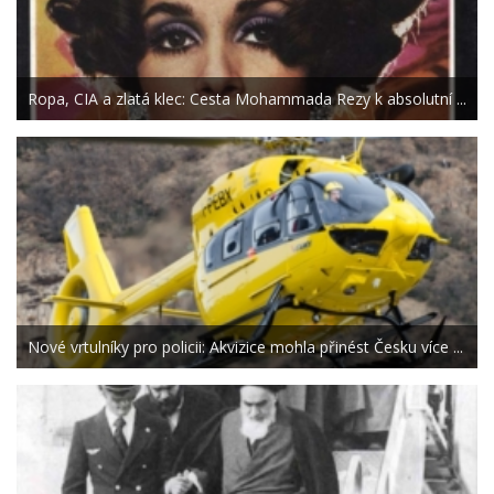
Ropa, CIA a zlatá klec: Cesta Mohammada Rezy k absolutní ...
Nové vrtulníky pro policii: Akvizice mohla přinést Česku více ...