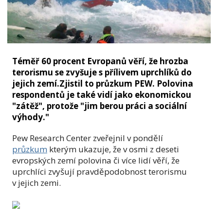
Téměř 60 procent Evropanů věří, že hrozba
terorismu se zvyšuje s přílivem uprchlíků do
jejich zemí.Zjistil to průzkum PEW. Polovina
respondentů je také vidí jako ekonomickou
"zátěž", protože "jim berou práci a sociální
výhody."
Pew Research Center zveřejnil v pondělí
průzkum
kterým ukazuje, že v osmi z deseti
evropských zemí polovina či více lidí věří, že
uprchlíci zvyšují pravděpodobnost terorismu
v jejich zemi.