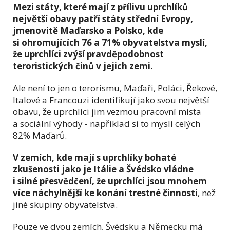
Mezi státy, které mají z přílivu uprchlíků
největší obavy patří státy střední Evropy,
jmenovitě Maďarsko a Polsko, kde
si ohromujících 76 a 71% obyvatelstva myslí,
že uprchlíci zvýší pravděpodobnost
teroristických činů v jejich zemi.
Ale není to jen o terorismu, Maďaři, Poláci, Řekové,
Italové a Francouzi identifikují jako svou největší
obavu, že uprchlíci jim vezmou pracovní místa
a sociální výhody - například si to myslí
celých
82% Maďarů.
V zemích, kde mají s uprchlíky bohaté
zkušenosti jako je Itálie a Švédsko vládne
i silné přesvědčení, že uprchlíci jsou mnohem
více náchylnější ke konání trestné činnosti
, než
jiné skupiny obyvatelstva.
Pouze ve dvou zemích, Švédsku a Německu má