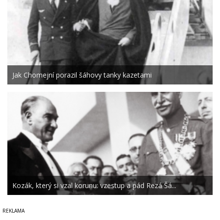
Jak Chomejní porazil šáhovy tanky kazetami
Kozák, který si vzal korunu: vzestup a pád Rezá Šá...