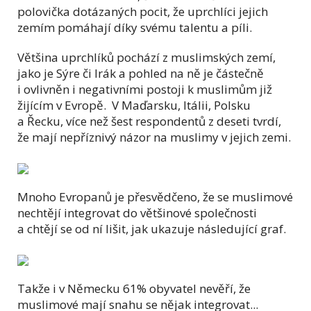
polovička dotázaných pocit, že uprchlíci jejich
zemím pomáhají díky svému talentu a píli.
Většina uprchlíků pochází z muslimských zemí,
jako je Sýre či Irák a pohled na ně je částečně
i ovlivněn i negativními postoji k muslimům již
žijícím v Evropě. V Maďarsku, Itálii, Polsku
a Řecku, více než šest respondentů z deseti tvrdí,
že mají nepříznivý názor na muslimy v jejich zemi.
Mnoho Evropanů je přesvědčeno, že se muslimové
nechtějí integrovat do většinové společnosti
a chtějí se od ní lišit, jak ukazuje následující graf.
Takže i v Německu 61% obyvatel nevěří, že
muslimové mají snahu se nějak integrovat...