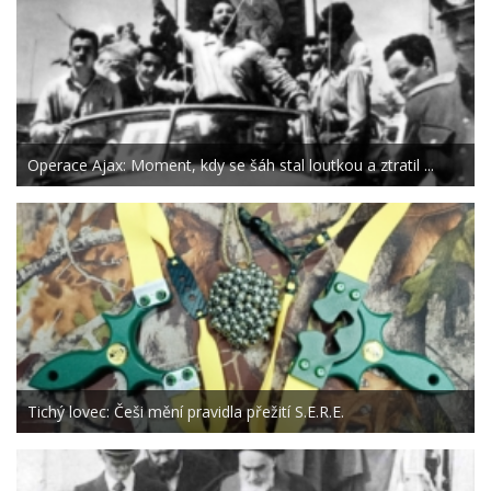
Operace Ajax: Moment, kdy se šáh stal loutkou a ztratil ...
Tichý lovec: Češi mění pravidla přežití S.E.R.E.