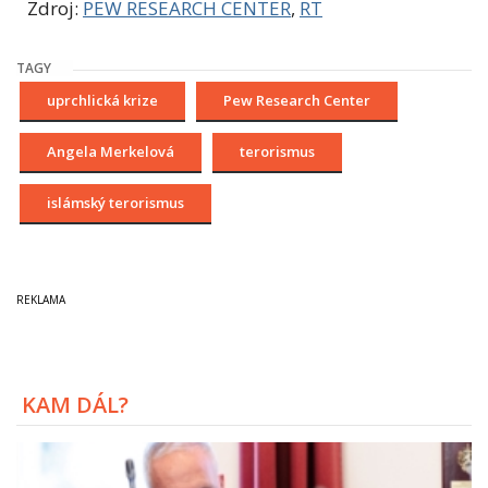
Zdroj:
PEW RESEARCH CENTER
,
RT
TAGY
uprchlická krize
Pew Research Center
Angela Merkelová
terorismus
islámský terorismus
KAM DÁL?