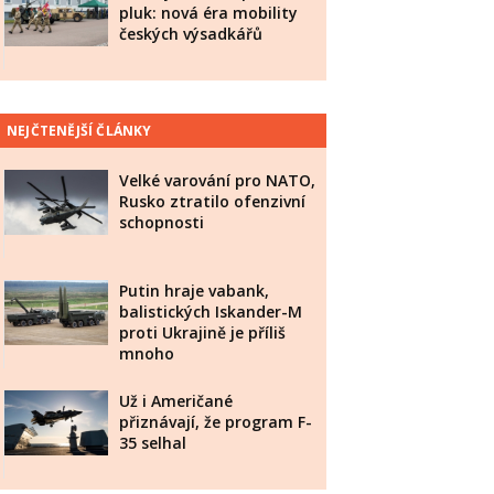
pluk: nová éra mobility
českých výsadkářů
NEJČTENĚJŠÍ ČLÁNKY
Velké varování pro NATO,
Rusko ztratilo ofenzivní
schopnosti
Putin hraje vabank,
balistických Iskander-M
proti Ukrajině je příliš
mnoho
Už i Američané
přiznávají, že program F-
35 selhal