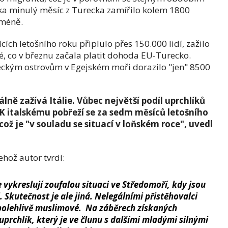
cka minulý měsíc z Turecka zamířilo kolem 1800
 méně.
cích letošního roku připlulo přes 150.000 lidí, zažilo
é, co v březnu začala platit dohoda EU-Turecko.
eckým ostrovům v Egejském moři dorazilo "jen" 8500
ě zažívá Itálie. Vůbec největší podíl uprchlíků
. K italskému pobřeží se za sedm měsíců letošního
což je "v souladu se situací v loňském roce", uvedl
hož autor tvrdí:
ykreslují zoufalou situaci ve Středomoří, kdy jsou
 Skutečnost je ale jiná. Nelegálními přistěhovalci
spolehlivě muslimové. Na
záběrech získaných
prchlík, který je ve člunu s dalšími mladými silnými