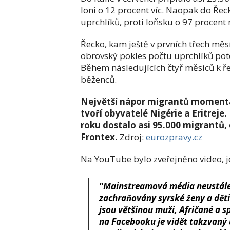
loni o 12 procent víc. Naopak do Ře
uprchlíků, proti loňsku o 97 procent
Řecko, kam ještě v prvních třech měsí
obrovský pokles počtu uprchlíků pot
Během následujících čtyř měsíců k ř
běženců.
Největší nápor migrantů momentáln
tvoří obyvatelé Nigérie a Eritreje
roku dostalo asi 95.000 migrantů, 
Frontex.
Zdroj:
eurozpravy.cz
Na YouTube bylo zveřejněno video, je
"Mainstreamová média neustále v
zachraňovány syrské ženy a děti.
jsou většinou muži, Afričané a 
na Facebooku je vidět takzvaný u