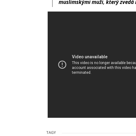
muslimskými muži, který zvedá r
TAGY