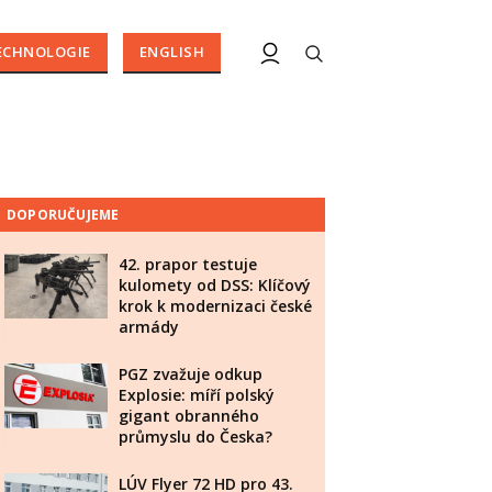
ECHNOLOGIE
ENGLISH
DOPORUČUJEME
42. prapor testuje
kulomety od DSS: Klíčový
krok k modernizaci české
armády
PGZ zvažuje odkup
Explosie: míří polský
gigant obranného
průmyslu do Česka?
LÚV Flyer 72 HD pro 43.