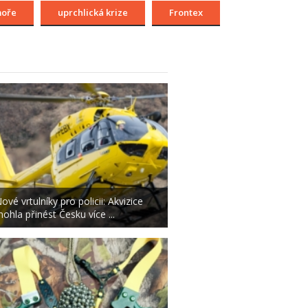
moře
uprchlická krize
Frontex
ové vrtulníky pro policii: Akvizice
ohla přinést Česku více ...