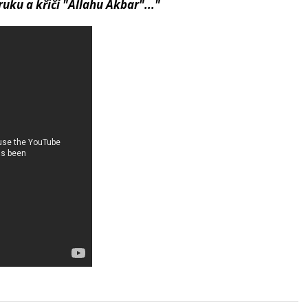
uku a křičí "Allahu Akbar"..."