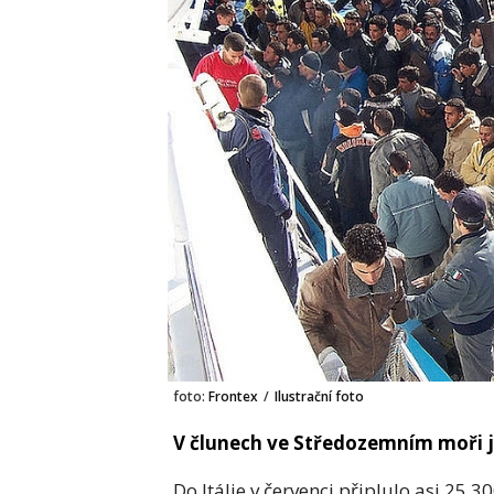
foto:
Frontex
/
Ilustrační foto
V člunech ve Středozemním moři j
Do Itálie v červenci připlulo asi 25