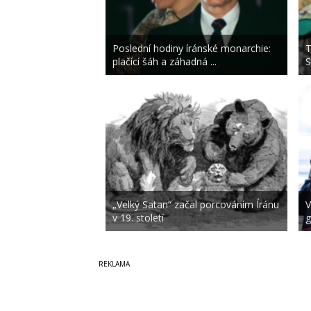
Poslední hodiny íránské monarchie:
T
plačící šáh a záhadná ...
S
„Velký Satan“ začal porcováním Íránu
V
v 19. století
g