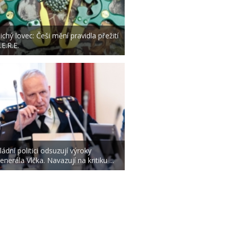
ichý lovec: Češi mění pravidla přežití
.E.R.E.
ládní politici odsuzují výroky
enerála Vlčka. Navazují na kritiku ...