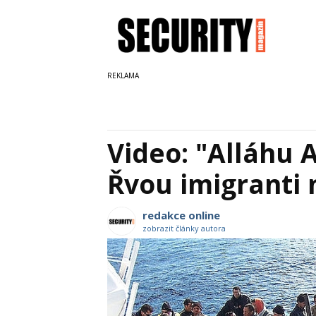
Video: "Alláhu 
Řvou imigranti
redakce online
zobrazit články autora