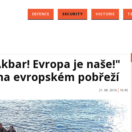
DEFENCE
SECURITY
HISTORIE
T
Akbar! Evropa je naše!"
 na evropském pobřeží
21. 08. 2016
10:45