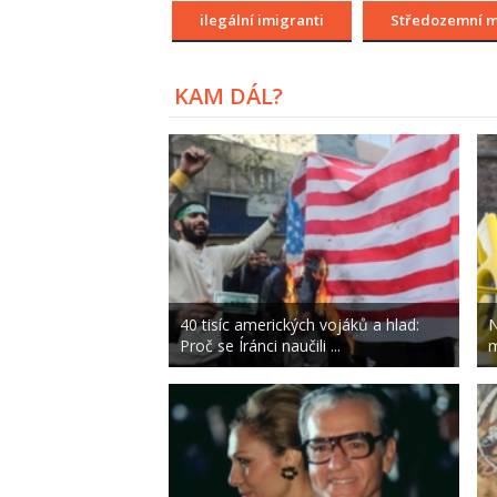
ilegální imigranti
Středozemní 
KAM DÁL?
40 tisíc amerických vojáků a hlad:
N
Proč se Íránci naučili ...
m