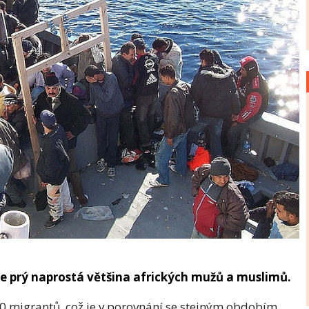
e prý naprostá většina afrických mužů a muslimů.
.300 migrantů, což je v porovnání se stejným obdobím