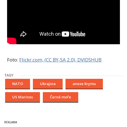
Foto:
Flickr.com, (CC BY-SA 2.0), DVIDSHUB
TAGY
NATO
Ukrajina
anexe krymu
US Marines
Černé moře