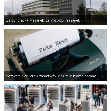
Za Vondráčka Mazánek, za Posoldu Hrazánek
Software Gerulata k záhadným účelům si kromě obrany ...