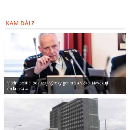
KAM DÁL?
Vládní politici odsuzují výroky generála Vlčka. Navazují
na kritiku ...