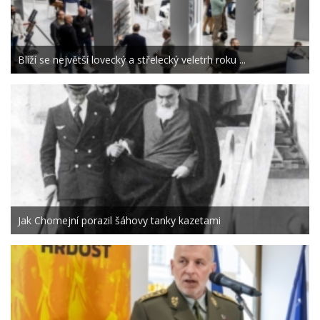
Blíží se největší lovecký a střelecký veletrh roku ...
Jak Chomejní porazil šáhovy tanky kazetami