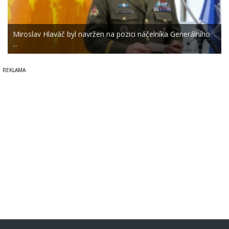
Miroslav Hlaváč byl navržen na pozici náčelníka Generálního
...