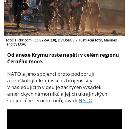
foto:
Flickr.com, (CC BY-SA 2.0), DVIDSHUB
/
Ilustrační foto, Marines
land by LCAC
Od anexe Krymu roste napětí v celém regionu
Černého moře.
NATO a jeho spojenci proto podporují
a proškolují ukrajinské ozbrojené síly.
V následujícím videu je zachycen výsadek
amerických námořníků a jejich ukrajinských
spojenců v Černém moři, uvádí
NATO
.