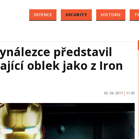
DEFENCE
SECURITY
HISTORIE
T
vynálezce představil
ající oblek jako z Iron
02. 06. 2017
11:30