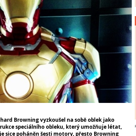
ichard Browning vyzkoušel na sobě oblek jako
rukce speciálního obleku, který umožňuje létat,
je sice poháněn šesti motory, přesto Browning