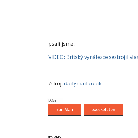
psali jsme:
VIDEO: Britský vynálezce sestrojil vla
Zdroj:
dailymail.co.uk
TAGY
Iron Man
exoskeleton