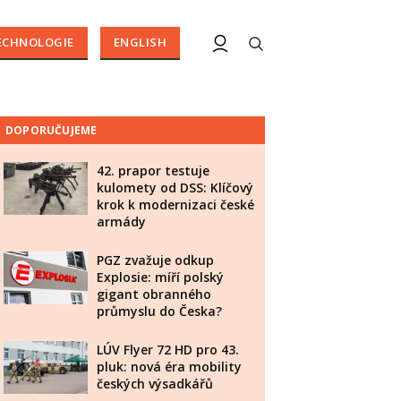
ECHNOLOGIE
ENGLISH
DOPORUČUJEME
42. prapor testuje
kulomety od DSS: Klíčový
krok k modernizaci české
armády
PGZ zvažuje odkup
Explosie: míří polský
gigant obranného
průmyslu do Česka?
LÚV Flyer 72 HD pro 43.
pluk: nová éra mobility
českých výsadkářů