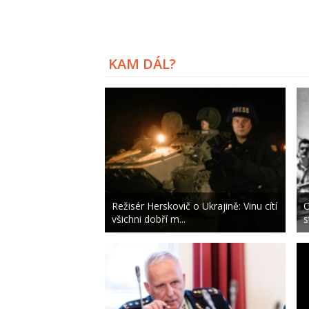
KAM DÁL?
Režisér Herskovič o Ukrajině: Vinu cítí
O
všichni dobří m...
s