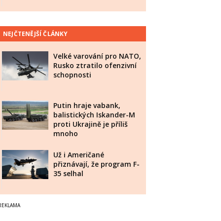
NEJČTENĚJŠÍ ČLÁNKY
Velké varování pro NATO,
Rusko ztratilo ofenzivní
schopnosti
Putin hraje vabank,
balistických Iskander-M
proti Ukrajině je příliš
mnoho
Už i Američané
přiznávají, že program F-
35 selhal