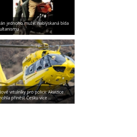
rán jednoho muže: nablýskaná bída
ultanismu
ové vrtulníky pro policii: Akvizice
ohla přinést Česku více ...