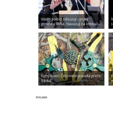
Vládní politici odsuzují výroky
Í
generála Vlčka. Navazují na kritiku ...
s
Tichý lovec: Češi mění pravidla přežití
N
S.E.R.E.
m