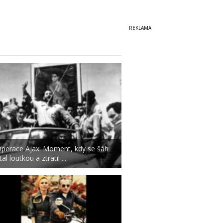
perace Ajax: Moment, kdy se šáh
tal loutkou a ztratil ...