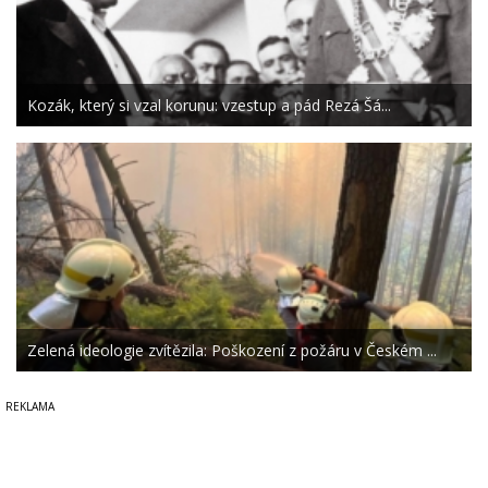
Kozák, který si vzal korunu: vzestup a pád Rezá Šá...
Zelená ideologie zvítězila: Poškození z požáru v Českém ...