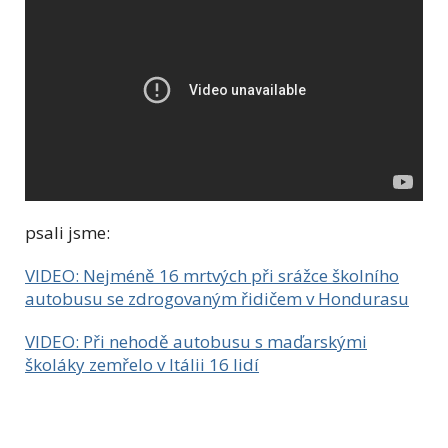
psali jsme:
VIDEO: Nejméně 16 mrtvých při srážce školního
autobusu se zdrogovaným řidičem v Hondurasu
VIDEO: Při nehodě autobusu s maďarskými
školáky zemřelo v Itálii 16 lidí