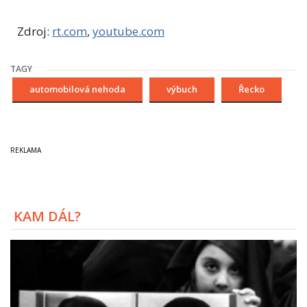
Zdroj:
rt.com
,
youtube.com
TAGY
automobilová nehoda
výbuch
Řecko
KAM DÁL?