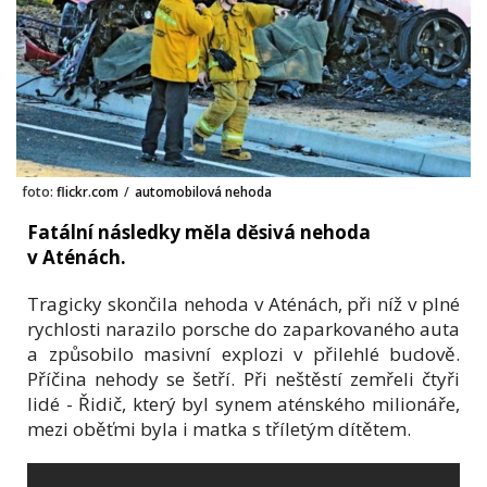
foto:
flickr.com
/
automobilová nehoda
Fatální následky měla děsivá nehoda
v Aténách.
Tragicky skončila nehoda v Aténách, při níž v plné
rychlosti narazilo porsche do zaparkovaného auta
a způsobilo masivní explozi v přilehlé budově.
Příčina nehody se šetří. Při neštěstí zemřeli čtyři
lidé - Řidič, který byl synem aténského milionáře,
mezi oběťmi byla i matka s tříletým dítětem.