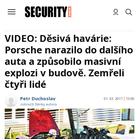
VIDEO: Děsivá havárie:
Porsche narazilo do dalšího
auta a způsobilo masivní
explozi v budově. Zemřeli
čtyři lidé
Petr Duchoslav
01. 03. 2017
13:00
zobrazit články autora