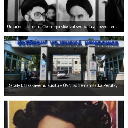
Umučeni islámem: Chomejní sliboval svobodu a zavedl ter...
Detaily k třaskavému auditu v ÚVN podle náměstka Perutky:
...