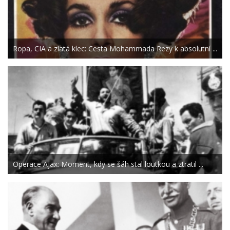
Ropa, CIA a zlatá klec: Cesta Mohammada Rezy k absolutní ...
Operace Ajax: Moment, kdy se šáh stal loutkou a ztratil ...