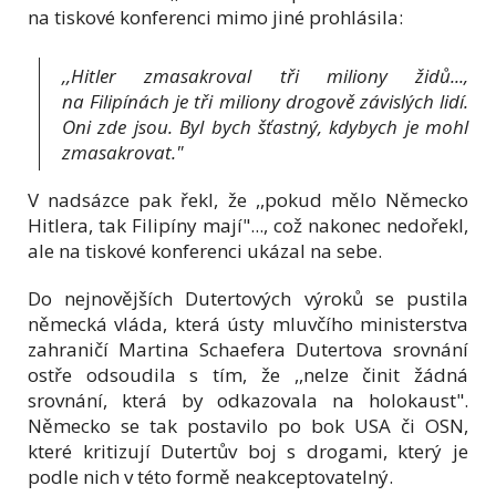
na tiskové konferenci mimo jiné prohlásila:
,,Hitler zmasakroval tři miliony židů...,
na Filipínách je tři miliony drogově závislých lidí.
Oni zde jsou. Byl bych šťastný, kdybych je mohl
zmasakrovat."
V nadsázce pak řekl, že ,,pokud mělo Německo
Hitlera, tak Filipíny mají"..., což nakonec nedořekl,
ale na tiskové konferenci ukázal na sebe.
Do nejnovějších Dutertových výroků se pustila
německá vláda, která ústy mluvčího ministerstva
zahraničí Martina Schaefera Dutertova srovnání
ostře odsoudila s tím, že ,,nelze činit žádná
srovnání, která by odkazovala na holokaust".
Německo se tak postavilo po bok USA či OSN,
které kritizují Dutertův boj s drogami, který je
podle nich v této formě neakceptovatelný.