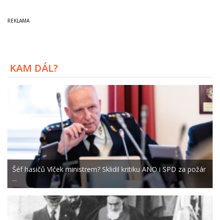
KAM DÁL?
Šéf hasičů Vlček ministrem? Sklidil kritiku ANO i SPD za požár
...