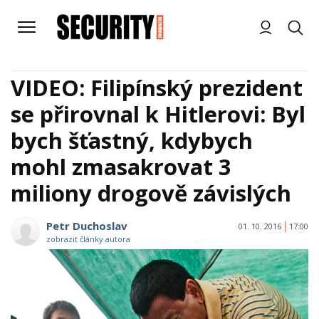
VIDEO: Filipínský prezident
se přirovnal k Hitlerovi: Byl
bych šťastný, kdybych
mohl zmasakrovat 3
miliony drogově závislých
Petr Duchoslav
01. 10. 2016
17:00
zobrazit články autora