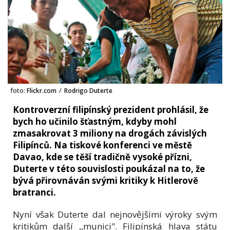
foto:
Flickr.com
/
Rodrigo Duterte
Kontroverzní filipínský prezident prohlásil, že
bych ho učinilo šťastným, kdyby mohl
zmasakrovat 3 miliony na drogách závislých
Filipínců. Na tiskové konferenci ve městě
Davao, kde se těší tradičně vysoké přízni,
Duterte v této souvislosti poukázal na to, že
bývá přirovnáván svými kritiky k Hitlerově
bratranci.
Nyní však Duterte dal nejnovějšími výroky svým
kritikům další ,,munici". Filipínská hlava státu