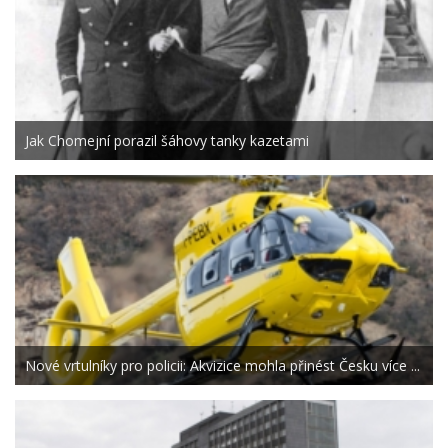
Jak Chomejní porazil šáhovy tanky kazetami
Nové vrtulníky pro policii: Akvizice mohla přinést Česku více ...