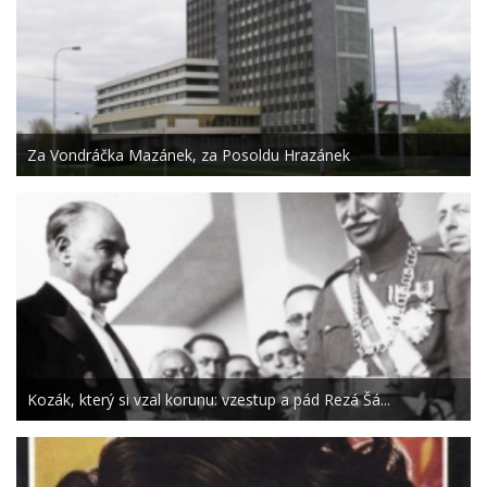
Za Vondráčka Mazánek, za Posoldu Hrazánek
Kozák, který si vzal korunu: vzestup a pád Rezá Šá...