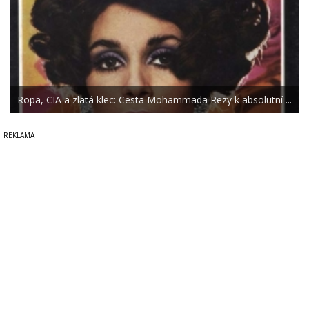
Ropa, CIA a zlatá klec: Cesta Mohammada Rezy k absolutní ...