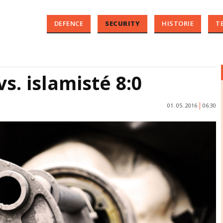
DEFENCE
SECURITY
HISTORIE
T
s. islamisté 8:0
01. 05. 2016
06:30