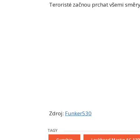
Teroristé začnou prchat všemi směry,
Zdroj:
Funker530
TAGY
Gunship
Lockheed Martin AC-130