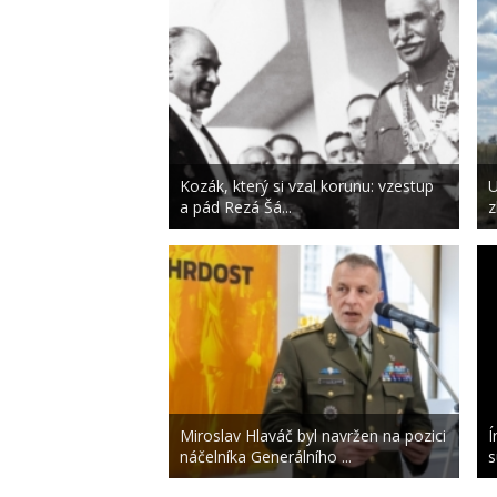
Kozák, který si vzal korunu: vzestup
U
a pád Rezá Šá...
z
Miroslav Hlaváč byl navržen na pozici
Í
náčelníka Generálního ...
s