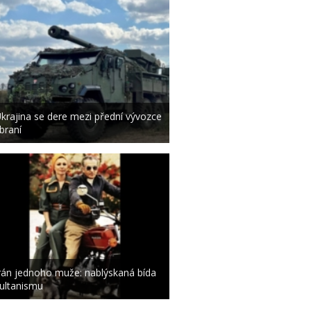
krajina se dere mezi přední vývozce
braní
rán jednoho muže: nablýskaná bída
ultanismu