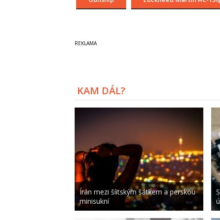
KAM DÁL?
Írán mezi šíitským šátkem a perskou
S
minisukní
ú