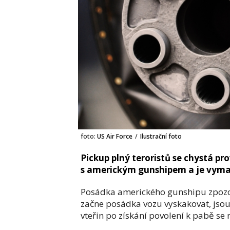
foto:
US Air Force
/
Ilustrační foto
Pickup plný teroristů se chystá pro
s americkým gunshipem a je vyma
Posádka amerického gunshipu zpozor
začne posádka vozu vyskakovat, jsou 
vteřin po získání povolení k pabě s