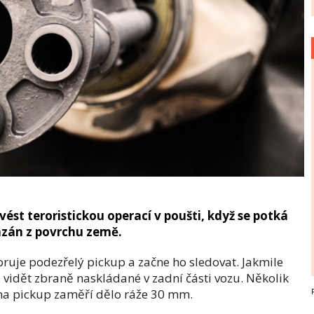
vést teroristickou operací v poušti, když se potká
zán z povrchu země.
uje podezřelý pickup a začne ho sledovat. Jakmile
vidět zbraně naskládané v zadní části vozu. Několik
e na pickup zaměří dělo ráže 30 mm.