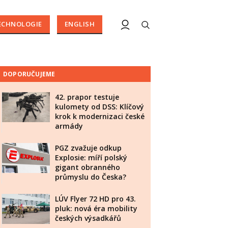
ECHNOLOGIE
ENGLISH
DOPORUČUJEME
42. prapor testuje
kulomety od DSS: Klíčový
krok k modernizaci české
armády
PGZ zvažuje odkup
Explosie: míří polský
gigant obranného
průmyslu do Česka?
LÚV Flyer 72 HD pro 43.
pluk: nová éra mobility
českých výsadkářů