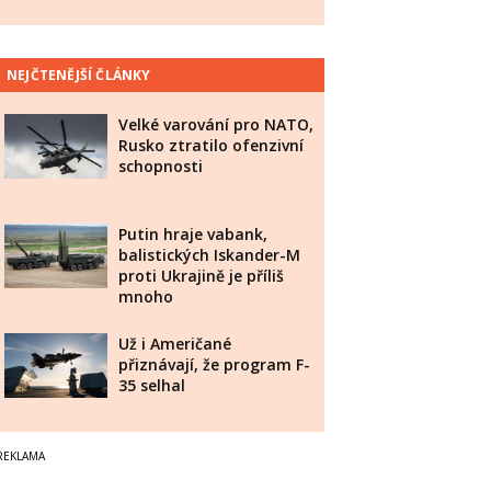
NEJČTENĚJŠÍ ČLÁNKY
Velké varování pro NATO,
Rusko ztratilo ofenzivní
schopnosti
Putin hraje vabank,
balistických Iskander-M
proti Ukrajině je příliš
mnoho
Už i Američané
přiznávají, že program F-
35 selhal