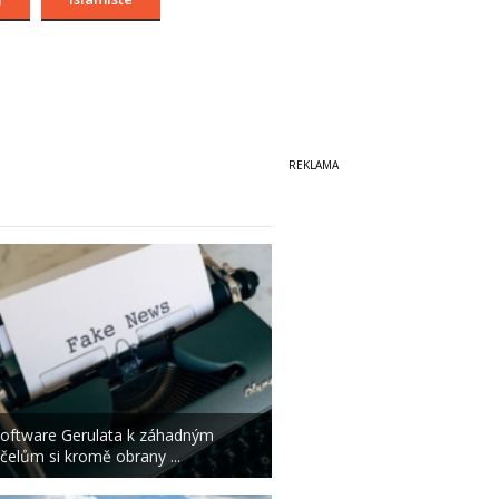
oftware Gerulata k záhadným
čelům si kromě obrany ...