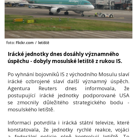
foto:
Flickr.com
/
letiště
Irácké jednotky dnes dosáhly významného
úspěchu - dobyly mosulské letiště z rukou IS.
Po vyhnání bojovníků IS z východního Mosulu slaví
irácké ozbrojené slaví další významný úspěch.
Agentura Reuters dnes informovala, že
postupující irácké jednotky podporované USA
se zmocnily důležitého strategického bodu -
mosulského letiště.
Informaci potvrdila i irácká státní televize, které
konstatovala, že jednotky rychlé reakce, vojáci
a federální policie plně kontrolují letiště. To