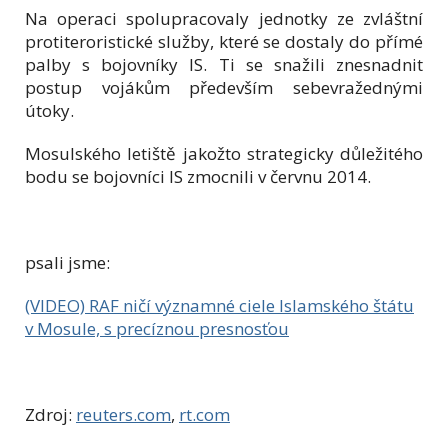
Na operaci spolupracovaly jednotky ze zvláštní
protiteroristické služby, které se dostaly do přímé
palby s bojovníky IS. Ti se snažili znesnadnit
postup vojákům především sebevražednými
útoky.
Mosulského letiště jakožto strategicky důležitého
bodu se bojovníci IS zmocnili v červnu 2014.
psali jsme:
(VIDEO) RAF ničí významné ciele Islamského štátu
v Mosule, s precíznou presnosťou
Zdroj:
reuters.com
,
rt.com