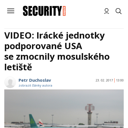
VIDEO: Irácké jednotky
podporované USA
se zmocnily mosulského
letiště
Petr Duchoslav
23. 02. 2017
13:00
zobrazit články autora