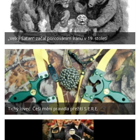
„Velký Satan“ začal porcováním Íránu v 19. století
Tichý lovec: Češi mění pravidla přežití S.E.R.E.