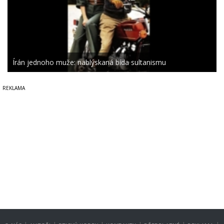
Írán jednoho muže: nablýskaná bída sultanismu