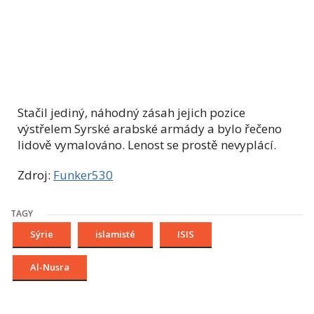
Stačil jediný, náhodný zásah jejich pozice
výstřelem Syrské arabské armády a bylo řečeno
lidově vymalováno. Lenost se prostě nevyplácí.
Zdroj:
Funker530
TAGY
Sýrie
islamisté
ISIS
Al-Nusra