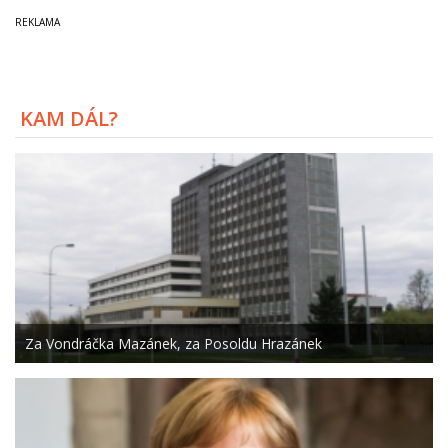
KAM DÁL?
Za Vondráčka Mazánek, za Posoldu Hrazánek