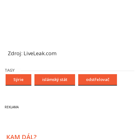
Zdroj: LiveLeak.com
TAGY
Sýrie
islámský stát
odstřelovač
KAM DÁL?