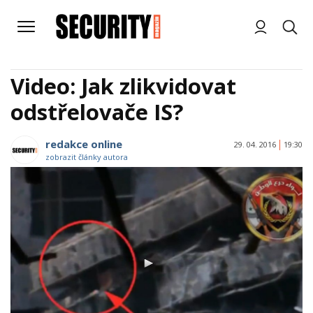
Video: Jak zlikvidovat
odstřelovače IS?
redakce online
29. 04. 2016
19:30
zobrazit články autora