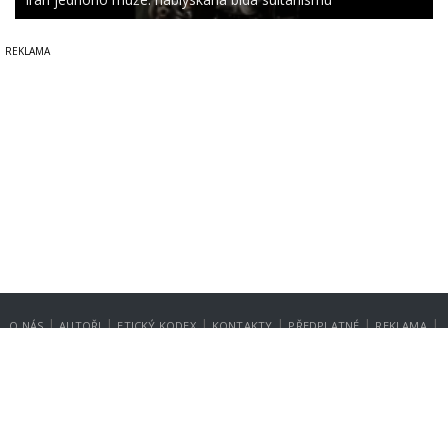
|
|
|
|
|
|
O NÁS
AUTOŘI
ETICKÝ KODEX
KONTAKTY
PŘEDPLATNÉ
REKLAMA
GDPR
NASTAVENÍ SOUKROMÍ
Copyright © 2014-2026
SecurityMagazin.cz