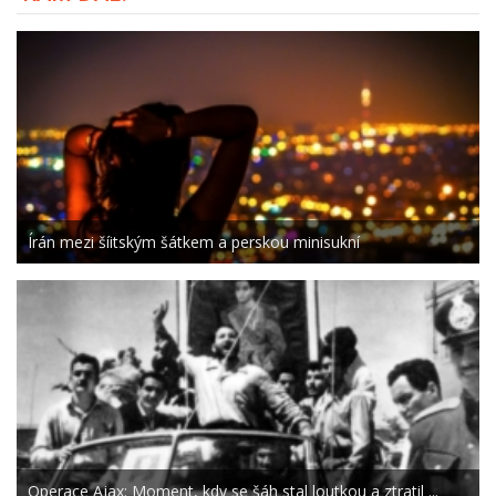
Írán mezi šíitským šátkem a perskou minisukní
Operace Ajax: Moment, kdy se šáh stal loutkou a ztratil ...