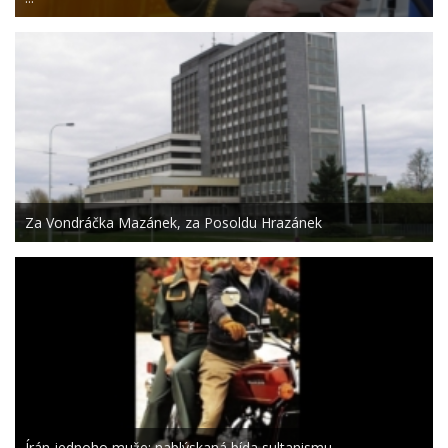
Za Vondráčka Mazánek, za Posoldu Hrazánek
Írán jednoho muže: nablýskaná bída sultanismu